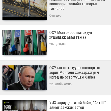
зөвшөөрч, гаалийн татварыг
тэглэлээ
Өчигдөр
ОХУ Монголоос шатахуун
худалдаж авъя гэжээ
2026/08/04
ОХУ-ын шатахууны экспортын
хориг Монголд хамаарахгүй ч
иргэд нь эсэргүүцэж байна
22 цагийн өмнө
УИХ хариуцлагатай байж, “Алт-III”
аяныг дэмжих ёстой