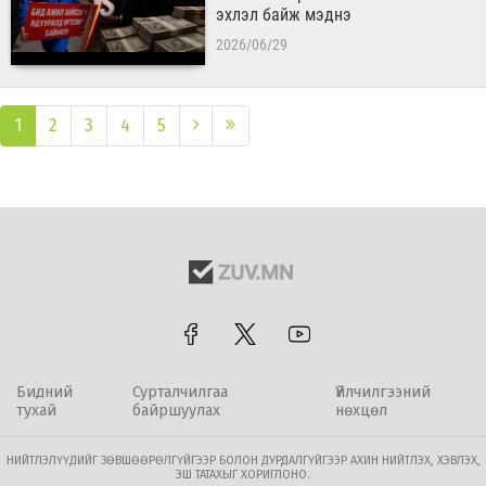
эхлэл байж мэднэ
2026/06/29
1
2
3
4
5
Бидний
Сурталчилгаа
Үйлчилгээний
тухай
байршуулах
нөхцөл
НИЙТЛЭЛҮҮДИЙГ ЗӨВШӨӨРӨЛГҮЙГЭЭР БОЛОН ДУРДАЛГҮЙГЭЭР АХИН НИЙТЛЭХ, ХЭВЛЭХ,
ЭШ ТАТАХЫГ ХОРИГЛОНО.