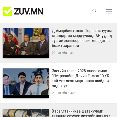
Д.Амарбаясгалан: Төр шатахууны
стандартаа мөрдүүлээд АН-үүдэд
тусгай зөвшөөрөл өгч хянадагаа
болих хэрэгтэй
21 цагийн өмнө
Засгийн газар 2028 оноос өмнө
“Петрочайна Дачин Тамсаг” ХХК-
тай үүсгэсэн маргаанаа шийдэж
чадах уу
23 цагийн өмнө
Хэрэглээнийхээ шатахууныг
гаднаас оруулж ирэхийг иргэдэд