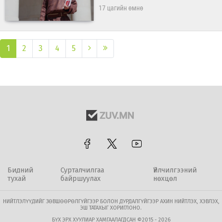
17 цагийн өмнө
1
2
3
4
5
Бидний
Сурталчилгаа
Үйлчилгээний
тухай
байршуулах
нөхцөл
НИЙТЛЭЛҮҮДИЙГ ЗӨВШӨӨРӨЛГҮЙГЭЭР БОЛОН ДУРДАЛГҮЙГЭЭР АХИН НИЙТЛЭХ, ХЭВЛЭХ,
ЭШ ТАТАХЫГ ХОРИГЛОНО.
БҮХ ЭРХ ХУУЛИАР ХАМГААЛАГДСАН ©2015 - 2026