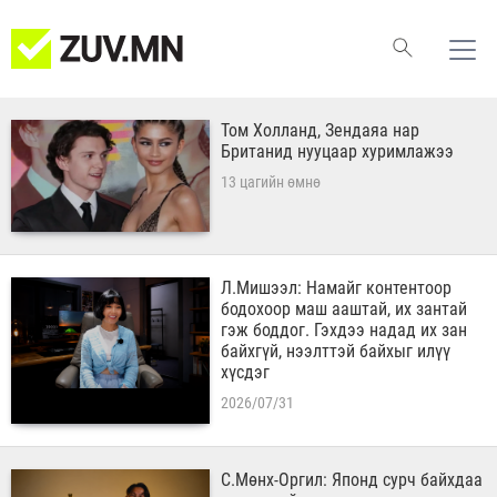
Том Холланд, Зендаяа нар
Британид нууцаар хуримлажээ
13 цагийн өмнө
Л.Мишээл: Намайг контентоор
бодохоор маш ааштай, их зантай
гэж боддог. Гэхдээ надад их зан
байхгүй, нээлттэй байхыг илүү
хүсдэг
2026/07/31
С.Мөнх-Оргил: Японд сурч байхдаа