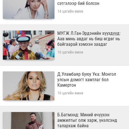
сэтгэлээр бий болсон
14 цагийн өмнө
МУГЖ Л.Ган-Эрдэнийн хүүхдүүд:
Аав минь авдаг нь биш өгдөг нь
байгаарай хэмээн заадаг
16 цагийн өмнө
Д.Уламбаяр буюу Ука: Монгол
улсын домогт хамтлаг бол
Камертон
16 цагийн өмнө
Б.Батмэнд: Миний өчүүхэн
амжилтыг олж харж, үнэлсэнд
талархаж байна