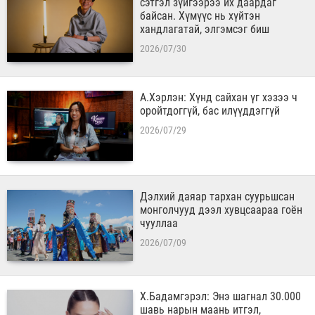
сэтгэл зүйгээрээ их даардаг
байсан. Хүмүүс нь хүйтэн
хандлагатай, элгэмсэг биш
2026/07/30
А.Хэрлэн: Хүнд сайхан үг хэзээ ч
оройтдоггүй, бас илүүддэггүй
2026/07/29
Дэлхий даяар тархан суурьшсан
монголчууд дээл хувцсаараа гоён
чууллаа
2026/07/09
Х.Бадамгэрэл: Энэ шагнал 30.000
шавь нарын маань итгэл,