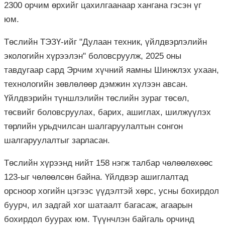
2300 орчим өрхийг цахилгаанаар хангана гэсэн үг
юм.
Төслийн ТЭЗҮ-ийг "Дулаан техник, үйлдвэрлэлийн
экологийн хүрээлэн" боловсруулж, 2025 оны
тавдугаар сард Эрчим хүчний яамны Шинжлэх ухаан,
технологийн зөвлөлөөр дэмжин хүлээн авсан.
Үйлдвэрийн түншлэлийн төслийн зураг төсөл,
төсвийг боловсруулах, барих, ашиглах, шилжүүлэх
төрлийн урьдчилсан шалгаруулалтын сонгон
шалгаруулалтыг зарласан.
Төслийн хүрээнд нийт 158 нэгж талбар чөлөөлөхөөс
123-ыг чөлөөлсөн байна. Үйлдвэр ашиглалтад
орсноор хогийн цэгээс үүдэлтэй хөрс, усны бохирдол
буурч, ил задгай хог шатаалт багасаж, агаарын
бохирдол буурах юм. Түүнчлэн байгаль орчинд