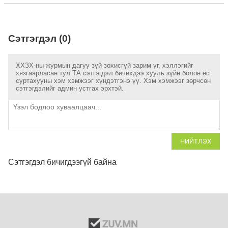
Сэтгэгдэл (0)
ХХЗХ-ны журмын дагуу зүй зохисгүй зарим үг, хэллэгийг
хязгаарласан тул ТА сэтгэгдэл бичихдээ хууль зүйн болон ёс
суртахууны хэм хэмжээг хүндэтгэнэ үү. Хэм хэмжээг зөрчсөн
сэтгэгдэлийг админ устгах эрхтэй.
НИЙТЛЭХ
Сэтгэгдэл бичигдээгүй байна