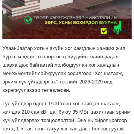
Улаанбаатар хотын ахуйн хог хаягдлын хэмжээ жил
бүр нэмэгдэж, төвлөрсөн цэгүүдийн хүчин чадал
шавхагдаж байгаатай холбогдуулан хог хаягдлын
менежментийг сайжруулах зорилгоор “Хог шатааж,
эрчим хүч үйлдвэрлэх” төслийг 2026-2029 онд
хэрэгжүүлэхээр төлөвлөсөн.
Тус үйлдвэр өдөрт 1500 тонн хог хаягдал шатааж,
жилдээ 210 сая кВт цаг буюу 35 МВт цахилгаан эрчим
хүч үйлдвэрлэх тооцоололтой. Энэ нь ойролцоогоор
жилд 1.5 сая тонн хатуу хог хаягдлыг боловсруулж,