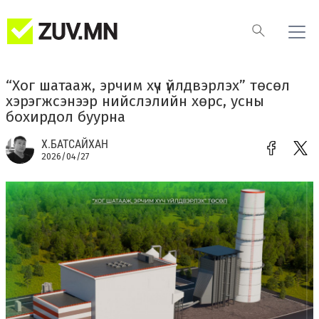
“Хог шатааж, эрчим хүч үйлдвэрлэх” төсөл
хэрэгжсэнээр нийслэлийн хөрс, усны
бохирдол буурна
Х.БАТСАЙХАН
2026/04/27