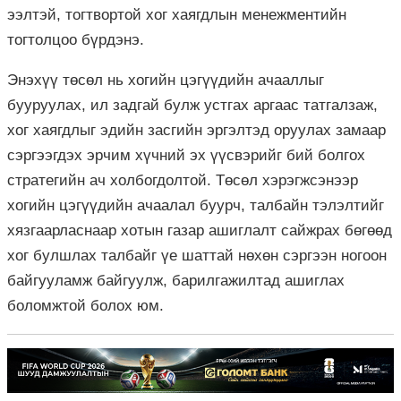
ээлтэй, тогтвортой хог хаягдлын менежментийн
тогтолцоо бүрдэнэ.
Энэхүү төсөл нь хогийн цэгүүдийн ачааллыг
бууруулах, ил задгай булж устгах аргаас татгалзаж,
хог хаягдлыг эдийн засгийн эргэлтэд оруулах замаар
сэргээгдэх эрчим хүчний эх үүсвэрийг бий болгох
стратегийн ач холбогдолтой. Төсөл хэрэгжсэнээр
хогийн цэгүүдийн ачаалал буурч, талбайн тэлэлтийг
хязгаарласнаар хотын газар ашиглалт сайжрах бөгөөд
хог булшлах талбайг үе шаттай нөхөн сэргээн ногоон
байгууламж байгуулж, барилгажилтад ашиглах
боломжтой болох юм.