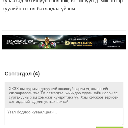
хураахад 90 гишүүн оролцож, 61 гишүүн дэмжсэнээр
хуулийн төсөл батлагдаагүй юм.
Сэтгэгдэл (4)
ХХЗХ-ны журмын дагуу зүй зохисгүй зарим үг, хэллэгийг
хязгаарласан тул ТА сэтгэгдэл бичихдээ хууль зүйн болон ёс
суртахууны хэм хэмжээг хүндэтгэнэ үү. Хэм хэмжээг зөрчсөн
сэтгэгдэлийг админ устгах эрхтэй.