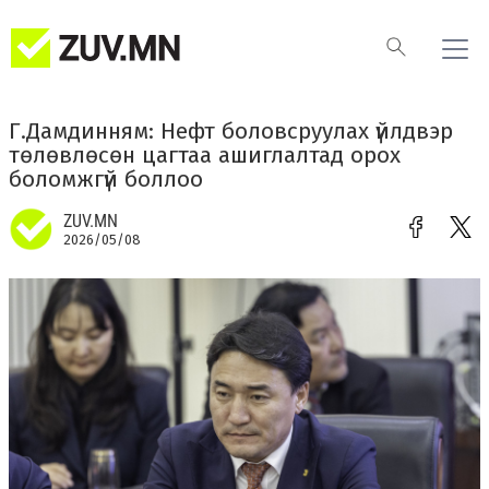
Г.Дамдинням: Нефт боловсруулах үйлдвэр
төлөвлөсөн цагтаа ашиглалтад орох
боломжгүй боллоо
ZUV.MN
2026/05/08