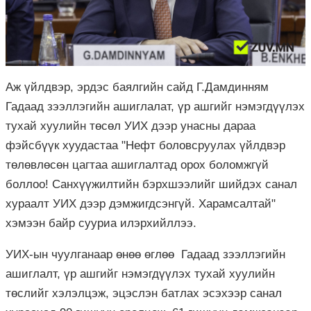
Аж үйлдвэр, эрдэс баялгийн сайд Г.Дамдинням
Гадаад зээллэгийн ашиглалат, үр ашгийг нэмэгдүүлэх
тухай хуулийн төсөл УИХ дээр унасны дараа
фэйсбүүк хуудастаа "Нефт боловсруулах үйлдвэр
төлөвлөсөн цагтаа ашиглалтад орох боломжгүй
боллоо! Санхүүжилтийн бэрхшээлийг шийдэх санал
хураалт УИХ дээр дэмжигдсэнгүй. Харамсалтай"
хэмээн байр сууриа илэрхийллээ.
УИХ-ын чуулганаар өнөө өглөө Гадаад зээллэгийн
ашиглалт, үр ашгийг нэмэгдүүлэх тухай хуулийн
төслийг хэлэлцэж, эцэслэн батлах эсэхээр санал