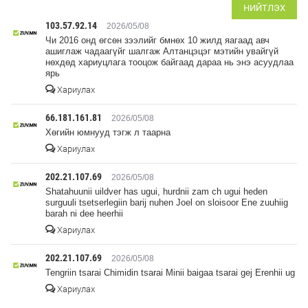
НИЙТЛЭХ
103.57.92.14
2026/05/08
Чи 2016 онд өгсөн зээлийг бмнөх 10 жилд яагаад авч
ашиглаж чадаагүйг шалгаж Алтанцэцэг мэтийн увайгүй
нөхдөд хариуцлага тооцож байгаад дараа нь энэ асуудлаа
ярь
Хариулах
66.181.161.81
2026/05/08
Хөгийн юмнууд тэгж л таарна
Хариулах
202.21.107.69
2026/05/08
Shatahuunii uildver has ugui, hurdnii zam ch ugui heden
surguuli tsetserlegiin barij nuhen Joel on sloisoor Ene zuuhiig
barah ni dee heerhii
Хариулах
202.21.107.69
2026/05/08
Tengriin tsarai Chimidin tsarai Minii baigaa tsarai gej Erenhii ug
Хариулах