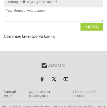
сэтгэгдэлийг админ устгах эрхтэй.
НИЙТЛЭХ
Сэтгэгдэл бичигдээгүй байна
Бидний
Сурталчилгаа
Үйлчилгээний
тухай
байршуулах
нөхцөл
НИЙТЛЭЛҮҮДИЙГ ЗӨВШӨӨРӨЛГҮЙГЭЭР БОЛОН ДУРДАЛГҮЙГЭЭР АХИН НИЙТЛЭХ, ХЭВЛЭХ,