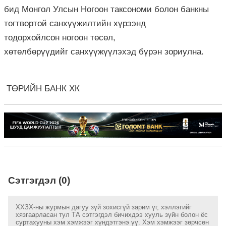
бид Монгол Улсын Ногоон таксономи болон банкны
тогтвортой санхүүжилтийн хүрээнд
тодорхойлсон ногоон төсөл,
хөтөлбөрүүдийг санхүүжүүлэхэд бүрэн зориулна.
ТӨРИЙН БАНК ХК
Сэтгэгдэл (0)
ХХЗХ-ны журмын дагуу зүй зохисгүй зарим үг, хэллэгийг
хязгаарласан тул ТА сэтгэгдэл бичихдээ хууль зүйн болон ёс
суртахууны хэм хэмжээг хүндэтгэнэ үү. Хэм хэмжээг зөрчсөн