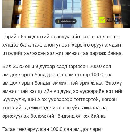
Төрийн банк дэлхийн санхүүгийн зах зээл дэх нэр
хүндээ бататгаж, олон улсын хөрөнгө оруулагчдын
итгэлийг хүлээсэн ээлжит амжилтаа зарлаж байна.
Бид 2025 оны 9 дүгээр сард гаргасан 200.0 сая
ам.долларын бонд дээрээ нэмэлтээр 100.0 сая
ам.долларын бондыг амжилттай арилжлаа. Энэхүү
амжилттай хэлцлийн үр дүнд эх үүсвэрийн өртгийг
бууруулж, шинэ эх үүсвэрээр тогтвортой, ногоон
хөгжлийг дэмжихэд чиглэсэн үйл ажиллагаа
өргөжүүлэх боломжийг бидэнд олгож байна.
Татан төвлөрүүлсэн 100.0 сая ам.долларыг