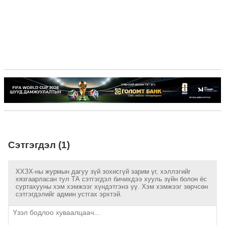
Сэтгэгдэл (1)
ХХЗХ-ны журмын дагуу зүй зохисгүй зарим үг, хэллэгийг
хязгаарласан тул ТА сэтгэгдэл бичихдээ хууль зүйн болон ёс
суртахууны хэм хэмжээг хүндэтгэнэ үү. Хэм хэмжээг зөрчсөн
сэтгэгдэлийг админ устгах эрхтэй.