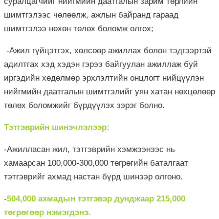
суралцагчийг нийгмийн даатгалын зарим төрлийн
шимтгэлээс чөлөөлж, ажлын байранд гараад
шимтгэлээ нөхөн төлөх боломж олгох;
-Ажил гүйцэтгэх, хөлсөөр ажиллах болон тэдгээртэй
адилтгах хэд хэдэн гэрээ байгуулан ажиллаж буй
иргэдийн хөдөлмөр эрхлэлтийн онцлогт нийцүүлэн
нийгмийн даатгалын шимтгэлийг уян хатан нөхцөлөөр
төлөх боломжийг бүрдүүлэх зэрэг болно.
Тэтгэврийн шинэчлэлээр:
-Ажилласан жил, тэтгэврийн хэмжээнээс нь
хамаарсан 100,000-300,000 төгрөгийн баталгаат
тэтгэврийг ахмад настан бүрд шинээр олгоно.
-
504,000 ахмадын тэтгэвэр дунджаар 215,000
төгрөгөөр нэмэгдэнэ.