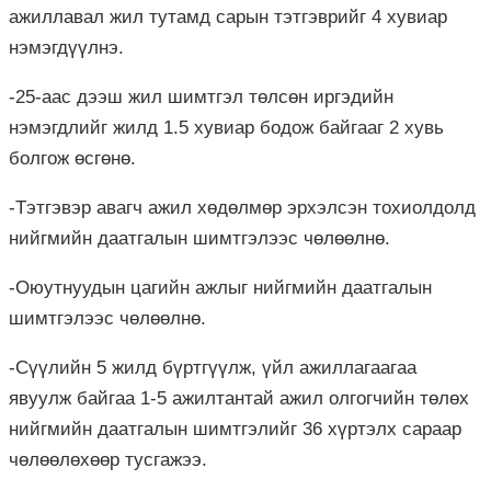
ажиллавал жил тутамд сарын тэтгэврийг 4 хувиар
нэмэгдүүлнэ.
-25-аас дээш жил шимтгэл төлсөн иргэдийн
нэмэгдлийг жилд 1.5 хувиар бодож байгааг 2 хувь
болгож өсгөнө.
-Тэтгэвэр авагч ажил хөдөлмөр эрхэлсэн тохиолдолд
нийгмийн даатгалын шимтгэлээс чөлөөлнө.
-Оюутнуудын цагийн ажлыг нийгмийн даатгалын
шимтгэлээс чөлөөлнө.
-Сүүлийн 5 жилд бүртгүүлж, үйл ажиллагаагаа
явуулж байгаа 1-5 ажилтантай ажил олгогчийн төлөх
нийгмийн даатгалын шимтгэлийг 36 хүртэлх сараар
чөлөөлөхөөр тусгажээ.