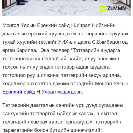
Монгол Улсын Ерөнхий сайд Н.Учрал Нийгмийн
даатгалын ерөнхий хуульд нэмэлт, өөрчлөлт оруулах
тухай хуулийн төслийг УИХ-ын дарга С.Бямбацогтод
өргөн барилаа. Энэ төслөөр “Тэтгэврийн шударга
тогтолцооны шинэчлэл”-ийг хийж, илүү олон жил
төлсөн нь илүү өндөр тэтгэвэр авдаг шударга
тогтолцоо руу шилжинэ, тэтгэврийн зөрүү арилна,
хөдөлмөр эрхлэлтээ дэмжинэ" гэдгийг Монгол Улсын
Ерөнхий сайд Н.Учрал мэдэгдсэн
.
Тэтгэврийн даатгалын сангийн урт, дунд хугацааны
санхүүгийн тогтвортой байдлыг хангах, шимтгэл
төлөгчдийн хамрах хүрээг өргөжүүлэх, тэтгэврийн
параметрийн болон бүтцийн шинэчлэлийг