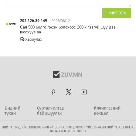
НИЙТЛЭХ
202.126.89.149
2026/06/12
Сая 500 болго гэсэн болохоос 200 к гээгүй шүү дээ
шоохууз аа
Хариулах
Бидний
Сурталчилгаа
Үйлчилгээний
тухай
байршуулах
нөхцөл
НИЙТЛЭЛҮҮДИЙГ ЗӨВШӨӨРӨЛГҮЙГЭЭР БОЛОН ДУРДАЛГҮЙГЭЭР АХИН НИЙТЛЭХ, ХЭВЛЭХ,
ЭШ ТАТАХЫГ ХОРИГЛОНО.