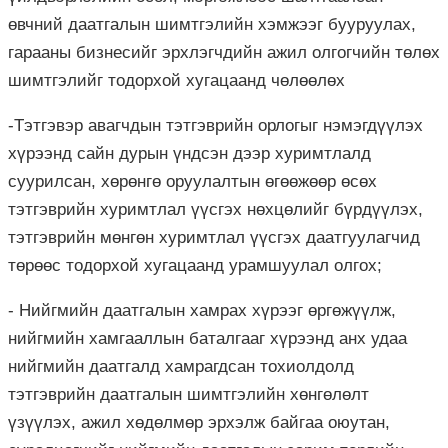
өвчний даатгалын шимтгэлийн хэмжээг бууруулах,
гарааны бизнесийг эрхлэгчдийн ажил олгогчийн төлөх
шимтгэлийг тодорхой хугацаанд чөлөөлөх
-Тэтгэвэр авагчдын тэтгэврийн орлогыг нэмэгдүүлэх
хүрээнд сайн дурын үндсэн дээр хуримтлалд
суурилсан, хөрөнгө оруулалтын өгөөжөөр өсөх
тэтгэврийн хуримтлал үүсгэх нөхцөлийг бүрдүүлэх,
тэтгэврийн мөнгөн хуримтлал үүсгэх даатгуулагчид
төрөөс тодорхой хугацаанд урамшуулал олгох;
- Нийгмийн даатгалын хамрах хүрээг өргөжүүлж,
нийгмийн хамгааллын баталгааг хүрээнд анх удаа
нийгмийн даатгалд хамрагдсан тохиолдолд
тэтгэврийн даатгалын шимтгэлийн хөнгөлөлт
үзүүлэх, ажил хөдөлмөр эрхэлж байгаа оюутан,