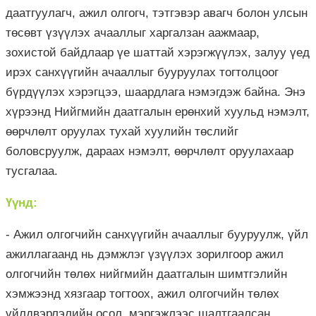
даатгуулагч, ажил олгогч, тэтгэвэр авагч болон улсын
төсөвт үзүүлэх ачааллыг харгалзан аажмаар,
зохистой байдлаар үе шаттай хэрэгжүүлэх, залуу үед
ирэх санхүүгийн ачааллыг бууруулах тогтолцоог
бүрдүүлэх хэрэгцээ, шаардлага нэмэгдэж байна. Энэ
хүрээнд Нийгмийн даатгалын ерөнхий хуульд нэмэлт,
өөрчлөлт оруулах тухай хуулийн төслийг
боловсруулж, дараах нэмэлт, өөрчлөлт оруулахаар
тусгалаа.
Үүнд:
- Ажил олгогчийн санхүүгийн ачааллыг бууруулж, үйл
ажиллагаанд нь дэмжлэг үзүүлэх зорилгоор ажил
олгогчийн төлөх нийгмийн даатгалын шимтгэлийн
хэмжээнд хязгаар тогтоох, ажил олгогчийн төлөх
үйлдвэрлэлийн осол, мэргэжлээс шалтгаалсан