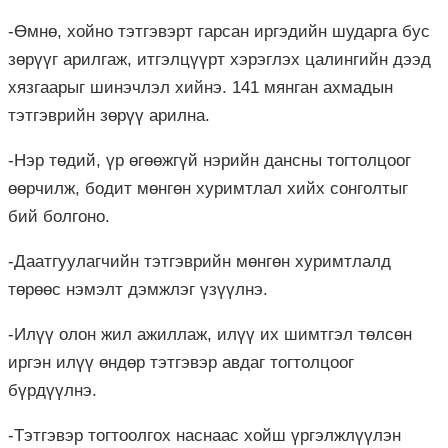
-Өмнө, хойно тэтгэвэрт гарсан иргэдийн шударга бус
зөрүүг арилгаж, итгэлцүүрт хэрэглэх цалингийн дээд
хязгаарыг шинэчлэл хийнэ. 141 мянган ахмадын
тэтгэврийн зөрүү арилна.
-Нэр төдий, үр өгөөжгүй нэрийн дансны тогтолцоог
өөрчилж, бодит мөнгөн хуримтлал хийх сонголтыг
бий болгоно.
-Даатгуулагчийн тэтгэврийн мөнгөн хуримтлалд
төрөөс нэмэлт дэмжлэг үзүүлнэ.
-Илүү олон жил ажиллаж, илүү их шимтгэл төлсөн
иргэн илүү өндөр тэтгэвэр авдаг тогтолцоог
бүрдүүлнэ.
-Тэтгэвэр тогтоолгох наснаас хойш үргэлжлүүлэн