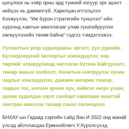
цогцлоох нь хоёр орны ард түмний язгуур эрх ашигт
нийцэх нь дамжиггүй. Харилцан итгэлцлээ
бэхжүүлэн, “Иж бүрэн стратегийн түншлэл”-ийн
хүрээнд хамтын ажиллагааг улам гүнзгийрүүлэн
хөгжүүлэхийн төлөө байна” гэдгээ тэмдэглэжээ.
Уулзалтын үеэр худалдааны эргэлт, уул уурхайн
бүтээгдэхүүний экспортыг нэмэгдүүлэх, нэр
төрлийг олшруулахад чиглэсэн бүтээн байгуулалт,
төмөр замын холболт, боомтын нэвтрүүлэх хүчин
чадлыг нэмэгдүүлэх, дамжин өнгөрөх тээвэр,
газрын тос, ногоон эрчим хүч, хиймэл оюун ухаан,
цахим худалдаа зэрэг салбарт харилцан ашигтай
хамтран ажиллах талаар санал солилцлоо.
БНХАУ-ын Гадаад хэргийн сайд Ван И 2022 онд манай
улсад айлчлахдаа Ерөнхийлөгч У.Хүрэлсүхэд