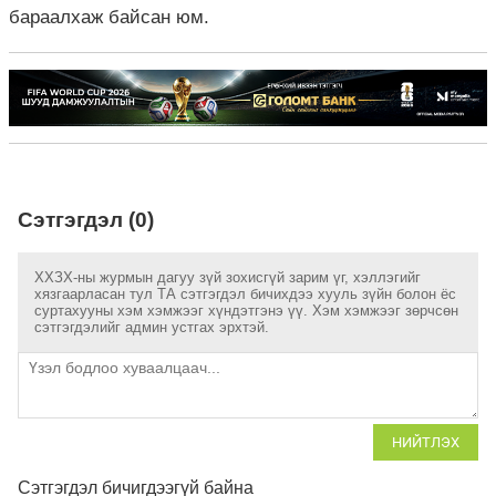
бараалхаж байсан юм.
Сэтгэгдэл (0)
ХХЗХ-ны журмын дагуу зүй зохисгүй зарим үг, хэллэгийг
хязгаарласан тул ТА сэтгэгдэл бичихдээ хууль зүйн болон ёс
суртахууны хэм хэмжээг хүндэтгэнэ үү. Хэм хэмжээг зөрчсөн
сэтгэгдэлийг админ устгах эрхтэй.
НИЙТЛЭХ
Сэтгэгдэл бичигдээгүй байна