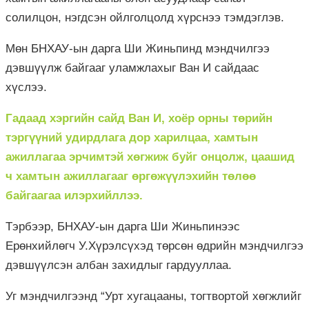
солилцон, нэгдсэн ойлголцолд хүрснээ тэмдэглэв.
Мөн БНХАУ-ын дарга Ши Жиньпинд мэндчилгээ
дэвшүүлж байгааг уламжлахыг Ван И сайдаас
хүслээ.
Гадаад хэргийн сайд Ван И, хоёр орны төрийн
тэргүүний удирдлага дор харилцаа, хамтын
ажиллагаа эрчимтэй хөгжиж буйг онцолж, цаашид
ч хамтын ажиллагааг өргөжүүлэхийн төлөө
байгаагаа илэрхийллээ.
Тэрбээр, БНХАУ-ын дарга Ши Жиньпинээс
Ерөнхийлөгч У.Хүрэлсүхэд төрсөн өдрийн мэндчилгээ
дэвшүүлсэн албан захидлыг гардууллаа.
Уг мэндчилгээнд “Урт хугацааны, тогтвортой хөгжлийг