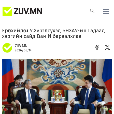
Ерөнхийлөгч У.Хүрэлсүхэд БНХАУ-ын Гадаад
хэргийн сайд Ван И бараалхлаа
ZUV.MN
2026/06/14