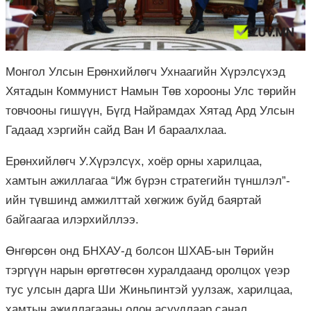
Монгол Улсын Ерөнхийлөгч Ухнаагийн Хүрэлсүхэд
Хятадын Коммунист Намын Төв хорооны Улс төрийн
товчооны гишүүн, Бүгд Найрамдах Хятад Ард Улсын
Гадаад хэргийн сайд Ван И бараалхлаа.
Ерөнхийлөгч У.Хүрэлсүх, хоёр орны харилцаа,
хамтын ажиллагаа “Иж бүрэн стратегийн түншлэл”-
ийн түвшинд амжилттай хөгжиж буйд баяртай
байгаагаа илэрхийллээ.
Өнгөрсөн онд БНХАУ-д болсон ШХАБ-ын Төрийн
тэргүүн нарын өргөтгөсөн хуралдаанд оролцох үеэр
тус улсын дарга Ши Жиньпинтэй уулзаж, харилцаа,
хамтын ажиллагааны олон асуудлаар санал