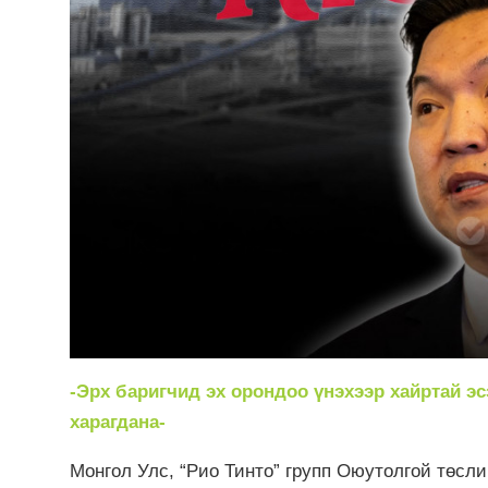
-Эрх баригчид эх орондоо үнэхээр хайртай эс
харагдана-
Монгол Улс, “Рио Тинто” групп Оюутолгой төсл