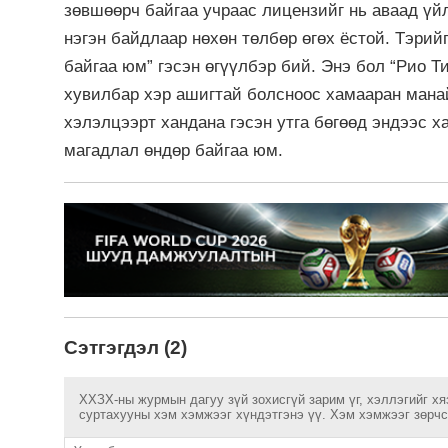
зөвшөөрч байгаа учраас лицензийг нь аваад үй
нэгэн байдлаар нөхөн төлбөр өгөх ёстой. Тэрийг
байгаа юм” гэсэн өгүүлбэр бий. Энэ бол “Рио 
хувилбар хэр ашигтай болсноос хамааран манай
хэлэлцээрт хандана гэсэн утга бөгөөд эндээс 
магадлал өндөр байгаа юм.
Сэтгэгдэл (2)
ХХЗХ-ны журмын дагуу зүй зохисгүй зарим үг, хэллэгийг хя
суртахууны хэм хэмжээг хүндэтгэнэ үү. Хэм хэмжээг зөрчсө