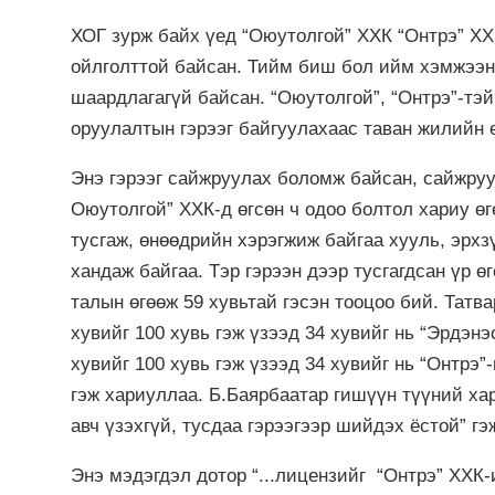
ХОГ зурж байх үед “Оюутолгой” ХХК “Онтрэ” ХХ
ойлголттой байсан. Тийм биш бол ийм хэмжээни
шаардлагагүй байсан. “Оюутолгой”, “Онтрэ”-тэй
оруулалтын гэрээг байгуулахаас таван жилийн 
Энэ гэрээг сайжруулах боломж байсан, сайжру
Оюутолгой” ХХК-д өгсөн ч одоо болтол хариу өг
тусгаж, өнөөдрийн хэрэгжиж байгаа хууль, эрх
хандаж байгаа. Тэр гэрээн дээр тусгагдсан үр
талын өгөөж 59 хувьтай гэсэн тооцоо бий. Татв
хувийг 100 хувь гэж үзээд 34 хувийг нь “Эрдэн
хувийг 100 хувь гэж үзээд 34 хувийг нь “Онтр
гэж хариуллаа. Б.Баярбаатар гишүүн түүний ха
авч үзэхгүй, тусдаа гэрээгээр шийдэх ёстой” гэ
Энэ мэдэгдэл дотор “...лицензийг “Онтрэ” ХХК-