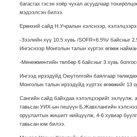
багасгах гэсэн хоёр чухал асуудлаар тохиролцо
мэдээлсэн билээ.
Ерөнхий сайд Н.Учралын хэлснээр, хэлэлцээрэ
-Зээлийн хүү 10.5 хувь /SOFR+6.5%/ байсныг 2.
Ингэснээр Монголын талын хүртэх өгөөж найман
-Менежментийн төлбөр 6 байсныг 3 хувь болгос
Ингээд ирээдүйд Оюутолгойн баялгаар төлөгдөх
Монголын талын ирээдүйд хүртэх өгөөжийг 13 о
Сангийн сайд байхдаа хэлэлцээрийг эхлүүлж, 
тавьсан УИХ-ын гишүүн Б.Жавхлангийн хэлснээр
оруулалтын жишигт нийцүүлж, 4-6 хувиар буулг
тавьсан юм билээ.