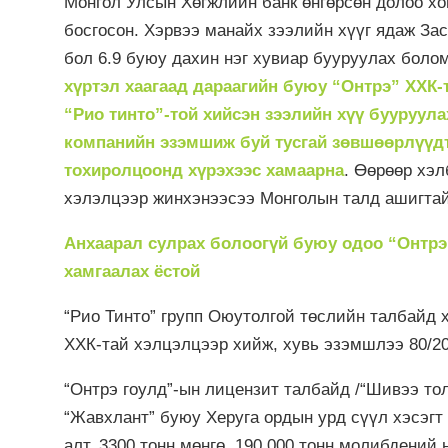
Монгол Улсын Хөгжлийн банк өнгөрсөн долоо хон
босгосон. Хэрвээ манайх зээлийн хүүг ядаж За
бол 6.9 буюу дахин нэг хувиар бууруулах болом
хүртэл хаагаад дараагийн буюу “Онтрэ” ХХК-
“Рио тинто”-той хийсэн зээлийн хүү бууруул
компанийн эзэмшиж буй тусгай зөвшөөрлүүдт
тохиролцоонд хүрэхээс хамаарна
. Өөрөөр хэ
хэлэлцээр жинхэнээсээ Монголын талд ашигтай
Анхаарал сулрах болоогүй буюу одоо “Онтрэ” 
хамгаалах ёстой
“Рио Тинто” групп Оюутолгой төслийн талбайд 
ХХК-тай хэлцэлцээр хийж, хувь эзэмшлээ 80/20
“Онтрэ гоулд”-ын лицензит талбайд /“Шивээ тол
“Жавхлант” буюу Херуга ордын урд сүүл хэсэгт б
алт, 3300 тонн мөнгө, 190,000 тонн молибдений 