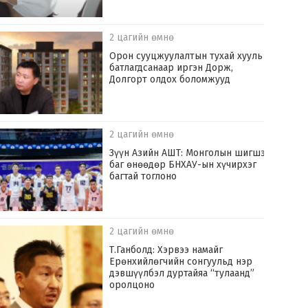
2 цагийн өмнө
Орон сууцжуулалтын тухай хууль
батлагдсанаар иргэн Дорж,
Долгорт олдох боломжууд
2 цагийн өмнө
Зүүн Азийн АШТ: Монголын шигшээ
баг өнөөдөр БНХАУ-ын хүчирхэг
багтай тоглоно
2 цагийн өмнө
Т.Ганболд: Хэрвээ намайг
Ерөнхийлөгчийн сонгуульд нэр
дэвшүүлбэл дуртайяа “тулаанд”
оролцоно