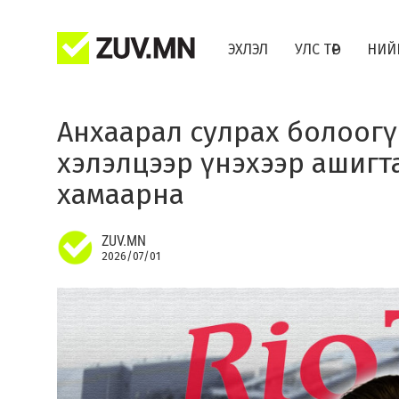
ЭХЛЭЛ
УЛС ТӨР
НИЙ
Анхаарал сулрах болоогү
хэлэлцээр үнэхээр ашигта
хамаарна
ZUV.MN
2026/07/01