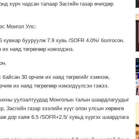
онд хүрч чадсан талаар Засгийн газар өчигдөр
эс Монгол Улс:
5 хувиар бууруулж 7.9 хувь /SOFR 4.0%/ болгосон.
 их наяд төгрөгөөр нэмэгдэнэ.
он.
 байсан 30 орчим их наяд төгрөгийг хэмнэж,
рчим их наяд төгрөгөөр нэмэгдүүлсэн гэжээ.
анхны уулзалтуудад Монголын талын шаардлагуудыг
, Засгийн газар зээлийн хүүг олон улсын хөрөнгө
аж дор хаяж 6.5 /SOFR+2.5/ хувьд хүргэх шаардлага