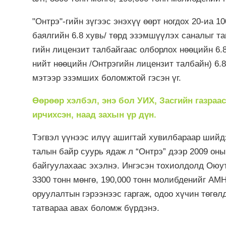
"Онтрэ"-гийн зүгээс энэхүү өөрт ногдох 20-иа 1
баялгийн 6.8 хувь/ төрд эзэмшүүлэх саналыг та
гийн лицензит талбайгаас олборлох нөөцийн 6.8 
нийт нөөцийн /Онтрэгийн лицензит талбайн) 6.8 
мэтээр эзэмших боломжтой гэсэн үг.
Өөрөөр хэлбэл, энэ бол УИХ, Засгийн газраа
ирчихсэн, наад захын үр дүн.
Тэгвэл үүнээс илүү ашигтай хувилбараар шийд
талын байр суурь ядаж л “Онтрэ” дээр 2009 оны
байгуулахаас эхэлнэ. Ингэсэн тохиолдолд Оюуто
3300 тонн мөнгө, 190,000 тонн молибденийг АМН
оруулалтын гэрээнээс гаргаж, одоо хүчин төгөл
татвараа авах боломж бүрдэнэ.