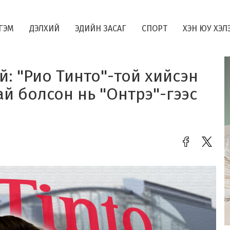
ГЭМ
ДЭЛХИЙ
ЭДИЙН ЗАСАГ
СПОРТ
ХЭН ЮУ ХЭЛ
й: "Рио Тинто"-той хийсэн
й болсон нь "Онтрэ"-гээс