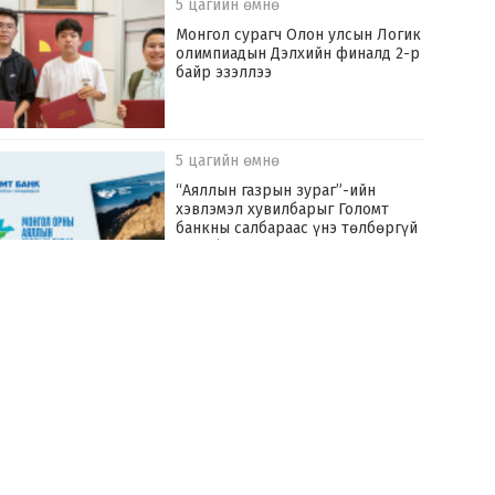
5 цагийн өмнө
Монгол сурагч Олон улсын Логик
олимпиадын Дэлхийн финалд 2-р
байр эзэллээ
5 цагийн өмнө
“Аяллын газрын зураг”-ийн
хэвлэмэл хувилбарыг Голомт
банкны салбараас үнэ төлбөргүй
авах боломжтой
5 цагийн өмнө
Ж.Амарбаясгалан: Хөвсгөлийнх
мөртлөө Хөвсгөл нуураа ч үзээгүй
явсан хүү одоо бол үзэх нь битгий
хэл хамгаалдаг болчихсон
5 цагийн өмнө