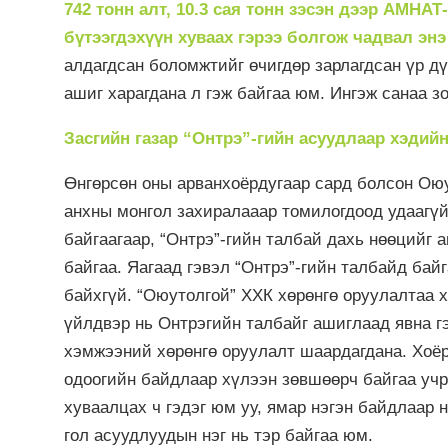
742 тонн алт, 10.3 сая тонн зэсэн дээр АМНАТ
бүтээгдэхүүн хуваах гэрээ болгож чадвал энэ
алдагдсан боломжтийг өчигдөр зарлагдсан үр д
ашиг харагдана л гэж байгаа юм. Ингэж санаа з
Засгийн газар “Онтрэ”-гийн асуудлаар хэдийн
Өнгөрсөн оны арванхоёрдугаар сард болсон Ою
анхны монгол захиралааар томилогдоод удаагү
байгаагаар, “Онтрэ”-гийн талбай дахь нөөцийг 
байгаа. Яагаад гэвэл “Онтрэ”-гийн талбайд бай
байхгүй. “Оюутолгой” ХХК хөрөнгө оруулалтаа х
үйлдвэр нь Онтрэгийн талбайг ашиглаад явна г
хэмжээний хөрөнгө оруулалт шаардагдана. Хоёр
одоогийн байдлаар хүлээн зөвшөөрч байгаа учр
хуваалцах ч гэдэг юм уу, ямар нэгэн байдлаар н
гол асуудлуудын нэг нь тэр байгаа юм.