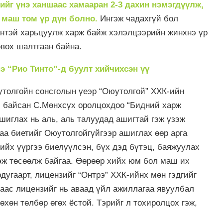
-ийг үнэ ханшаас хамааран 2-3 дахин нэмэгдүүлж,
 маш том үр дүн болно.
Ингэж чадахгүй бол
үнтэй харьцуулж харж байж хэлэлцээрийн жинхнэ үр
овох шалтгаан байна.
э “Рио Тинто”-д буулт хийчихсэн үү
утолгойн сонсголын үеэр “Оюутолгой” ХХК-ийн
й байсан С.Мөнхсүх оролцохдоо “Бидний харж
ашиглах нь аль, аль талуудад ашигтай гэж үзэж
гаа биетийг Оюутолгойгүйгээр ашиглах өөр арга
ийх үүргээ биелүүлсэн, бүх дэд бүтэц, баяжуулах
эж төсөөлж байгаа. Өөрөөр хийх юм бол маш их
дугаарт, лицензийг “Онтрэ” ХХК-ийнх мөн гэдгийг
аас лицензийг нь аваад үйл ажиллагаа явуулбал
өхөн төлбөр өгөх ёстой. Тэрийг л тохиролцох гэж,