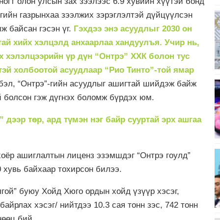
огт олон улсын зах зээлээс 6.9 хувийн хүүтэй бонд
сгийн газрынхаа зээлжих зэрэглэлтэй дүйцүүлсэн
ж байсан гэсэн үг.
Гэхдээ энэ асуудлыг 2030 он
тай хийх хэлцэлд анхаарлаа хандуулъя. Учир нь,
ах хэлэлцээрийн үр дүн “Онтрэ” ХХК болон тус
эй холбоотой асуудлаар “Рио Тинто”-той ямар
лбэл, “Онтрэ”-гийн асуудлыг ашигтай шийдэж байж
 болсон гэж дүгнэх боломж бүрдэх юм.
дээр төр, ард түмэн нэг байр сууртай эрх ашгаа
хоёр ашиглалтын лиценз эзэмшдэг “Онтрэ гоулд”
 хувь байхаар тохирсон билээ.
гой” буюу Хойд Хюго ордын хойд үзүүр хэсэг,
айрлах хэсэг/ нийтдээ 10.3 сая тонн зэс, 742 тонн
нөөц бий.