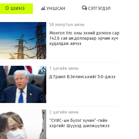
ШИНЭ
УНШСАН
СЭТГЭГДЭЛ
58 минутын өмнө
Монгол Улс оны эхний долоон сард
142.6 сая ам.доллараар эрчим хүч
худалдаж авчээ
1 цагийн өмнө
Д.Трамп В.Зелинськийг 5:0-джээ
2 цагийн өмнө
“СУИС-ын бүлэг хүчин”-гийн
хэргийг Шүүхэд шилжүүлжээ