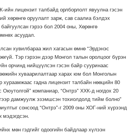
К-ийн лицензит талбайд орлборлолт явуулна гэсэн
й хөрөнгө оруулалт зарж, сав саалиа бэлдэх
 байгуулсан гэрээ бол 2004 оны, Хөрөнгө
өмнөх асуудал.
улсан хувилбараа жил хагасын өмнө “Эрдэнэс
өөгүй. Тэр гэрээн дээр Монгол талын оролцоог бүрэн
зүйн орчинд нийцүүлсэн гэсэн байр сууринаас
 өгөөжийн хуваарилалтаар харах юм бол Монголын
ар хураамжаас гадна лицензит талбайн нөөцийн 80
эс Оюутолгой” компаниар, “Онтрэ” ХХК-д ногдох 20
э”-гээр дамжуулж эзэмшсэн тохиолдолд тийм болно”
риултыг сонсоод “Онтрэ”-г 2009 оны ХОГ-ний хүрээнд
ж мэдэгдсэн.
ийнх мөн гэдгийг одоогийн байдлаар хүлээн