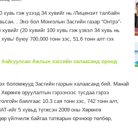
00 хувь гэж үзээд 34 хувийг нь /Лицензит талбайн
вьсан. . Энэ бол Монголын Засгийн газар “Онтрэ”-
хувийг (20 хувийг 100 хувь гэж үзвэл 34 хувь нь
хувь/ буюу 700,000 тонн зэс, 51.6 тонн алт гэх
с байгуулсан Ажлын хэсгийн халаасанд ороод
эх боломжууд Засгийн газрын халаасанд бий. Манай
 Хөрөнгө оруулалтын гэрээнээс тусдаа гэрээ
лгойн баялгаас 10.3 сая тонн зэс, 742 тонн алт,
АТ-ийг 5 хувьд түгжсэн 2009 оны Хөрөнгө
дөр үйлчилж байгаа татварын орчноор төлбөр,