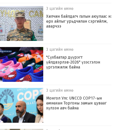
3 цагийн өмнө
Хилчин байлдагч галын аюулаас нэг
өрх айлыг урьдчилан сэргийлж,
аварчээ
3 цагийн өмнө
"Сүхбаатар дүүрэгт
үйлдвэрлэв-2026" үзэсгэлэн
үргэлжилж байна
3 цагийн өмнө
Монгол Улс UNCCD COP17-ын
өмнөхөн Торгоны замын цувааг
хүлээн авч байна