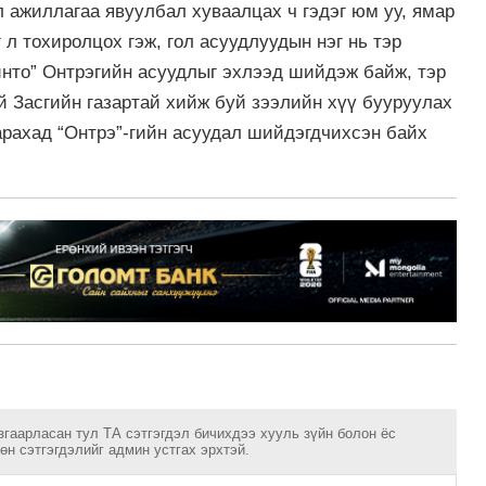
л ажиллагаа явуулбал хуваалцах ч гэдэг юм уу, ямар
 л тохиролцох гэж, гол асуудлуудын нэг нь тэр
Тинто” Онтрэгийн асуудлыг эхлээд шийдэж байж, тэр
 Засгийн газартай хийж буй зээлийн хүү бууруулах
харахад “Онтрэ”-гийн асуудал шийдэгдчихсэн байх
згаарласан тул ТА сэтгэгдэл бичихдээ хууль зүйн болон ёс
н сэтгэгдэлийг админ устгах эрхтэй.