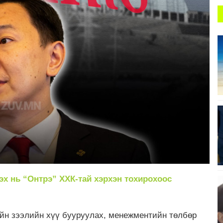
эх нь “Онтрэ” ХХК-тай хэрхэн тохирохоос
ийн зээлийн хүү бууруулах, менежментийн төлбөр