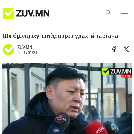
Шүүх бүрэлдэхүүн шийдвэрээ удахгүй гаргана
ZUV.MN
2026/01/23