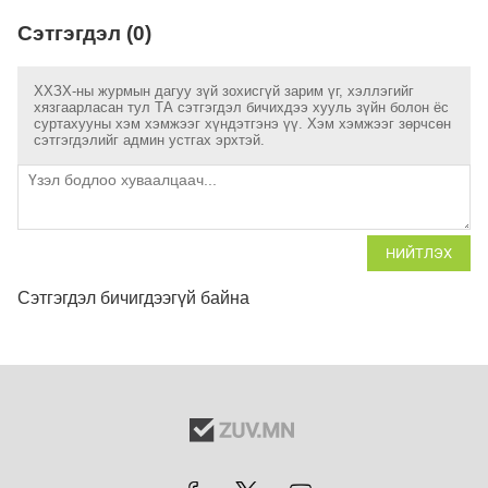
Сэтгэгдэл (0)
ХХЗХ-ны журмын дагуу зүй зохисгүй зарим үг, хэллэгийг
хязгаарласан тул ТА сэтгэгдэл бичихдээ хууль зүйн болон ёс
суртахууны хэм хэмжээг хүндэтгэнэ үү. Хэм хэмжээг зөрчсөн
сэтгэгдэлийг админ устгах эрхтэй.
НИЙТЛЭХ
Сэтгэгдэл бичигдээгүй байна