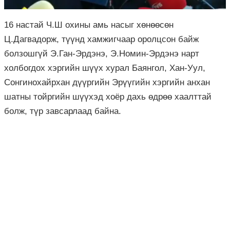
16 настай Ч.Ш охины амь насыг хөнөөсөн
Ц.Дагвадорж, түүнд хамжигчаар оролцсон байж
болзошгүй Э.Ган-Эрдэнэ, Э.Номин-Эрдэнэ нарт
холбогдох хэргийн шүүх хурал Баянгол, Хан-Уул,
Сонгинохайрхан дүүргийн Эрүүгийн хэргийн анхан
шатны тойргийн шүүхэд хоёр дахь өдрөө хаалттай
болж, түр завсарлаад байна.