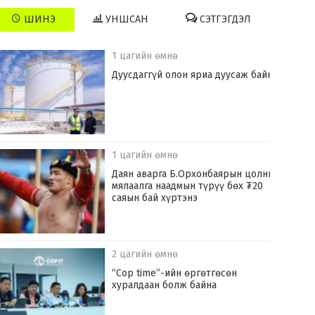
ШИНЭ
УНШСАН
СЭТГЭГДЭЛ
1 цагийн өмнө
Дуусдаггүй олон яриа дуусаж байна
1 цагийн өмнө
Даян аварга Б.Орхонбаярын цолны
мялаалга наадмын түрүү бөх ₮20
саяын бай хүртэнэ
2 цагийн өмнө
“Cop time”-ийн өргөтгөсөн
хуралдаан болж байна