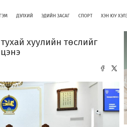
ГЭМ
ДЭЛХИЙ
ЭДИЙН ЗАСАГ
СПОРТ
ХЭН ЮУ ХЭЛ
тухай хуулийн төслийг
лцэнэ