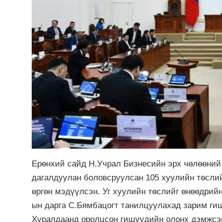
Ерөнхий сайд Н.Учрал Бизнесийн эрх чөлөөний 
дагалдуулан боловсруулсан 105 хуулийн төслий
өргөн мэдүүлсэн. Уг хуулийн төслийг өнөөдрий
ын дарга С.Бямбацогт танилцуулахад зарим гиш
Хуралдаанд оролцсон гишүүдийн олонх дэмжсэ