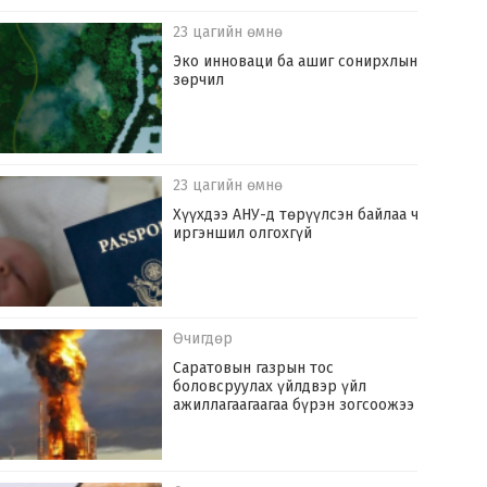
23 цагийн өмнө
Эко инноваци ба ашиг сонирхлын
зөрчил
23 цагийн өмнө
Хүүхдээ АНУ-д төрүүлсэн байлаа ч
иргэншил олгохгүй
Өчигдөр
Саратовын газрын тос
боловсруулах үйлдвэр үйл
ажиллагаагаагаа бүрэн зогсоожээ