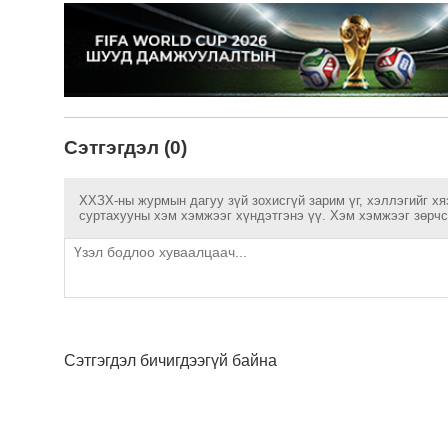
Сэтгэгдэл (0)
ХХЗХ-ны журмын дагуу зүй зохисгүй зарим үг, хэллэгийг хя
суртахууны хэм хэмжээг хүндэтгэнэ үү. Хэм хэмжээг зөрчсө
Сэтгэгдэл бичигдээгүй байна