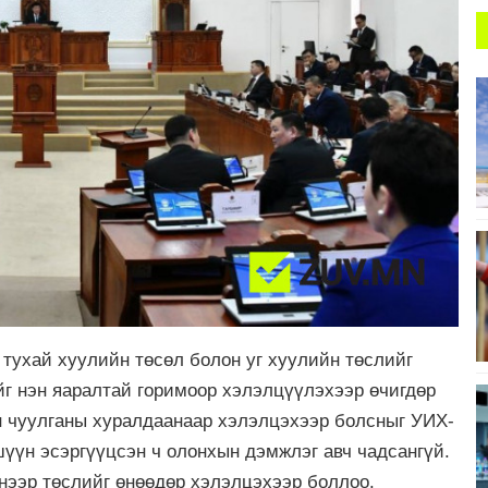
тухай хуулийн төсөл болон уг хуулийн төслийг
г нэн яаралтай горимоор хэлэлцүүлэхээр өчигдөр
н чуулганы хуралдаанаар хэлэлцэхээр болсныг УИХ-
үүн эсэргүүцсэн ч олонхын дэмжлэг авч чадсангүй.
нээр төслийг өнөөдөр хэлэлцэхээр боллоо.