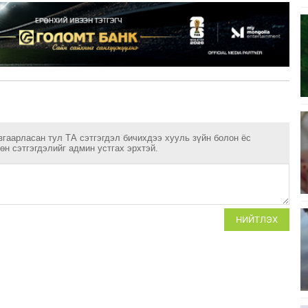
згаарласан тул ТА сэтгэгдэл бичихдээ хууль зүйн болон ёс
н сэтгэгдэлийг админ устгах эрхтэй.
НИЙТЛЭХ