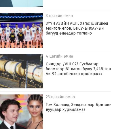
3 цагийн өмнө
ЗҮҮН АЗИЙН АШТ: Хагас шигшээд
Монгол-Япон, БНСУ-БНХАУ-ын
багууд өнөөдөр тоглоно
4 цагийн өмнө
Өчигдөр /VIII.07/ Сүхбаатар
боомтоор 61 вагон буюу 3,448 тонн
Аи-92 автобензин орж иржээ
23 цагийн өмнө
Том Холланд, Зендаяа нар Британид
нууцаар хуримлажээ