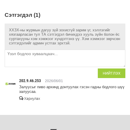
Сэтгэгдэл (1)
ХХЗХ-ны журмын дагуу зүй зохисгүй зарим үг, хэллэгийг
хязгаарласан тул ТА сэтгэгдэл бичихдээ хууль зүйн болон ёс
суртахууны хэм хэмжээг хүндэтгэнэ үү. Хэм хэмжээг зөрчсөн
сэтгэгдэлийг админ устгах эрхтэй.
НИЙТЛЭХ
202.9.46.253
2026/06/01
Залуусыг пиво архинд донтуулах гэсэн гадны бодлого шүү
залуусаа.
Хариулах