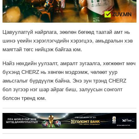
Цавуулаггүй найрлага, зөөлөн бөгөөд таатай амт нь
шинэ үеийн хэрэглэгчдийн хэрэгцээ, амьдралын хэв
маягтай төгс нийцэж байгаа юм.
Найз нөхдийн уулзалт, амралт зугаалга, хөгжөөнт мөч
бүхэнд CHERZ нь хөнгөн мэдрэмж, чөлөөт уур
амьсгалыг бүрдүүлж байна. Энэ зун трэнд CHERZ
бол зүгээр нэг шар айраг биш, залуусын сонголт
болсон тренд юм.