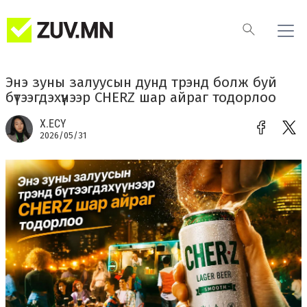
Энэ зуны залуусын дунд трэнд болж буй
бүтээгдэхүүнээр CHERZ шар айраг тодорлоо
Х.ЕСҮ
2026/05/31