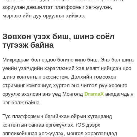
зориулан дэвшилтэт платформыг хөгжүүлэн,
мэргэжлийн дуу оруулгыг хийжээ.
Зөвхөн үзэх биш, шинэ соёл
түгээж байна
Микродрам бол ердөө богино кино биш. Энэ бол шинэ
үеийн үзэгчдийн хэрэглээний хэв маягт нийцсэн цоо
шинэ контентын экосистем. Дэлхийн томоохон
стриминг компаниуд хүртэл энэ чиглэл рүү хөрөнгө
оруулж эхэлсэн энэ үед Монголд
DramaX
анхдагчдын
нэг болж байна.
Тус платформын багийнхан ойрын хугацаанд
контентын сангаа өргөжүүлэх, iOS дээрх
аппликейшнаа хөгжүүлэх, монгол хэрэглэгчдэд