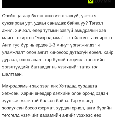
Оройн цагаар бүтэн кино үзэх завгүй, үзсэн ч
сунжирсан урт, удаан санагдаж байна уу? Тэгвэл
ажил, хичээл, өдөр тутмын завгүй амьдралын хэв
маягт тохирсон "микродрама" гэх ойлголт гарч иржээ.
Анги тус бүр нь ердөө 1-3 минут үргэлжилдэг ч
уламжлалт олон ангит киноноос дутахгүй өрнөл, хайр
дурлал, өшөө авалт, гэр бүлийн зөрчил, гэнэтийн
эргэлтүүдийг багтаадаг нь үзэгчдийг татах гол
шалтгаан.
Микродрамын зах зээл анх Хятадад хурдацта
хөгжсөн. Харин өнөөдөр дэлхийн олон оронд хэдэн
зуун сая үзэгчтэй болсон байна. Гар утсанд
зориулсан босоо формат, хурдан өрнөл, анги бүрийн
төгсгөлд үзэгчийг дараагийн ангийг үзэхээс өөр