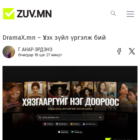
DramaX.mn – Үзэх зүйл үргэлж бий
Г.АНАР-ЭРДЭНЭ
Өчигдөр 18 цаг 27 минут