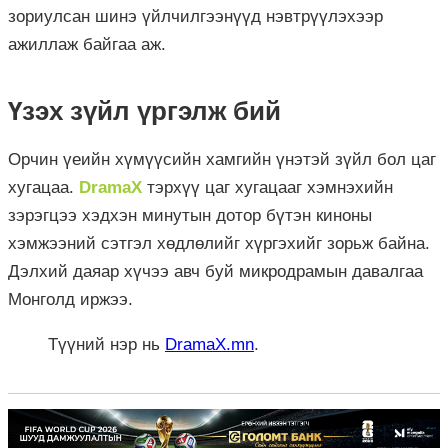
зориулсан шинэ үйлчилгээнүүд нэвтрүүлэхээр
ажиллаж байгаа аж.
Үзэх зүйл үргэлж бий
Орчин үеийн хүмүүсийн хамгийн үнэтэй зүйл бол цаг
хугацаа.
DramaX
тэрхүү цаг хугацааг хэмнэхийн
зэрэгцээ хэдхэн минутын дотор бүтэн киноны
хэмжээний сэтгэл хөдлөлийг хүргэхийг зорьж байна.
Дэлхий даяар хүчээ авч буй микродрамын давалгаа
Монголд иржээ.
Түүний нэр нь
DramaX.mn
.