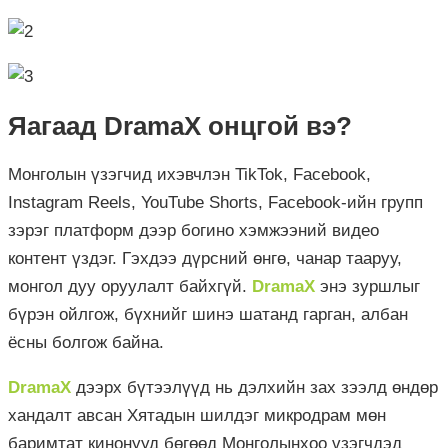
Яагаад DramaX онцгой вэ?
Монголын үзэгчид ихэвчлэн TikTok, Facebook,
Instagram Reels, YouTube Shorts, Facebook-ийн групп
зэрэг платформ дээр богино хэмжээний видео
контент үздэг. Гэхдээ дүрсний өнгө, чанар тааруу,
монгол дуу оруулалт байхгүй.
DramaX
энэ зуршлыг
бүрэн ойлгож, бүхнийг шинэ шатанд гарган, албан
ёсны болгож байна.
DramaX
дээрх бүтээлүүд нь дэлхийн зах зээлд өндөр
хандалт авсан Хятадын шилдэг микродрам мөн
баримтат кинонууд бөгөөд Монголынхоо үзэгчдэд