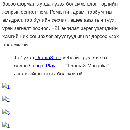
босоо формат, хурдан үзэх боломж, олон төрлийн
жанрын сонголт юм. Романтик драм, тэрбумтны
амьдрал, гэр бүлийн зөрчил, өшөө авалтын түүх,
уран зөгнөлт зохиол, +21 ангилал зэрэг үзэгчдийн
хамгийн их сонирхдог агуулгуудыг нэг дороос үзэх
боломжтой.
Та бүхэн
DramaX.mn
вебсайт руу зочлох
болон
Google Play
-ээс "DramaX Mongolia"
аппликейшн татах боломжтой.