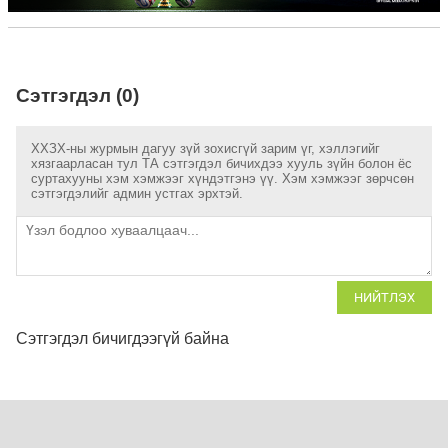
Сэтгэгдэл (0)
ХХЗХ-ны журмын дагуу зүй зохисгүй зарим үг, хэллэгийг
хязгаарласан тул ТА сэтгэгдэл бичихдээ хууль зүйн болон ёс
суртахууны хэм хэмжээг хүндэтгэнэ үү. Хэм хэмжээг зөрчсөн
сэтгэгдэлийг админ устгах эрхтэй.
НИЙТЛЭХ
Сэтгэгдэл бичигдээгүй байна