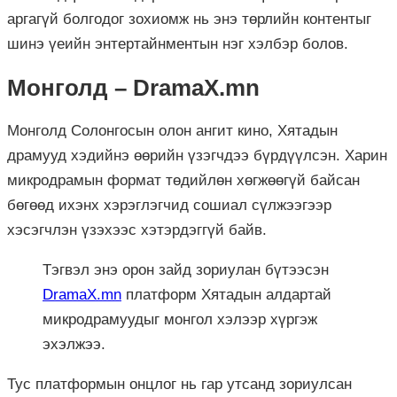
аргагүй болгодог зохиомж нь энэ төрлийн контентыг
шинэ үеийн энтертайнментын нэг хэлбэр болов.
Монголд – DramaX.mn
Монголд Солонгосын олон ангит кино, Хятадын
драмууд хэдийнэ өөрийн үзэгчдээ бүрдүүлсэн. Харин
микродрамын формат төдийлөн хөгжөөгүй байсан
бөгөөд ихэнх хэрэглэгчид сошиал сүлжээгээр
хэсэгчлэн үзэхээс хэтэрдэггүй байв.
Тэгвэл энэ орон зайд зориулан бүтээсэн
DramaX.mn
платформ Хятадын алдартай
микродрамуудыг монгол хэлээр хүргэж
эхэлжээ.
Тус платформын онцлог нь гар утсанд зориулсан