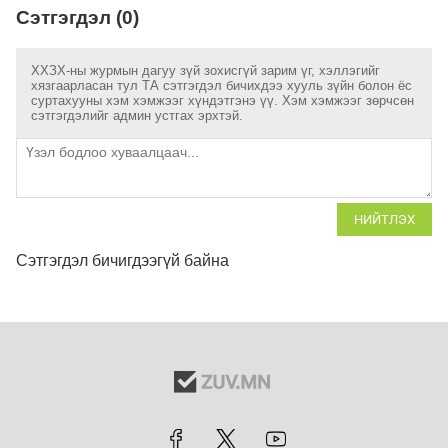
Сэтгэгдэл (0)
ХХЗХ-ны журмын дагуу зүй зохисгүй зарим үг, хэллэгийг
хязгаарласан тул ТА сэтгэгдэл бичихдээ хууль зүйн болон ёс
суртахууны хэм хэмжээг хүндэтгэнэ үү. Хэм хэмжээг зөрчсөн
сэтгэгдэлийг админ устгах эрхтэй.
НИЙТЛЭХ
Сэтгэгдэл бичигдээгүй байна