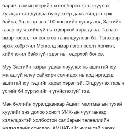
баригч намын мөрийн хөтөлбөрөө хэрэгжүүлэх
хугацаа тал дундаа буюу хоёр дахь жилдээ орж
байна. Үнэхээр энэ 100 хоногийн хугацаанд Засгийн
газар юу ч хийхгүй нь тодорхой харагдлаа. Та нарт
ямар төсөл, төлөвлөгөө танилцуулсан бэ. Тэгэхээр
ирэх хоёр жил Монголд ямар нэгэн өсөлт хөгжил,
хийх ажил байхгүй гэдэг нь тодорхой болов.
Муу Засгийн газрыг удаан явуулах нь ашигтай юу,
магадгүй илүү сайжирч солигдох нь ард иргэдэд
ашигтай юу гэдгийг харах хэрэгтэй. Огцруулах гарын
үсгийг 64 хүргэхийг ч үгүйсгэхгүй” гэв.
Мөн бүлгийн хуралдаанаар Ашигт малтмалын тухай
хуулийг энэ долоо хоногт УИХ-ын чуулганаар
хэлэлцэхтэй холбоотой салбарын төлөөллийн
мэдээллийг сонслоо. АМНАТ-ийг нухацтай харах