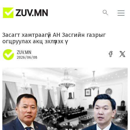
Засагт хамтраагүй АН Засгийн газрыг
огцруулах акц эхлүүлэх үү
ZUV.MN
2026/06/08