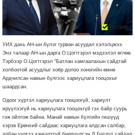
УИХ дахь АН-ын бүлэг гурван асуудал хэлэлцжээ.
Энэ талаар АН-ын дарга О.Цогтгэрэл мэдээлэл өглөө.
Тэрбээр О.Цогтгэрэл "Батлан хамгаалахын сайдтай
холбоотой асуудлыг хоёр долоо хоногийн өмнө
Ардчилсан намын бүлгээс хариуцлага тооцохыг
шаардсан.
Одоог хүртэл хариуцлага тооцоогүй, хариулт
ирүүлээгүй нь хариуцлага тооцохгүй гэх байр суурь
гэж ойлгож байна. Манай намын бүлгийн гишүүд
хэрэв Ерөнхий сайдаас хариуцлага алдсан салбар,
албан үүргээ хангалтгүй биелүүлсэн Д.Батлут сайдад