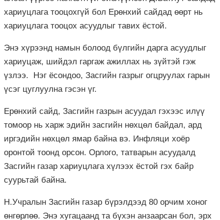
хариуцлага тооцохгүй бол Ерөнхий сайдад өөрт нь
хариуцлага тооцох асуудлыг тавих ёстой.
Энэ хүрээнд намын болоод бүлгийн дарга асуудлыг
хариуцаж, шийдэл гаргаж ажиллах нь зүйтэй гэж
үзлээ. Нэг ёсондоо, Засгийн газрыг огцруулах гарын
үсэг цуглуулна гэсэн үг.
Ерөнхий сайд, Засгийн газрын асуудал гэхээс илүү
томоор нь харж эдийн засгийн нөхцөл байдал, ард
иргэдийн нөхцөл ямар байна вэ. Инфляци хоёр
оронтой тоонд орсон. Орлого, татварын асуудалд
Засгийн газар хариуцлага хүлээх ёстой гэх байр
суурьтай байна.
Н.Учралын Засгийн газар бүрэлдээд 80 орчим хоног
өнгөрлөө. Энэ хугацаанд та бүхэн анзаарсан бол, эрх