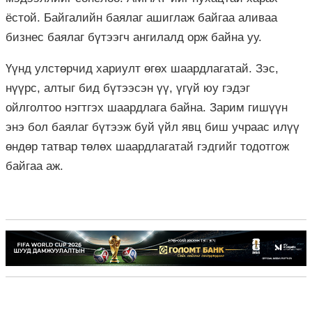
ёстой. Байгалийн баялаг ашиглаж байгаа аливаа
бизнес баялаг бүтээгч ангилалд орж байна уу.
Үүнд улстөрчид хариулт өгөх шаардлагатай. Зэс,
нүүрс, алтыг бид бүтээсэн үү, үгүй юу гэдэг
ойлголтоо нэгтгэх шаардлага байна. Зарим гишүүн
энэ бол баялаг бүтээж буй үйл явц биш учраас илүү
өндөр татвар төлөх шаардлагатай гэдгийг тодотгож
байгаа аж.