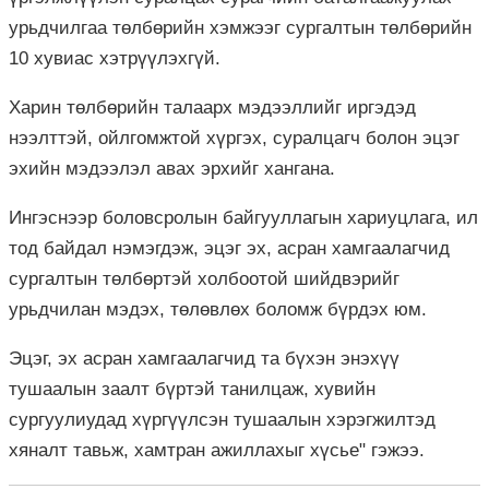
урьдчилгаа төлбөрийн хэмжээг сургалтын төлбөрийн
10 хувиас хэтрүүлэхгүй.
Харин төлбөрийн талаарх мэдээллийг иргэдэд
нээлттэй, ойлгомжтой хүргэх, суралцагч болон эцэг
эхийн мэдээлэл авах эрхийг хангана.
Ингэснээр боловсролын байгууллагын хариуцлага, ил
тод байдал нэмэгдэж, эцэг эх, асран хамгаалагчид
сургалтын төлбөртэй холбоотой шийдвэрийг
урьдчилан мэдэх, төлөвлөх боломж бүрдэх юм.
Эцэг, эх асран хамгаалагчид та бүхэн энэхүү
тушаалын заалт бүртэй танилцаж, хувийн
сургуулиудад хүргүүлсэн тушаалын хэрэгжилтэд
хяналт тавьж, хамтран ажиллахыг хүсье" гэжээ.