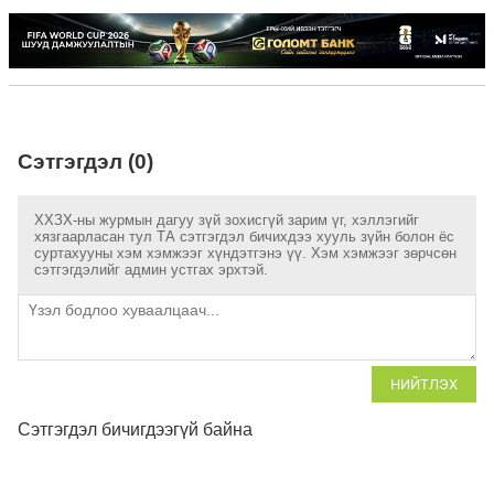
Сэтгэгдэл (0)
ХХЗХ-ны журмын дагуу зүй зохисгүй зарим үг, хэллэгийг
хязгаарласан тул ТА сэтгэгдэл бичихдээ хууль зүйн болон ёс
суртахууны хэм хэмжээг хүндэтгэнэ үү. Хэм хэмжээг зөрчсөн
сэтгэгдэлийг админ устгах эрхтэй.
НИЙТЛЭХ
Сэтгэгдэл бичигдээгүй байна