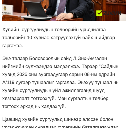
Хувийн сургуулиудын төлбөрийн урьдчилгаа
төлбөрийг 10 хувиас хэтрүүлэхгүй байх шийдвэр
гаргажээ.
Энэ талаар Боловсролын сайд Л.Энх-Амгалан
нийгмийн сүлжээндээ мэдээлжээ. Тэрээр "Сайдын
хувьд 2026 оны зургаадугаар сарын 08-ны өдрийн
А/119 дүгээр тушаалыг гаргалаа. Энэхүү тушаал нь
хувийн сургуулиудын үйл ажиллагаанд шууд
хязгаарлалт тогтоохгүй. Мөн сургалтын төлбөр
тогтоох эрхэд нь халдахгүй.
Цаашид хувийн сургуульд шинээр элссэн болон
үргэлжлүүлэн суралцах сурагчийн баталгаажуулах