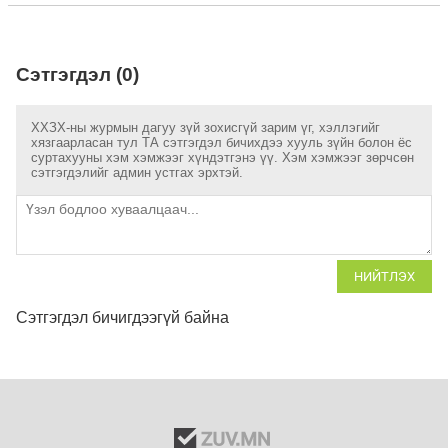
Сэтгэгдэл (0)
ХХЗХ-ны журмын дагуу зүй зохисгүй зарим үг, хэллэгийг
хязгаарласан тул ТА сэтгэгдэл бичихдээ хууль зүйн болон ёс
суртахууны хэм хэмжээг хүндэтгэнэ үү. Хэм хэмжээг зөрчсөн
сэтгэгдэлийг админ устгах эрхтэй.
НИЙТЛЭХ
Сэтгэгдэл бичигдээгүй байна