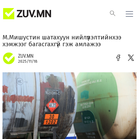
М.Мишустин шатахуун нийлүүлэлтийнхээ
хэмжээг багасгахгүй гэж амлажээ
ZUV.MN
2025/11/18