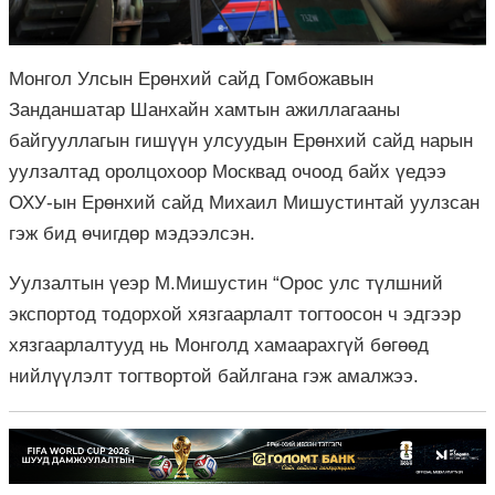
Монгол Улсын Ерөнхий сайд Гомбожавын
Занданшатар Шанхайн хамтын ажиллагааны
байгууллагын гишүүн улсуудын Ерөнхий сайд нарын
уулзалтад оролцохоор Москвад очоод байх үедээ
ОХУ-ын Ерөнхий сайд Михаил Мишустинтай уулзсан
гэж бид өчигдөр мэдээлсэн.
Уулзалтын үеэр М.Мишустин “Орос улс түлшний
экспортод тодорхой хязгаарлалт тогтоосон ч эдгээр
хязгаарлалтууд нь Монголд хамаарахгүй бөгөөд
нийлүүлэлт тогтвортой байлгана гэж амалжээ.