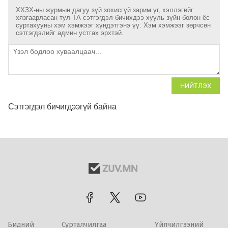
ХХЗХ-ны журмын дагуу зүй зохисгүй зарим үг, хэллэгийг
хязгаарласан тул ТА сэтгэгдэл бичихдээ хууль зүйн болон ёс
суртахууны хэм хэмжээг хүндэтгэнэ үү. Хэм хэмжээг зөрчсөн
сэтгэгдэлийг админ устгах эрхтэй.
НИЙТЛЭХ
Сэтгэгдэл бичигдээгүй байна
Бидний
Сурталчилгаа
Үйлчилгээний