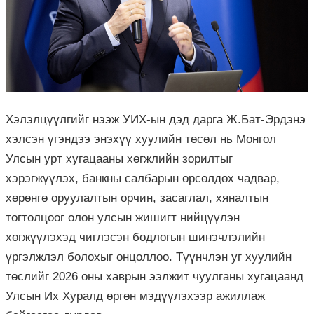
Хэлэлцүүлгийг нээж УИХ-ын дэд дарга Ж.Бат-Эрдэнэ
хэлсэн үгэндээ энэхүү хуулийн төсөл нь Монгол
Улсын урт хугацааны хөгжлийн зорилтыг
хэрэгжүүлэх, банкны салбарын өрсөлдөх чадвар,
хөрөнгө оруулалтын орчин, засаглал, хяналтын
тогтолцоог олон улсын жишигт нийцүүлэн
хөгжүүлэхэд чиглэсэн бодлогын шинэчлэлийн
үргэлжлэл болохыг онцоллоо. Түүнчлэн уг хуулийн
төслийг 2026 оны хаврын ээлжит чуулганы хугацаанд
Улсын Их Хуралд өргөн мэдүүлэхээр ажиллаж