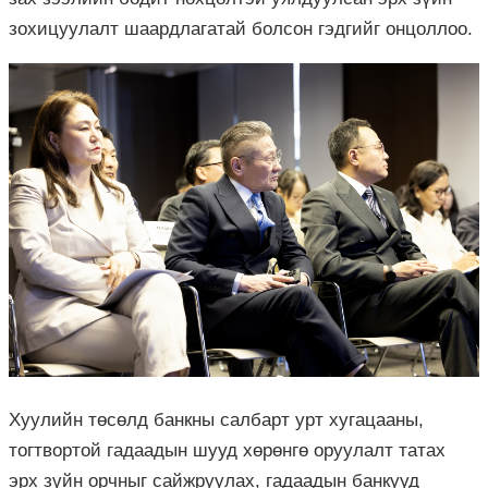
зохицуулалт шаардлагатай болсон гэдгийг онцоллоо.
Хуулийн төсөлд банкны салбарт урт хугацааны,
тогтвортой гадаадын шууд хөрөнгө оруулалт татах
эрх зүйн орчныг сайжруулах, гадаадын банкууд