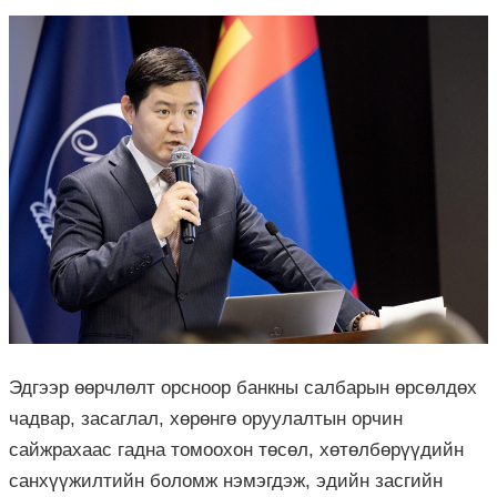
Эдгээр өөрчлөлт орсноор банкны салбарын өрсөлдөх
чадвар, засаглал, хөрөнгө оруулалтын орчин
сайжрахаас гадна томоохон төсөл, хөтөлбөрүүдийн
санхүүжилтийн боломж нэмэгдэж, эдийн засгийн