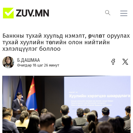
Банкны тухай хуульд нэмэлт, өөрчлөлт оруулах
тухай хуулийн төслийн олон нийтийн
хэлэлцүүлэг боллоо
Б.ДАШМАА
Өчигдөр 18 цаг 26 минут