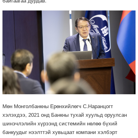
байгаагаа дурдав.
Мөн Монголбанкны Ерөнхийлөгч С.Наранцогт
хэлэхдээ, 2021 онд Банкны тухай хуульд оруулсан
шинэчлэлийн хүрээнд системийн нөлөө бүхий
банкуудыг нээлттэй хувьцаат компани хэлбэрт