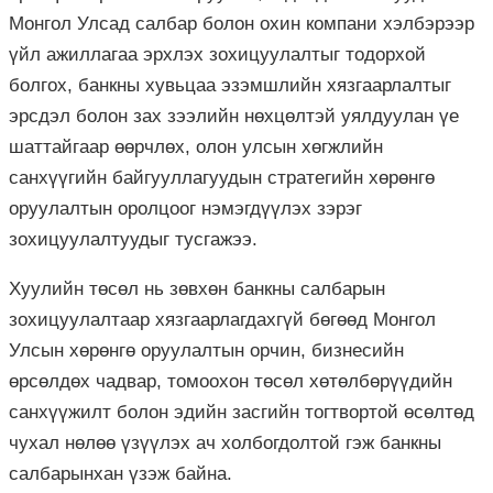
Монгол Улсад салбар болон охин компани хэлбэрээр
үйл ажиллагаа эрхлэх зохицуулалтыг тодорхой
болгох, банкны хувьцаа эзэмшлийн хязгаарлалтыг
эрсдэл болон зах зээлийн нөхцөлтэй уялдуулан үе
шаттайгаар өөрчлөх, олон улсын хөгжлийн
санхүүгийн байгууллагуудын стратегийн хөрөнгө
оруулалтын оролцоог нэмэгдүүлэх зэрэг
зохицуулалтуудыг тусгажээ.
Хуулийн төсөл нь зөвхөн банкны салбарын
зохицуулалтаар хязгаарлагдахгүй бөгөөд Монгол
Улсын хөрөнгө оруулалтын орчин, бизнесийн
өрсөлдөх чадвар, томоохон төсөл хөтөлбөрүүдийн
санхүүжилт болон эдийн засгийн тогтвортой өсөлтөд
чухал нөлөө үзүүлэх ач холбогдолтой гэж банкны
салбарынхан үзэж байна.