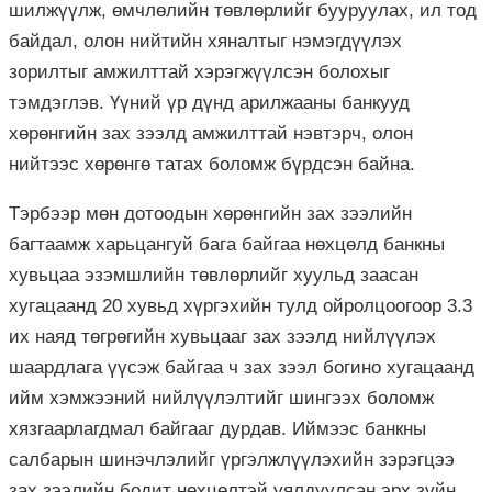
шилжүүлж, өмчлөлийн төвлөрлийг бууруулах, ил тод
байдал, олон нийтийн хяналтыг нэмэгдүүлэх
зорилтыг амжилттай хэрэгжүүлсэн болохыг
тэмдэглэв. Үүний үр дүнд арилжааны банкууд
хөрөнгийн зах зээлд амжилттай нэвтэрч, олон
нийтээс хөрөнгө татах боломж бүрдсэн байна.
Тэрбээр мөн дотоодын хөрөнгийн зах зээлийн
багтаамж харьцангуй бага байгаа нөхцөлд банкны
хувьцаа эзэмшлийн төвлөрлийг хуульд заасан
хугацаанд 20 хувьд хүргэхийн тулд ойролцоогоор 3.3
их наяд төгрөгийн хувьцааг зах зээлд нийлүүлэх
шаардлага үүсэж байгаа ч зах зээл богино хугацаанд
ийм хэмжээний нийлүүлэлтийг шингээх боломж
хязгаарлагдмал байгааг дурдав. Иймээс банкны
салбарын шинэчлэлийг үргэлжлүүлэхийн зэрэгцээ
зах зээлийн бодит нөхцөлтэй уялдуулсан эрх зүйн