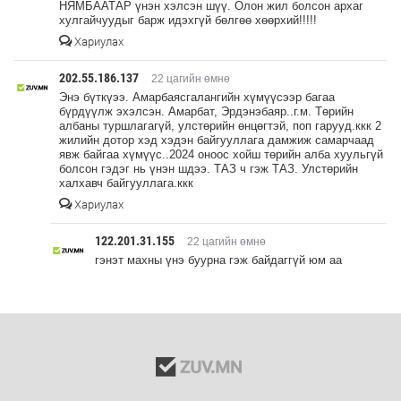
НЯМБААТАР үнэн хэлсэн шүү. Олон жил болсон архаг
хулгайчуудыг барж идэхгүй бөлгөө хөөрхий!!!!!
Хариулах
202.55.186.137
22 цагийн өмнө
Энэ бүткүээ. Амарбаясгалангийн хүмүүсээр багаа
бүрдүүлж эхэлсэн. Амарбат, Эрдэнэбаяр..г.м. Төрийн
албаны туршлагагүй, улстөрийн өнцөгтэй, поп гарууд.ккк 2
жилийн дотор хэд хэдэн байгууллага дамжиж самарчаад
явж байгаа хүмүүс..2024 оноос хойш төрийн алба хуульгүй
болсон гэдэг нь үнэн шдээ. ТАЗ ч гэж ТАЗ. Улстөрийн
халхавч байгууллага.ккк
Хариулах
122.201.31.155
22 цагийн өмнө
гэнэт махны үнэ буурна гэж байдаггүй юм аа