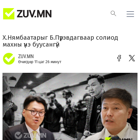
Х.Нямбаатарыг Б.Пүрэвдагваар солиод
махны үнэ буусангүй
ZUV.MN
Өчигдөр 11 цаг 26 минут