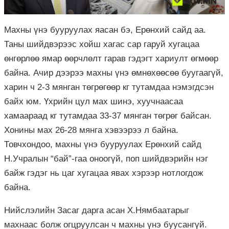
Махны үнэ бууруулах яасан бэ, Ерөнхий сайд аа.
Таны шийдвэрээс хойш хагас сар гаруй хугацаа
өнгөрлөө ямар өөрчлөлт гарав гэдэгт хариулт өгмөөр
байна. Ачир дээрээ махны үнэ өмнөхөөсөө буугаагүй,
харин ч 2-3 мянган төгрөгөөр кг тутамдаа нэмэгдсэн
байх юм. Үхрийн цул мах шинэ, хуучнаасаа
хамаараад кг тутамдаа 33-37 мянган төгрөг байсан.
Хонины мах 26-28 мянга хэвээрээ л байна.
Товчхондоо, махны үнэ бууруулах Ерөнхий сайд
Н.Учралын “бай”-гаа оноогүй, поп шийдвэрийн нэг
байж гэдэг нь цаг хугацаа явах хэрээр нотлогдож
байна.
Нийслэлийн Засаг дарга асан Х.Нямбаатарыг
махнаас болж огцруулсан ч махны үнэ буусангүй.