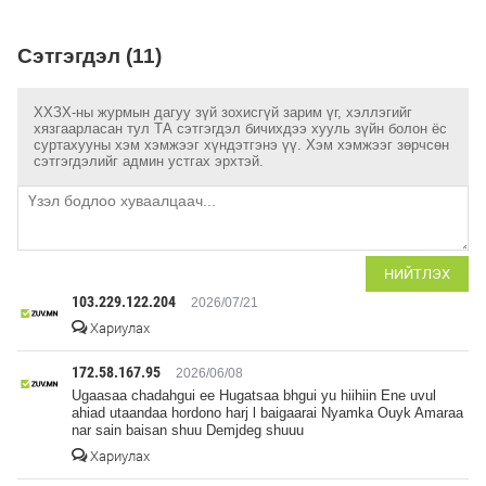
Сэтгэгдэл (11)
ХХЗХ-ны журмын дагуу зүй зохисгүй зарим үг, хэллэгийг
хязгаарласан тул ТА сэтгэгдэл бичихдээ хууль зүйн болон ёс
суртахууны хэм хэмжээг хүндэтгэнэ үү. Хэм хэмжээг зөрчсөн
сэтгэгдэлийг админ устгах эрхтэй.
НИЙТЛЭХ
103.229.122.204
2026/07/21
Хариулах
172.58.167.95
2026/06/08
Ugaasaa chadahgui ee Hugatsaa bhgui yu hiihiin Ene uvul
ahiad utaandaa hordono harj l baigaarai Nyamka Ouyk Amaraa
nar sain baisan shuu Demjdeg shuuu
Хариулах