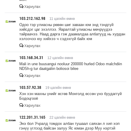
Хариулах
103.212.162.98
11 цагийн өмнө
Одоо тэр улиасны рөвөн шиг заваан юм энд тэндгүй
хийсдэг цаг эхэллээ. Яаралтай улиасны мөчрүүдээ
тайраачээ. Наад дарга гэж даамалдаа албатууд нь хурдан
хэлээчээ юу хийхээ ч сэдэхгүй байх юм
Хариулах
103.168.34.31
12 цагийн өмнө
Mali in une buusangui nooluur 200000 hurled Odoo malchdiin
NDSh-g tur daatgaliin boliosoi bilee
Хариулах
103.57.92.38
19 цагийн өмнө
Хэн хэн махны үнийг өсгөв Монголд өссөн үнэ буудаггүй
Бодоцгооё
Хариулах
122.201.31.165
22 цагийн өмнө
Энэ бол Учралд томдох албан тушаал саяхан л хип хоп
гэнүү үглээд байсан залуу Яс юман дээр Муу нэртэй