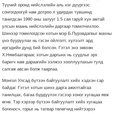
Түүний оронд нийслэлийн аль нэг дүүргээс
сонгогдоогүй нам дотроо л удирдах түвшинд
танигдсан 1990 оны залууг 1.5 сая гаруй хүн амтай
улсын маань нийслэлийн даргаар томилчихлоо.
Шинээр томилогдсон хотын мэр Б.Пүрэвдагвыг махны
үнэ бууруулах нь гэсэн ойлголт, хүлээлт ард
иргэдийн дунд бий болсон. Гэтэл энэ зөвхөн
Х.Нямбаатараас хотын даргынх нь суудлыг эрх
баригч нам дараагийн ээлжээ хооллуулахын тулд
салгаж авсан болж таарлаа.
Монгол Улсад бүтээн байгуулалт хийх хэдхэн сар
байдаг. Гэтэл хотын шинэ дарга ажилтайгаа
танилцах, багаа бүрдүүлэх гэсээр хоног хугацаа явж
өгнө. Тэр хэрээр бүтээн байгуулалт хийх хугацаа
богиносч, горыг нь татвар төлөгчид нийтээрээ