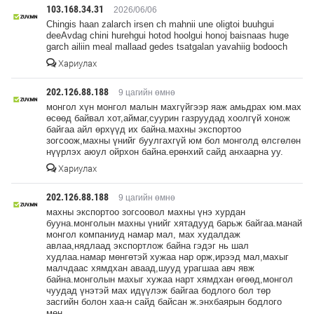
103.168.34.31
2026/06/06
Chingis haan zalarch irsen ch mahnii une oligtoi buuhgui
deeAvdag chini hurehgui hotod hoolgui honoj baisnaas huge
garch ailiin meal mallaad gedes tsatgalan yavahiig bodooch
Хариулах
202.126.88.188
9 цагийн өмнө
монгол хүн монгол малын махгүйгээр яаж амьдрах юм.мах
өсөөд байвал хот,аймаг,суурин газруудад хоолгүй хонож
байгаа айл өрхүүд их байна.махны экспортоо
зогсоож,махны үнийг буулгахгүй юм бол монголд өлсгөлөн
нүүрлэх аюул ойрхон байна.ерөнхий сайд анхаарна уу.
Хариулах
202.126.88.188
9 цагийн өмнө
махны экспортоо зогсоовол махны үнэ хурдан
бууна.монголын махны үнийг хятадууд барьж байгаа.манай
монгол компаниуд намар мал, мах худалдаж
авлаа,нядлаад экспортлож байна гэдэг нь шал
худлаа.намар мөнгөтэй хужаа нар орж,ирээд мал,махыг
малчдаас хямдхан аваад,шууд урагшаа авч явж
байна.монголын махыг хужаа нарт хямдхан өгөөд,монгол
чуудад үнэтэй мах идүүлэж байгаа бодлого бол төр
засгийн болон хаа-н сайд байсан ж.энхбаярын бодлого
мөн.