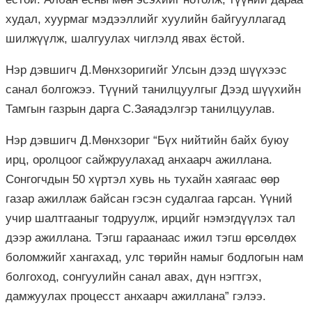
худал, хуурмаг мэдээллийг хуулийн байгууллагад
шилжүүлж, шалгуулах чиглэлд явах ёстой.
Нэр дэвшигч Д.Мөнхзоригийг Улсын дээд шүүхээс
санал болгожээ. Түүний танилцуулгыг Дээд шүүхийн
Тамгын газрын дарга С.Заяадэлгэр танилцуулав.
Нэр дэвшигч Д.Мөнхзориг “Бүх нийтийн байх буюу
ирц, оролцоог сайжруулахад анхаарч ажиллана.
Сонгогчдын 50 хүртэл хувь нь тухайн хаягаас өөр
газар ажиллаж байсан гэсэн судалгаа гарсан. Үүний
учир шалтгааныг тодруулж, ирцийг нэмэгдүүлэх тал
дээр ажиллана. Тэгш гараанаас ижил тэгш өрсөлдөх
боломжийг хангахад, улс төрийн намыг бодлогын нам
болгоход, сонгуулийн санал авах, дүн нэгтгэх,
дамжуулах процесст анхаарч ажиллана” гэлээ.