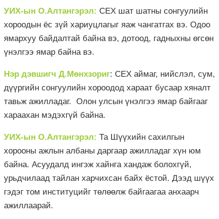
УИХ-ын О.Алтангэрэл:
СЕХ шат шатны сонгуулийн
хороодын ёс зүй хариуцлагыг яаж чангатгах вэ. Одоо
ямархуу байдалтай байна вэ, дотоод, гадныхны өгсөн
үнэлгээ ямар байна вэ.
Нэр дэвшигч Д.Мөнхзориг
: СЕХ аймаг, нийслэл, сум,
дүүргийн сонгуулийн хороодод хараат бусаар хяналт
тавьж ажилладаг. Олон улсын үнэлгээ ямар байгааг
хараахан мэдэхгүй байна.
УИХ-ын О.Алтангэрэл:
Та Шүүхийн сахилгын
хорооны ажлын албаны даргаар ажилладаг хүн юм
байна. Асуудалд ингэж хайнга хандаж болохгүй,
урьдчилаад тайлан харчихсан байх ёстой. Дээд шүүх
гэдэг том институцийг төлөөлж байгаагаа анхаарч
ажиллаарай.