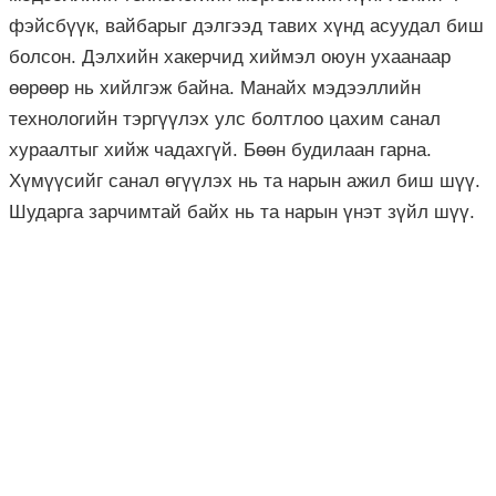
фэйсбүүк, вайбарыг дэлгээд тавих хүнд асуудал биш
болсон. Дэлхийн хакерчид хиймэл оюун ухаанаар
өөрөөр нь хийлгэж байна. Манайх мэдээллийн
технологийн тэргүүлэх улс болтлоо цахим санал
хураалтыг хийж чадахгүй. Бөөн будилаан гарна.
Хүмүүсийг санал өгүүлэх нь та нарын ажил биш шүү.
Шударга зарчимтай байх нь та нарын үнэт зүйл шүү.