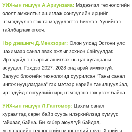
УИХ-ын гишүүн А.Ариунзаяа:
Мэдээлэл технологийн
ололт амжилтыг ашиглаж сонгуулийн ирцийг
нэмэгдүүлнэ гэж та мэдүүлэгтээ бичжээ. Үүнийгээ
тайлбарлаж өгөөч.
Нэр дэвшигч Д.Мөнхзориг:
Олон улсад Эстони улс
цахимаар санал авах ажлыг зохион байгуулдаг.
Ирээдүйд энэ аргыг ашиглах нь цаг хугацааны
асуудал. Гэхдээ 2027, 2028 онд арай амжихгүй.
Залуус блокчейн технологид суурилсан “Таны санал
ингэж нууцлагдана” гэх мэтээр нарийн танилцуулбал,
ирээдүйд сонгуулийн ирц нэмэгдэнэ гэж үзэж байна.
УИХ-ын гишүүн Л.Гантөмөр:
Цахим санал
хураалтад сөрөг байр суурь илэрхийлээд хүмүүс
гайхаад байна. Би кибер аюулгүй байдал,
мэдээллийн технологийн мэргэжлийн хүн. Хэний ч