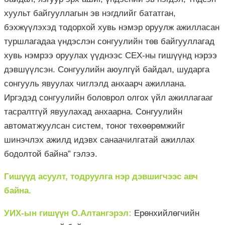
хуульт байгууллагын эв нэгдлийг бататган,
бэхжүүлэхэд тодорхой хувь нэмэр оруулж ажилласан
туршлагадаа үндэслэн сонгуулийн төв байгууллагад
хувь нэмрээ оруулах үүднээс СЕХ-ны гишүүнд нэрээ
дэвшүүлсэн. Сонгуулийн аюулгүй байдал, шударга
сонгууль явуулах чиглэлд анхаарч ажиллана.
Иргэдэд сонгуулийн боловрол олгох үйл ажиллагааг
тасралтгүй явуулахад анхаарна. Сонгуулийн
автоматжуулсан систем, тоног төхөөрөмжийг
шинэчлэх ажилд идэвх санаачилгатай ажиллах
бодолтой байна” гэлээ.
Гишүүд асуулт, тодруулга нэр дэвшигчээс авч
байна.
УИХ-ын гишүүн О.Алтангэрэл:
Ерөнхийлөгчийн