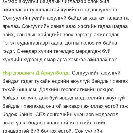
зүгээс аюулгүй байдлын чиглэлээр олон жил
ажилласан туршлагатай хүнийг нэр дэвшүүлжээ.
Сонгуулийн үеийн аюулгүй байдлыг хангах талаар та
ярьлаа. Сонгуулийн санал авах хэсгийн гадаа цагдаа
байх, саналын хайрцгийг зөөх зэргээр ажилладаг.
Гэтэл судалгаагаар гадна, дотны нөлөө их байна
гэдэг. Өнөөдөр хүчин төгөлдөр мөрдөгдөж буй
хуулийн хүрээнд ямар арга хэмжээ ажиллах вэ?
Нэр дэвшигч Д.Ариунболд:
Сонгуулийн аюулгүй
байдал гэдэг тухайн өдрийн аюулгүй байдлыг хангах
тухай биш юм. Дэлхийн геополитикийн нөхцөл
байдал өөрчлөгдөж буй явцад мэдээллийн аюулгүй
байдлыг хангахад онцгой анхаарч ажиллах ёстой гэж
бодож байна. СЕХ сонгогчийн үнэн зөв мэдээлэл
авах, үзэл бодлоо чөлөөтэй илэрхийлэхийг
тэнцвэртэй бий болгох ёстой. Сонгуулийн