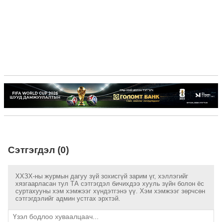
Сэтгэгдэл (0)
ХХЗХ-ны журмын дагуу зүй зохисгүй зарим үг, хэллэгийг
хязгаарласан тул ТА сэтгэгдэл бичихдээ хууль зүйн болон ёс
суртахууны хэм хэмжээг хүндэтгэнэ үү. Хэм хэмжээг зөрчсөн
сэтгэгдэлийг админ устгах эрхтэй.