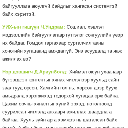
байгууллага аюулгүй байдлыг хангасан системтэй
байх хэрэгтэй.
УИХ-ын гишүүн Ч.Ундрам:
Сошиал, хэвлэл
мэдээллийн байгууллагаар гүтгэлэг сонгуулийн үеэр
их байдаг. Гомдол гаргахаар сурталчилгааны
хоногийн хугацаанд амждаггүй. Энэ асуудалд та яаж
ажиллах вэ?
Нэр дэвшигч Д.Ариунболд:
Хиймэл оюун ухаанаар
бүтээгдсэн контентыг хянах чиглэлээр хуульд сайн
заалтууд орсон. Хамгийн гол нь, хөрсөн дээр бууж
амьдралд хэрэгжихэд тодорхой хугацаа орж байна.
Цахим орчны хяналтыг хүний эрхэд, нотолгоонд
суурилсан чиглэлд анхаарч ажиллах шаардлага
байгаа. Хууль зүйн арга хэмжээ нь шаталсан байх
ёстой. Албан ёсны мөн эсэхийг нотолж, түүний дараа