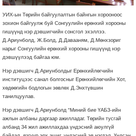
УИХ-ын Төрийн байгуулалтын байнгын хорооноос
зохион байгуулж буй Сонгуулийн ерөнхий хорооны
гишүүнд нэр дэвшигчийн сонсгол эхэллээ.
Д.Ариунболд, Ж.Болд, Д.Давааням, Д.Мөнхзориг
нарыг Сонгуулийн ерөнхий хорооны гишүүнд нэр
дэвшүүлээд байгаа юм.
Нэр дэвшигч Д.Ариунболдыг Ерөнхийлөгчийн
институцээс санал болгосныг Ерөнхийлөгчийн Хот,
хөдөөгийн бодлогын зөвлөх Д.Энхтүвшин
танилцуулав.
Нэр дэвшигч Д.Ариунболд “Миний бие ҮАБЗ-ийн
ажлын албаны даргаар ажилладаг. Төрийн тусгай
албанд 34 жил ажиллахдаа үндэсний аюулгүй
байдал, язгуур эрх ашиг, үндэсний эв нэгдэл, Үндсэн