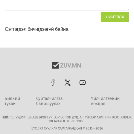
НИЙТЛЭХ
Сэтгэгдэл бичигдээгүй байна
Бидний
Сурталчилгаа
Үйлчилгээний
тухай
байршуулах
нөхцөл
НИЙТЛЭЛҮҮДИЙГ ЗӨВШӨӨРӨЛГҮЙГЭЭР БОЛОН ДУРДАЛГҮЙГЭЭР АХИН НИЙТЛЭХ, ХЭВЛЭХ,
ЭШ ТАТАХЫГ ХОРИГЛОНО.
БҮХ ЭРХ ХУУЛИАР ХАМГААЛАГДСАН ©2015 - 2026