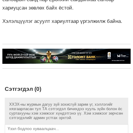
хариуцсан зөвлөх байх ёстой.
Хэлэлцүүлэг асуулт хариултаар үргэлжилж байна.
Сэтгэгдэл (0)
ХХЗХ-ны журмын дагуу зүй зохисгүй зарим үг, хэллэгийг
хязгаарласан тул ТА сэтгэгдэл бичихдээ хууль зүйн болон ёс
суртахууны хэм хэмжээг хүндэтгэнэ үү. Хэм хэмжээг зөрчсөн
сэтгэгдэлийг админ устгах эрхтэй.