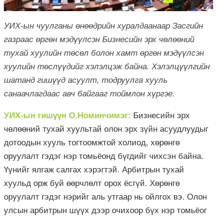
УИХ-ын чуулганы өнөөдрийн хуралдаанаар Засгийн
газраас өргөн мэдүүлсэн Бизнесийн эрх чөлөөний
тухай хуулийн төсөл болон хамт өргөн мэдүүлсэн
хуулийн төслүүдийг хэлэлцэж байна. Хэлэлцүүлгийн
шатанд гишүүд асуулт, тодруулга хууль
санаачлагдаас авч байгааг тоймлон хүргэе.
УИХ-ын гишүүн О.Номинчимэг:
Бизнесийн эрх
чөлөөний тухай хуультай олон эрх зүйн асуудлуудыг
дотоодын хууль тогтоомжтой холиод, хөрөнгө
оруулалт гэдэг нэр томьёонд бүгдийг чихсэн байна.
Үүнийг ялгаж салгах хэрэгтэй. Арбитрын тухай
хуульд орж буй өөрчлөлт орох ёсгүй. Хөрөнгө
оруулалт гэдэг нэрийг аль утгаар нь ойлгох вэ. Олон
улсын арбитрын шүүх дээр очихоор бүх нэр томьёог