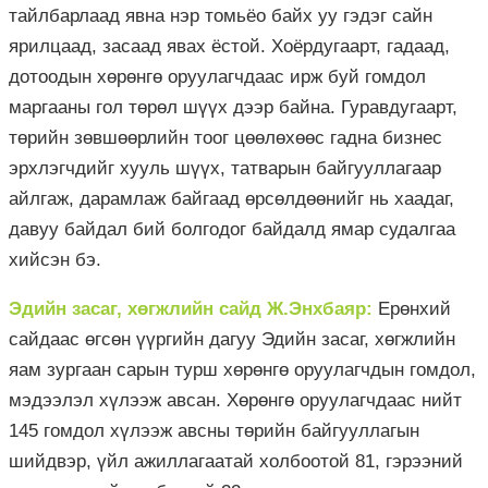
тайлбарлаад явна нэр томьёо байх уу гэдэг сайн
ярилцаад, засаад явах ёстой. Хоёрдугаарт, гадаад,
дотоодын хөрөнгө оруулагчдаас ирж буй гомдол
маргааны гол төрөл шүүх дээр байна. Гуравдугаарт,
төрийн зөвшөөрлийн тоог цөөлөхөөс гадна бизнес
эрхлэгчдийг хууль шүүх, татварын байгууллагаар
айлгаж, дарамлаж байгаад өрсөлдөөнийг нь хаадаг,
давуу байдал бий болгодог байдалд ямар судалгаа
хийсэн бэ.
Эдийн засаг, хөгжлийн сайд Ж.Энхбаяр:
Ерөнхий
сайдаас өгсөн үүргийн дагуу Эдийн засаг, хөгжлийн
яам зургаан сарын турш хөрөнгө оруулагчдын гомдол,
мэдээлэл хүлээж авсан. Хөрөнгө оруулагчдаас нийт
145 гомдол хүлээж авсны төрийн байгууллагын
шийдвэр, үйл ажиллагаатай холбоотой 81, гэрээний