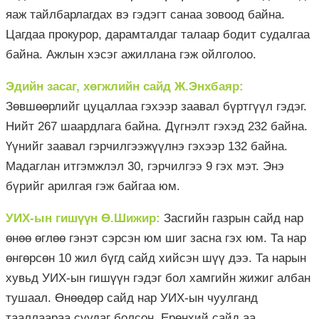
яаж тайлбарлагдах вэ гэдэгт санаа зовоод байна.
Цагдаа прокурор, дарамталдаг талаар бодит судалгаа
байна. Ажлын хэсэг ажиллана гэж ойлголоо.
Эдийн засаг, хөгжлийн сайд Ж.Энхбаяр:
Зөвшөөрлийг цуцаллаа гэхээр заавал бүртгүүл гэдэг.
Нийт 267 шаардлага байна. Дүгнэлт гэхэд 232 байна.
Үүнийг заавал гэрчилгээжүүлнэ гэхээр 132 байна.
Мадаглан итгэмжлэл 30, гэрчилгээ 9 гэх мэт. Энэ
бүрийг арилгая гэж байгаа юм.
УИХ-ын гишүүн Ө.Шижир:
Засгийн газрын сайд нар
өнөө өглөө гэнэт сэрсэн юм шиг засна гэх юм. Та нар
өнгөрсөн 10 жил бүгд сайд хийсэн шүү дээ. Та нарын
хувьд УИХ-ын гишүүн гэдэг бол хамгийн жижиг албан
тушаал. Өнөөдөр сайд нар УИХ-ын чуулганд
тааллаараа суудаг болсон. Ерөнхий сайд аа,