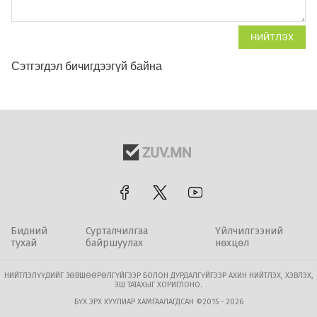
НИЙТЛЭХ
Сэтгэгдэл бичигдээгүй байна
Бидний
Сурталчилгаа
Үйлчилгээний
тухай
байршуулах
нөхцөл
НИЙТЛЭЛҮҮДИЙГ ЗӨВШӨӨРӨЛГҮЙГЭЭР БОЛОН ДУРДАЛГҮЙГЭЭР АХИН НИЙТЛЭХ, ХЭВЛЭХ,
ЭШ ТАТАХЫГ ХОРИГЛОНО.
БҮХ ЭРХ ХУУЛИАР ХАМГААЛАГДСАН ©2015 - 2026