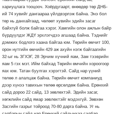
хариуцлага тооцооч. Хоёрдугаарт, өнөөдөр төр ДНБ-
ий 74 хувийг дангаараа үйлдвэрлэж байна. Энэ бол
төр нь данхайгаад, чөлөөт хувийн эдийн засаг
байхгүй болж байгаа хэрэг. Хамгийн олон ажлын байр
бүрдүүлдэг ЖДҮ эрхлэгчдээ агшаад байна. Тэднийг
дэмжих бодлого хаана байгаа юм. Төрийн өмчит 100,
орон нутгийн өмчийн 429 аж ахуйн нэгж байгаагийн
32-ыг нь ЗГХЭГ, 28 Эрчим хүчний яам, Зам тээврийн
яам 5 гэх мэт. Ийм байхад Төрийн өмчийн хороогоор
яах юм. Татан буулгах хэрэгтэй. Сайд нар үүний
төлөө л алалцаж байна. Төрийн өмчит компаниуд
дээр хүнээ тавихын төлөө өрсөлдөж байна. Ерөнхий
сайд дороо 22 сайд, 13 зөвлөхтэй. Эдийн засаг,
хөгжлийн сайд ямар зөвлөхтэйг мэдэхгүй. Зөвхөн
Засгийн газрыг тойроод 70-80 дарга байна. Уг нь
салбарын сайд нар Ерөнхий сайдынхаа салбар