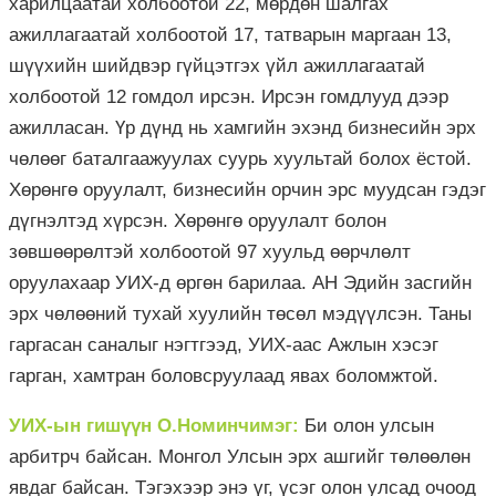
харилцаатай холбоотой 22, мөрдөн шалгах
ажиллагаатай холбоотой 17, татварын маргаан 13,
шүүхийн шийдвэр гүйцэтгэх үйл ажиллагаатай
холбоотой 12 гомдол ирсэн. Ирсэн гомдлууд дээр
ажилласан. Үр дүнд нь хамгийн эхэнд бизнесийн эрх
чөлөөг баталгаажуулах суурь хуультай болох ёстой.
Хөрөнгө оруулалт, бизнесийн орчин эрс муудсан гэдэг
дүгнэлтэд хүрсэн. Хөрөнгө оруулалт болон
зөвшөөрөлтэй холбоотой 97 хуульд өөрчлөлт
оруулахаар УИХ-д өргөн барилаа. АН Эдийн засгийн
эрх чөлөөний тухай хуулийн төсөл мэдүүлсэн. Таны
гаргасан саналыг нэгтгээд, УИХ-аас Ажлын хэсэг
гарган, хамтран боловсруулаад явах боломжтой.
УИХ-ын гишүүн О.Номинчимэг:
Би олон улсын
арбитрч байсан. Монгол Улсын эрх ашгийг төлөөлөн
явдаг байсан. Тэгэхээр энэ үг, үсэг олон улсад очоод