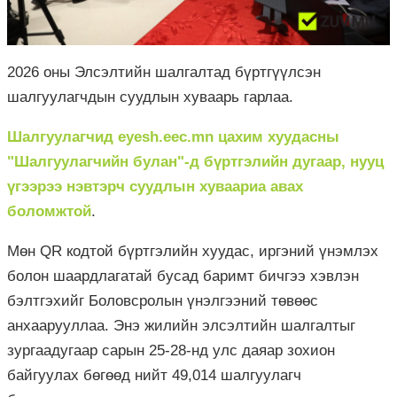
2026 оны Элсэлтийн шалгалтад бүртгүүлсэн
шалгуулагчдын суудлын хуваарь гарлаа.
Шалгуулагчид eyesh.eec.mn цахим хуудасны
"Шалгуулагчийн булан"-д бүртгэлийн дугаар, нууц
үгээрээ нэвтэрч суудлын хуваариа авах
боломжтой
.
Мөн QR кодтой бүртгэлийн хуудас, иргэний үнэмлэх
болон шаардлагатай бусад баримт бичгээ хэвлэн
бэлтгэхийг Боловсролын үнэлгээний төвөөс
анхаарууллаа. Энэ жилийн элсэлтийн шалгалтыг
зургаадугаар сарын 25-28-нд улс даяар зохион
байгуулах бөгөөд нийт 49,014 шалгуулагч