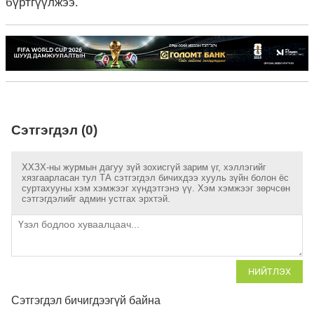
бүртгүүлжээ.
Сэтгэгдэл (0)
ХХЗХ-ны журмын дагуу зүй зохисгүй зарим үг, хэллэгийг
хязгаарласан тул ТА сэтгэгдэл бичихдээ хууль зүйн болон ёс
суртахууны хэм хэмжээг хүндэтгэнэ үү. Хэм хэмжээг зөрчсөн
сэтгэгдэлийг админ устгах эрхтэй.
НИЙТЛЭХ
Сэтгэгдэл бичигдээгүй байна