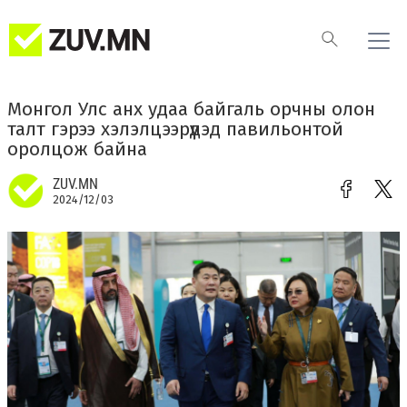
Монгол Улс анх удаа байгаль орчны олон
талт гэрээ хэлэлцээрүүдэд павильонтой
оролцож байна
ZUV.MN
2024/12/03