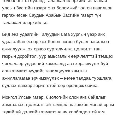
төлөөлөгч Та бүхэнд талархал илэрхийлье. Манай
улсын Засгийн газарт энэ боломжийг олгон павильон
гаргаж өгсөн Саудын Арабын Засгийн газарт гүн
талархал илэрхийлье.
Бид энэ удаагийн Талуудын бага хурлын үеэр анх
удаа албан ёсоор хөх болон ногоон бүсэд павильон
ажиллуулж, эх орноо сурталчилж, цөлжилт, ган,
газрын доройтол, уур амьсгалын өөрчлөлттэй тэмцэх
чиглэлээр үндэсний хэмжээнд авч хэрэгжүүлж буй
арга хэмжээнүүдийг танилцуулж хамтын
ажиллагаагаа эрчимжүүлэх – нөгөө талдаа туршлага
судлах давхар зорилготойгоор оролцож байна.
Монгол Улсын газар, биологийн олон янз байдлыг
хамгаалах, цөлжилттэй тэмцэх нь зөвхөн манай орны
төдийгүй дэлхийн хэмжээнд ач холбогдолтой юм.