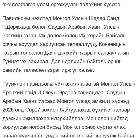
ажиллагаагаа улам өргөжүүлэн тэлэхийг хүслээ.
Павильоны нээлтэд Монгол Улсын Шадар Сайд
Т.Доржханд болон Саудын Арабын Хаант Улсын
Засгийн газар, Их долоо болон Их хорийн Байгаль
орчны асуудал хариуцсан төлөөллүүд, Конвенцын
газрын төлөөлөн Даян дэлхийн газрын санаачлагын
Гүйцэтгэх захирал, Даян дэлхийн байгаль орчны
сангийн төлөөлөл зэрэг ирж үг хэлэв.
Түүнчлэн павильоны үйл ажиллагаатай Монгол Улсын
Ерөнхий сайд Л.Оюун-Эрдэнэ танилцлаа. Саудын
Арабын Хаант Улсаас Монгол улсад амжилт хүсээд,
2026 онд Сор17 зохион байгуулахад бүхий л талаар
дэмжин ажиллахаа илэрхийллээ. Мөн олон нийтэд
зориулсан ногоон бүсэд Монгол орноо сурталчлах,
аялал жуулчлал, үндэсний онцлогийг харуулж байгаа