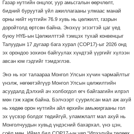
Газар нутгийн онцлог, уур амьсгалын өөрчлөлт,
бидний буруутай үйл ажиллагааны улмаас манай
орны нийт нутгийн 76.9 хувь нь цөлжилт, газрын
доройтолд өртсөн байна. Энэхүү эгзэгтэй цаг үед
буюу НҮБ-ын Цөлжилттэй тэмцэх тухай конвенцыг
Талуудын 17 дугаар бага хурал (COP17)-ыг 2026 онд
эх орондоо зохион байгуулах хүндтэй үүргийг хүлээн
авсан юм гэдгийг тэмдэглэв.
Энэ нь нэг талаараа Монгол Улсын хүчин чармайлтыг
үнэлж, нөгөөтэйгүүр Монгол Улсын цөлжилтийн
асуудалд Дэлхий ач холбогдол өгч байгаагийн илрэл
мөн гэж харж байна. Бэлчээрт суурилсан мал аж ахуй
нь хөдөө орон нутгийн айл өрхийн амьжиргааны гол
эх үүсвэр болдог төдийгүй, уламжлалт мал ахуй нь
Монголчуудын хувьд үндэсний бахархал, үнэ цэн,
соёл мөн. Иймд бид COP17-ын үер “Ирээдүйн төлөөх