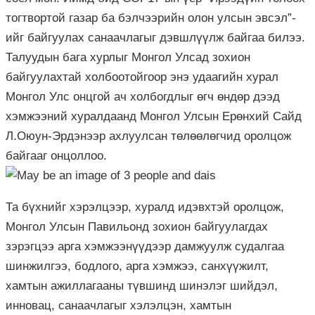
тогтвортой газар ба бэлчээрийн олон улсын эвсэл”-
ийг байгуулах санаачлагыг дэвшлүүлж байгаа билээ.
Талуудын бага хурлыг Монгол Улсад зохион
байгуулахтай холбоотойгоор энэ удаагийн хурал
Монгол Улс онцгой ач холбогдлыг өгч өндөр дээд
хэмжээний хуралдаанд Монгол Улсын Ерөнхий Сайд
Л.Оюун-Эрдэнээр ахлуулсан төлөөлөгчид оролцож
байгааг онцоллоо.
Та бүхнийг хэрэлцээр, хуралд идэвхтэй оролцож,
Монгол Улсын Павильонд зохион байгуулагдах
зэрэгцээ арга хэмжээнүүдээр дамжуулж судалгаа
шинжилгээ, бодлого, арга хэмжээ, санхүүжилт,
хамтын ажиллагааны түвшинд шинэлэг шийдэл,
инновац, санаачлагыг хэлэлцэн, хамтын