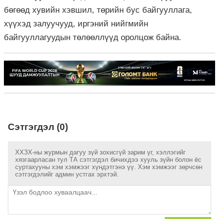
бөгөөд хувийн хэвшил, төрийн бус байгууллага,
хүүхэд залуучууд, иргэний нийгмийн
байгууллагуудын төлөөллүүд оролцож байна.
Сэтгэгдэл (0)
ХХЗХ-ны журмын дагуу зүй зохисгүй зарим үг, хэллэгийг
хязгаарласан тул ТА сэтгэгдэл бичихдээ хууль зүйн болон ёс
суртахууны хэм хэмжээг хүндэтгэнэ үү. Хэм хэмжээг зөрчсөн
сэтгэгдэлийг админ устгах эрхтэй.