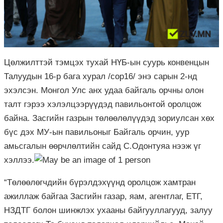
Цөлжилттэй тэмцэх тухай НҮБ-ын суурь конвенцын
Талуудын 16-р бага хурал /сор16/ энэ сарын 2-нд
эхэлсэн. Монгол Улс анх удаа байгаль орчны олон
талт гэрээ хэлэлцээрүүдэд павильонтой оролцож
байна. Засгийн газрын төлөөлөлүүдэд зориулсан хөх
бүс дэх МУ-ын павильоныг Байгаль орчин, уур
амьсгалын өөрчлөлтийн сайд С.Одонтуяа нээж үг
хэллээ.
“Төлөөлөгчдийн бүрэлдэхүүнд оролцож хамтран
ажиллаж байгаа Засгийн газар, яам, агентлаг, ЕТГ,
НЗДТГ болон шинжлэх ухааны байгууллагууд, залуу