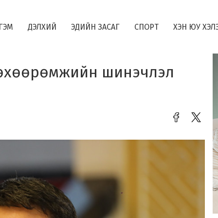
ГЭМ
ДЭЛХИЙ
ЭДИЙН ЗАСАГ
СПОРТ
ХЭН ЮУ ХЭЛ
төхөөрөмжийн шинэчлэл