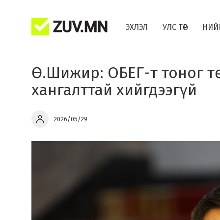
ЭХЛЭЛ
УЛС ТӨР
НИЙ
Ө.Шижир: ОБЕГ-т тоног 
хангалттай хийгдээгүй
2026/05/29