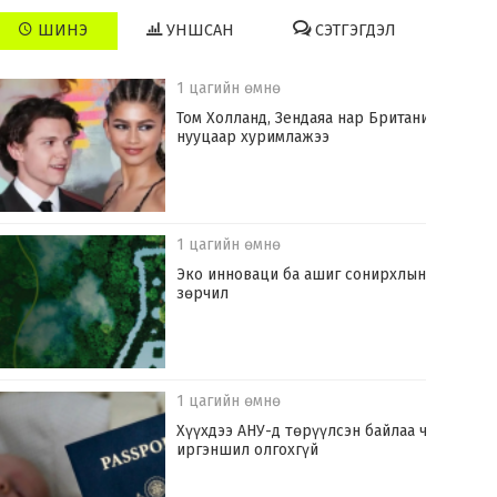
ШИНЭ
УНШСАН
СЭТГЭГДЭЛ
1 цагийн өмнө
Том Холланд, Зендаяа нар Британид
нууцаар хуримлажээ
1 цагийн өмнө
Эко инноваци ба ашиг сонирхлын
зөрчил
1 цагийн өмнө
Хүүхдээ АНУ-д төрүүлсэн байлаа ч
иргэншил олгохгүй