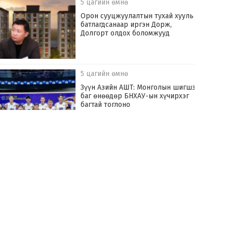
5 цагийн өмнө
Орон сууцжуулалтын тухай хууль
батлагдсанаар иргэн Дорж,
Долгорт олдох боломжууд
5 цагийн өмнө
Зүүн Азийн АШТ: Монголын шигшээ
баг өнөөдөр БНХАУ-ын хүчирхэг
багтай тоглоно
7 цагийн өмнө
Хилчин байлдагч галын аюулаас нэг
өрх айлыг урьдчилан сэргийлж,
аварчээ
7 цагийн өмнө