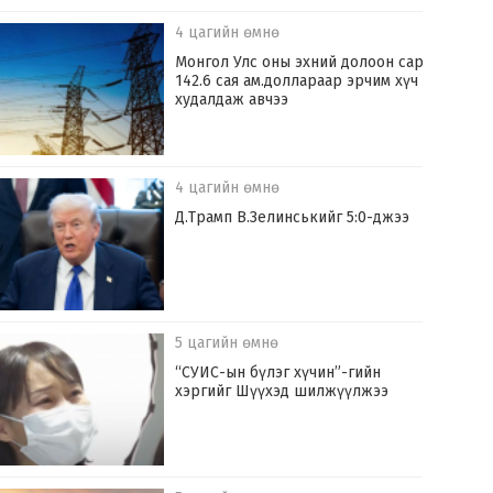
4 цагийн өмнө
Монгол Улс оны эхний долоон сард
142.6 сая ам.доллараар эрчим хүч
худалдаж авчээ
4 цагийн өмнө
Д.Трамп В.Зелинськийг 5:0-джээ
5 цагийн өмнө
“СУИС-ын бүлэг хүчин”-гийн
хэргийг Шүүхэд шилжүүлжээ