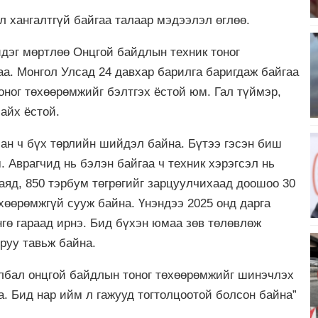
хангалтгүй байгаа талаар мэдээлэл өглөө.
йдэг мөртлөө Онцгой байдлын техник тоног
а. Монгол Улсад 24 давхар барилга баригдаж байгаа
оног төхөөрөмжийг бэлтгэх ёстой юм. Гал түймэр,
айх ёстой.
сан ч бүх төрлийн шийдэл байна. Бүтээ гэсэн биш
 Аврагчид нь бэлэн байгаа ч техник хэрэгсэл нь
аяд, 850 тэрбум төгрөгийг зарцуулчихаад доошоо 30
өхөөрөмжгүй сууж байна. Үнэндээ 2025 онд дарга
нгө гараад ирнэ. Бид бүхэн юмаа зөв төлөвлөж
руу тавьж байна.
улбал онцгой байдлын тоног төхөөрөмжийг шинэчлэх
. Бид нар ийм л гажууд тогтолцоотой болсон байна”