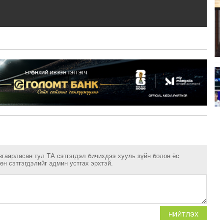
згаарласан тул ТА сэтгэгдэл бичихдээ хууль зүйн болон ёс
н сэтгэгдэлийг админ устгах эрхтэй.
НИЙТЛЭХ