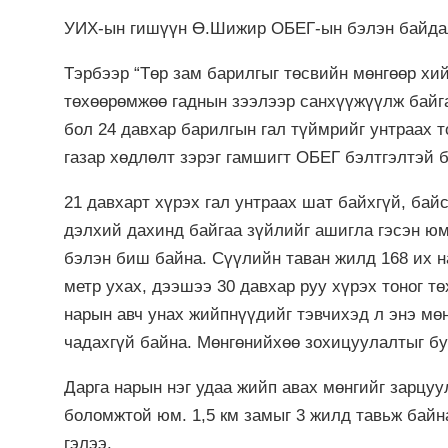
УИХ-ын гишүүн Ө.Шижир ОБЕГ-ын бэлэн байдал 
Тэрбээр “Төр зам барилгыг төсвийн мөнгөөр хи
төхөөрөмжөө гаднын зээлээр санхүүжүүлж байга
бол 24 давхар барилгын гал түймрийг унтраах т
газар хөдлөлт зэрэг гамшигт ОБЕГ бэлтгэлтэй б
21 давхарт хүрэх гал унтраах шат байхгүй, бай
дэлхий дахинд байгаа зүйлийг ашигла гэсэн юм.
бэлэн биш байна. Сүүлийн таван жилд 168 их н
метр ухах, дээшээ 30 давхар руу хүрэх тоног т
нарын авч унах жийпнүүдийг тэвчихэд л энэ мө
чадахгүй байна. Мөнгөнийхөө зохицуулалтыг бу
Дарга нарын нэг удаа жийп авах мөнгийг зарцу
боломжтой юм. 1,5 км замыг 3 жилд тавьж байна
гэлээ.