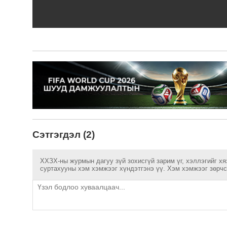
Сэтгэгдэл (2)
ХХЗХ-ны журмын дагуу зүй зохисгүй зарим үг, хэллэгийг хя
суртахууны хэм хэмжээг хүндэтгэнэ үү. Хэм хэмжээг зөрчсө