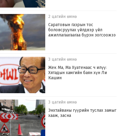
2 цагийн өмнө
Саратовын газрын тос
боловсруулах үйлдвэр үйл
ажиллагаагаагаа бүрэн зогсоожээ
3 цагийн өмнө
Жек Ма, Ма Хуатенаас ч илүү:
Хятадын хамгийн баян хүн Ли
Кашин
3 цагийн өмнө
Энхтайваны гүүрийн туслах замыг
хааж, засна