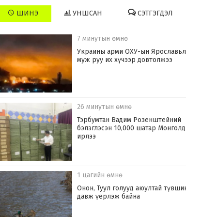
ШИНЭ
УНШСАН
СЭТГЭГДЭЛ
7 минутын өмнө
Украины арми ОХУ-ын Ярославьл
муж руу их хүчээр довтолжээ
26 минутын өмнө
Тэрбумтан Вадим Розенштейний
бэлэглэсэн 10,000 шатар Монголд
ирлээ
1 цагийн өмнө
Онон, Туул голууд аюултай түвшинг
давж үерлэж байна