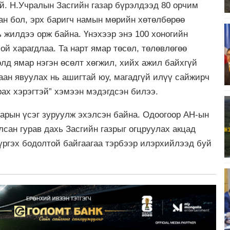
ой. Н.Учралын Засгийн газар бүрэлдээд 80 орчим
сан бол, эрх баригч намын мөрийн хөтөлбөрөө
 жилдээ орж байна. Үнэхээр энэ 100 хоногийн
ой харагдлаа. Та нарт ямар төсөл, төлөвлөгөө
лд ямар нэгэн өсөлт хөгжил, хийх ажил байхгүй
даан явуулах нь ашигтай юу, магадгүй илүү сайжирч
рах хэрэгтэй” хэмээн мэдэгдсэн билээ.
гарын үсэг зуруулж эхэлсэн байна. Одоогоор АН-ын
сан гурав дахь Засгийн газрыг огцруулах акцад
хүргэх бодолтой байгаагаа тэрбээр илэрхийлээд буй