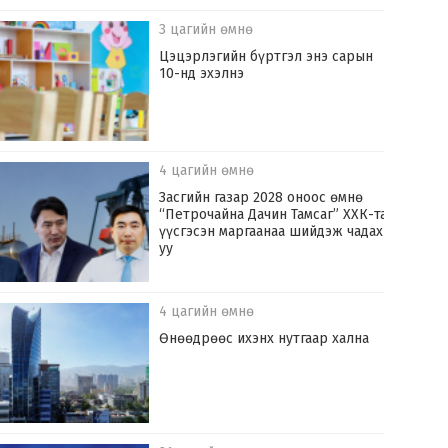
3 цагийн өмнө
Цэцэрлэгийн бүртгэл энэ сарын
10-нд эхэлнэ
4 цагийн өмнө
Засгийн газар 2028 оноос өмнө
“Петрочайна Дачин Тамсаг” ХХК-тай
үүсгэсэн маргаанаа шийдэж чадах
уу
4 цагийн өмнө
Өнөөдрөөс ихэнх нутгаар хална