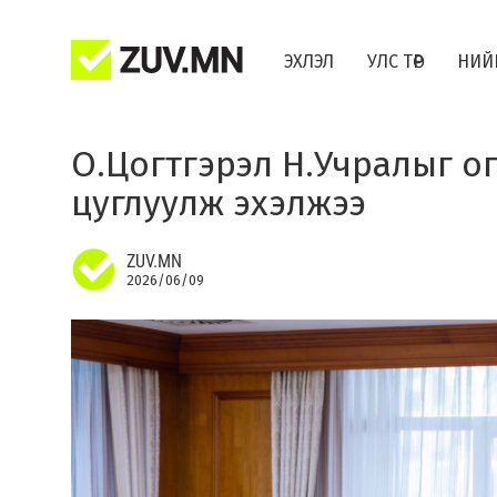
ЭХЛЭЛ
УЛС ТӨР
НИЙ
О.Цогтгэрэл Н.Учралыг о
цуглуулж эхэлжээ
ZUV.MN
2026/06/09