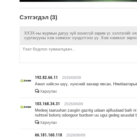
Сэтгэгдэл (3)
ХХЗХ-ны журмын дагуу зүй зохисгүй зарим үг, хэллэгийг хя
суртахууны хэм хэмжээг хүндэтгэнэ үү. Хэм хэмжээг зөрчсө
192.82.66.11
2026/06/09
Ажил хийсэн шүү, хүнсний захаар явсан, Нямбаатарыг
Хариулах
103.168.34.31
2026/06/09
Medeej taaruuhan zasgiin gazriig udaan ajilluulaad baih n
nuhtsel bolomj odoogoor burdsen uu ugui gedeg asuudal b
Хариулах
66.181.160.118
2026/06/09