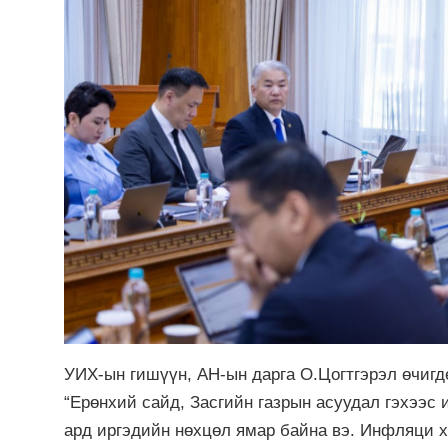
УИХ-ын гишүүн, АН-ын дарга О.Цогтгэрэл өчиг
“Ерөнхий сайд, Засгийн газрын асуудал гэхээс 
ард иргэдийн нөхцөл ямар байна вэ. Инфляци х