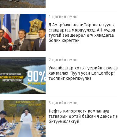
1 цагийн өмнө
Д.Амарбаясгалан: Төр шатахууны
стандартаа мөрдүүлээд АН-үүдэд
тусгай зөвшөөрөл өгч хянадагаа
болих хэрэгтэй
2 цагийн өмнө
Улаанбаатар хотыг үерийн аюулаас
хамгаалах “Туул усан цогцолбор”
төслийг хэрэгжүүлнэ
3 цагийн өмнө
Нефть импортлогч компаниуд
татварын өртэй байсан ч дансыг нь
битүүмжлэхгүй