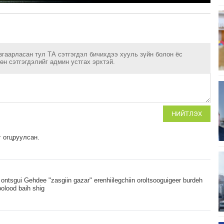
згаарласан тул ТА сэтгэгдэл бичихдээ хууль зүйн болон ёс
н сэтгэгдэлийг админ устгах эрхтэй.
НИЙТЛЭХ
 огцруулсан.
i ontsgui Gehdee "zasgiin gazar" erenhiilegchiin oroltsooguigeer burdeh
olood baih shig