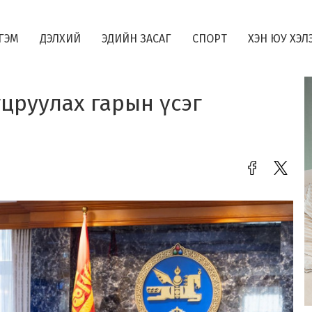
ГЭМ
ДЭЛХИЙ
ЭДИЙН ЗАСАГ
СПОРТ
ХЭН ЮУ ХЭЛ
гцруулах гарын үсэг