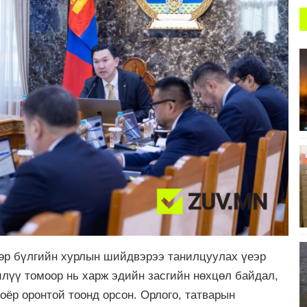
дөр бүлгийн хурлын шийдвэрээ танилцуулах үеэр
илүү томоор нь харж эдийн засгийн нөхцөл байдал,
оёр оронтой тоонд орсон. Орлого, татварын