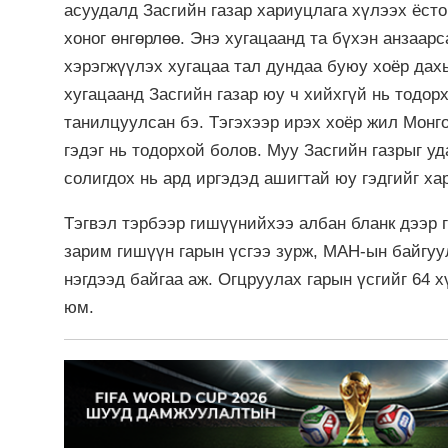
асуудалд Засгийн газар хариуцлага хүлээх ёст
хоног өнгөрлөө. Энэ хугацаанд та бүхэн анзаар
хэрэгжүүлэх хугацаа тал дундаа буюу хоёр дахь
хугацаанд Засгийн газар юу ч хийхгүй нь тодорх
танилцуулсан бэ. Тэгэхээр ирэх хоёр жил Монго
гэдэг нь тодорхой болов. Муу Засгийн газрыг у
солигдох нь ард иргэдэд ашигтай юу гэдгийг ха
Тэгвэл тэрбээр гишүүнийхээ албан бланк дээр 
зарим гишүүн гарын үсгээ зурж, МАН-ын байгуул
нэгдээд байгаа аж. Огцруулах гарын үсгийг 64 
юм.