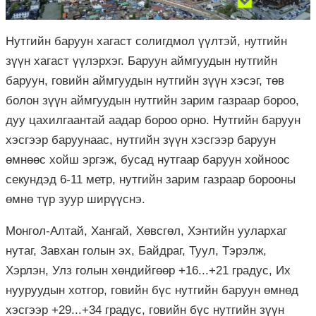
Нутгийн баруун хагаст солигдмол үүлтэй, нутгийн
зүүн хагаст үүлэрхэг. Баруун аймгуудын нутгийн
баруун, говийн аймгуудын нутгийн зүүн хэсэг, төв
болон зүүн аймгуудын нутгийн зарим газраар бороо,
дуу цахилгаантай аадар бороо орно. Нутгийн баруун
хэсгээр баруунаас, нутгийн зүүн хэсгээр баруун
өмнөөс хойш эргэж, бусад нутгаар баруун хойноос
секундэд 6-11 метр, нутгийн зарим газраар борооны
өмнө түр зуур ширүүснэ.
Монгол-Алтай, Хангай, Хөвсгөл, Хэнтийн уулархаг
нутаг, Завхан голын эх, Байдраг, Туул, Тэрэлж,
Хэрлэн, Улз голын хөндийгөөр +16...+21 градус, Их
нууруудын хотгор, говийн бүс нутгийн баруун өмнөд
хэсгээр +29...+34 градус, говийн бүс нутгийн зүүн