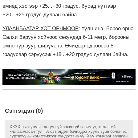
өмнөд хэсгээр +25...+30 градус, бусад нутгаар
+20...+25 градус дулаан байна.
УЛААНБААТАР ХОТ ОРЧМООР
: Үүлшинэ. Бороо орно.
Салхи баруун хойноос секундэд 6-11 метр, борооны
өмнө түр зуур ширүүснэ. Өчигдөр өдрөөсөө 8
градусаар сэрүүсэж +18...+20 градус дулаан байна.
Сэтгэгдэл (0)
ХХЗХ-ны журмын дагуу зүй зохисгүй зарим үг, хэллэгийг
хязгаарласан тул ТА сэтгэгдэл бичихдээ хууль зүйн болон ёс
суртахууны хэм хэмжээг хүндэтгэнэ үү. Хэм хэмжээг зөрчсөн