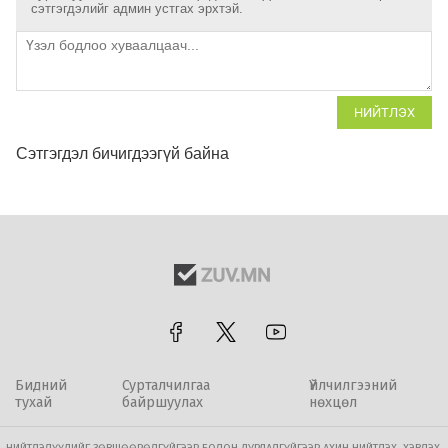
сэтгэгдэлийг админ устгах эрхтэй.
НИЙТЛЭХ
Сэтгэгдэл бичигдээгүй байна
Бидний
Сурталчилгаа
Үйлчилгээний
тухай
байршуулах
нөхцөл