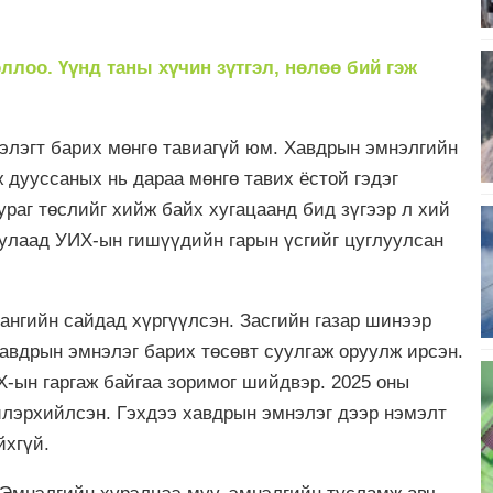
ллоо. Үүнд таны хүчин зүтгэл, нөлөө бий гэж
нэлэгт барих мөнгө тавиагүй юм. Хавдрын эмнэлгийн
ж дууссаных нь дараа мөнгө тавих ёстой гэдэг
зураг төслийг хийж байх хугацаанд бид зүгээр л хий
гуулаад УИХ-ын гишүүдийн гарын үсгийг цуглуулсан
ангийн сайдад хүргүүлсэн. Засгийн газар шинээр
хавдрын эмнэлэг барих төсөвт суулгаж оруулж ирсэн.
-ын гаргаж байгаа зоримог шийдвэр. 2025 оны
 илэрхийлсэн. Гэхдээ хавдрын эмнэлэг дээр нэмэлт
йхгүй.