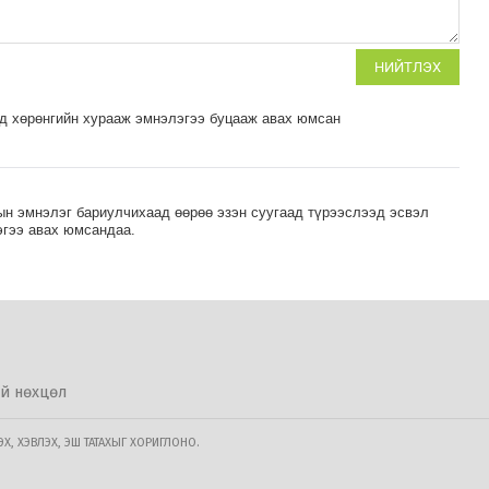
НИЙТЛЭХ
од хөрөнгийн хурааж эмнэлэгээ буцааж авах юмсан
ын эмнэлэг бариулчихаад өөрөө эзэн суугаад түрээслээд эсвэл
эгээ авах юмсандаа.
й нөхцөл
, ХЭВЛЭХ, ЭШ ТАТАХЫГ ХОРИГЛОНО.