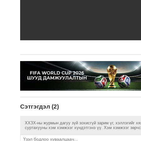
Сэтгэгдэл (2)
ХХЗХ-ны журмын дагуу зүй зохисгүй зарим үг, хэллэгийг хя
суртахууны хэм хэмжээг хүндэтгэнэ үү. Хэм хэмжээг зөрчсө