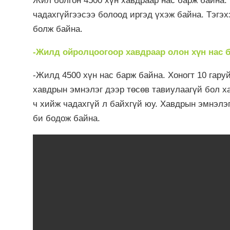
Жил болгон 4500 хүн хавдраар нас барж байна.
чадахгүйгээсээ болоод иргэд үхэж байна. Тэгэх
болж байна.
-Жилд ойролцоогоор хавдраар олон хүн нас б
-Жилд 4500 хүн нас барж байна. Хоногт 10 гару
хавдрын эмнэлэг дээр төсөв тавиулаагүй бол ха
ч хийж чадахгүй л байхгүй юу. Хавдрын эмнэлэг
би бодож байна.