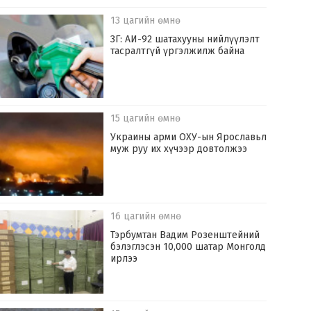
13 цагийн өмнө
ЗГ: АИ-92 шатахууны нийлүүлэлт
тасралтгүй үргэлжилж байна
15 цагийн өмнө
Украины арми ОХУ-ын Ярославьл
муж руу их хүчээр довтолжээ
16 цагийн өмнө
Тэрбумтан Вадим Розенштейний
бэлэглэсэн 10,000 шатар Монголд
ирлээ