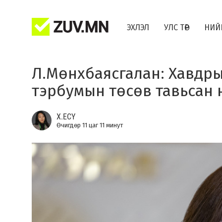
ЭХЛЭЛ
УЛС ТӨР
НИЙ
Л.Мөнхбаясгалан: Хавдры
тэрбумын төсөв тавьсан 
Х.ЕСҮ
Өчигдөр 11 цаг 11 минут