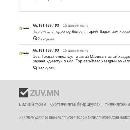
66.181.189.193
15 цагийн өмнө
Тэр эмнэлэг одоо юу болсон. Тэрийг барьж авж хори
Хариулах
66.181.189.193
15 цагийн өмнө
Зөв. Гэхдээ өмнөх шулга авгай М.Билэгт авгай хавдр
зараад идчихгүй л бол. Тэр авгайгаас хавдрын эмнэл
Хариулах
Бидний тухай
Сурталчилгаа байршуулах
Үйлчилгээни
НИЙТЛЭЛҮҮДИЙГ ЗӨВШӨӨРӨЛГҮЙГЭЭР БОЛОН ДУРДАЛГҮЙГЭЭР АХИН НИЙТЛЭХ