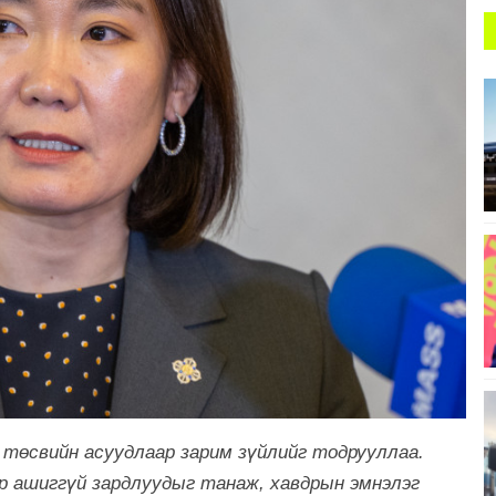
төсвийн асуудлаар зарим зүйлийг тодрууллаа.
үр ашиггүй зардлуудыг танаж, хавдрын эмнэлэг