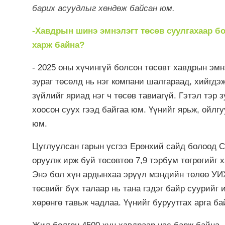
барих асуудлыг хөндөж байсан юм.
-Хавдрын шинэ эмнэлэгт төсөв суулгахаар бо
харж байна?
- 2025 оны хүчингүй болсон төсөвт хавдрын эм
зураг төсөлд нь нэг компани шалгараад, хийгдэ
зүйлийг яриад нэг ч төсөв тавиагүй. Гэтэл тэр 
хоосон суух гээд байгаа юм. Үүнийг ярьж, ойл
юм.
Цуглуулсан гарын үсгээ Ерөнхий сайд болоод С
оруулж ирж буй төсөвтөө 7,9 тэрбум төгрөгийг 
Энэ бол хүн ардынхаа эрүүл мэндийн төлөө УИХ
төсвийг бүх талаар нь тана гэдэг байр суурийг
хөрөнгө тавьж чадлаа. Үүнийг буруутгах арга ба