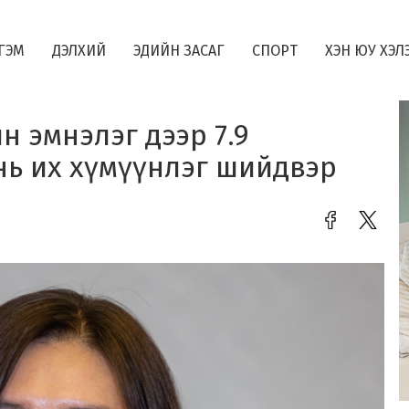
ГЭМ
ДЭЛХИЙ
ЭДИЙН ЗАСАГ
СПОРТ
ХЭН ЮУ ХЭЛ
н эмнэлэг дээр 7.9
нь их хүмүүнлэг шийдвэр