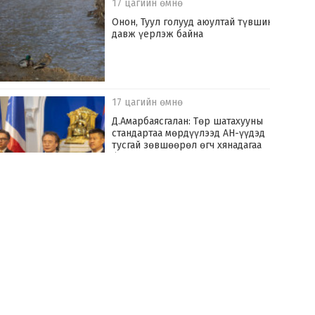
17 цагийн өмнө
Онон, Туул голууд аюултай түвшинг
давж үерлэж байна
17 цагийн өмнө
Д.Амарбаясгалан: Төр шатахууны
стандартаа мөрдүүлээд АН-үүдэд
тусгай зөвшөөрөл өгч хянадагаа
болих хэрэгтэй
18 цагийн өмнө
Улаанбаатар хотыг үерийн аюулаас
хамгаалах “Туул усан цогцолбор”
төслийг хэрэгжүүлнэ
18 цагийн өмнө