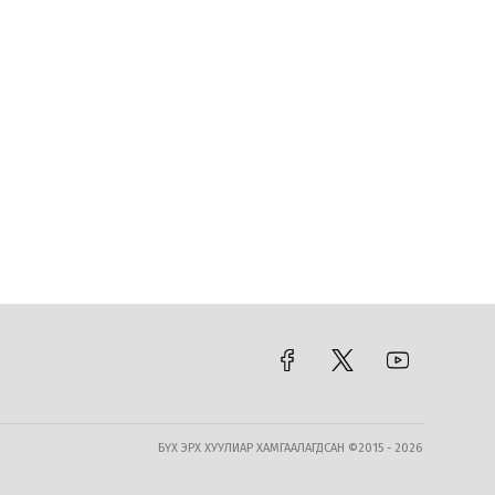
Нефть импортлогч компаниуд
татварын өртэй байсан ч дансыг нь
битүүмжлэхгүй
19 цагийн өмнө
Цэцэрлэгийн бүртгэл энэ сарын
10-нд эхэлнэ
19 цагийн өмнө
Засгийн газар 2028 оноос өмнө
“Петрочайна Дачин Тамсаг” ХХК-тай
үүсгэсэн маргаанаа шийдэж чадах
уу
20 цагийн өмнө
БҮХ ЭРХ ХУУЛИАР ХАМГААЛАГДСАН ©2015 - 2026
Өнөөдрөөс ихэнх нутгаар хална