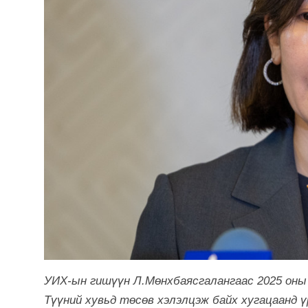
УИХ-ын гишүүн Л.Мөнхбаясгалангаас 2025 оны 
Түүний хувьд төсөв хэлэлцэж байх хугацаанд 