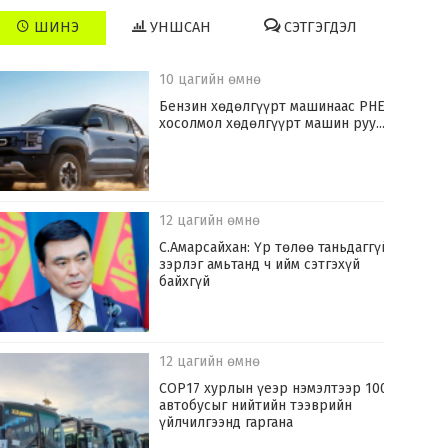
ШИНЭ
УНШСАН
СЭТГЭГДЭЛ
10 цагийн өмнө
​Бензин хөдөлгүүрт машинаас PHEV
хосолмол хөдөлгүүрт машин руу...
12 цагийн өмнө
С.Амарсайхан: Үр төлөө таньдаггүй
зэрлэг амьтанд ч ийм сэтгэхүй
байхгүй
12 цагийн өмнө
COP17 хурлын үеэр нэмэлтээр 100
автобусыг нийтийн тээврийн
үйлчилгээнд гаргана