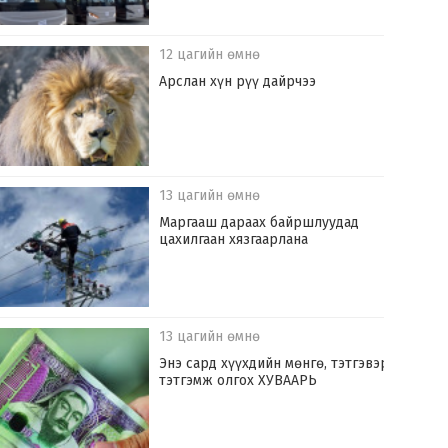
12 цагийн өмнө
Арслан хүн рүү дайрчээ
13 цагийн өмнө
Маргааш дараах байршлуудад
цахилгаан хязгаарлана
13 цагийн өмнө
Энэ сард хүүхдийн мөнгө, тэтгэвэр,
тэтгэмж олгох ХУВААРЬ