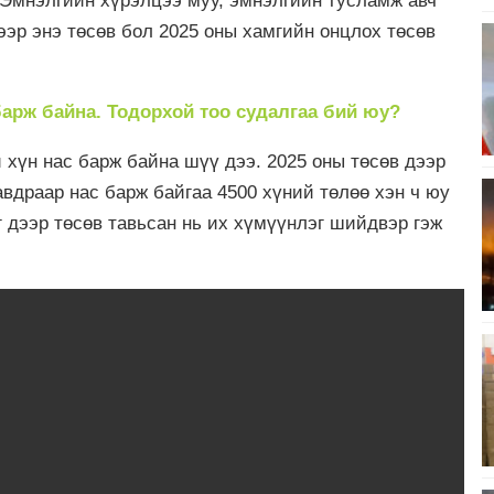
 Эмнэлгийн хүрэлцээ муу, эмнэлгийн тусламж авч
ээр энэ төсөв бол 2025 оны хамгийн онцлох төсөв
арж байна. Тодорхой тоо судалгаа бий юу?
й хүн нас барж байна шүү дээ. 2025 оны төсөв дээр
вдраар нас барж байгаа 4500 хүний төлөө хэн ч юу
 дээр төсөв тавьсан нь их хүмүүнлэг шийдвэр гэж