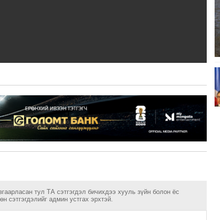
згаарласан тул ТА сэтгэгдэл бичихдээ хууль зүйн болон ёс
н сэтгэгдэлийг админ устгах эрхтэй.