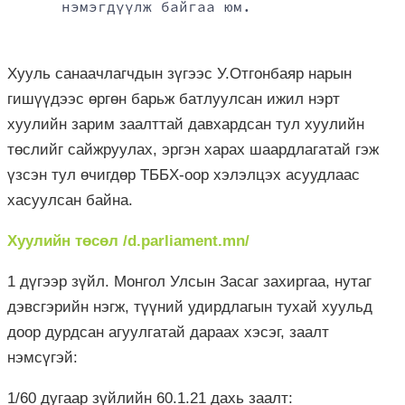
нэмэгдүүлж байгаа юм.
Хууль санаачлагчдын зүгээс У.Отгонбаяр нарын
гишүүдээс өргөн барьж батлуулсан ижил нэрт
хуулийн зарим заалттай давхардсан тул хуулийн
төслийг сайжруулах, эргэн харах шаардлагатай гэж
үзсэн тул өчигдөр ТББХ-оор хэлэлцэх асуудлаас
хасуулсан байна.
Хуулийн төсөл /d.parliament.mn/
1 дүгээр зүйл. Монгол Улсын Засаг захиргаа, нутаг
дэвсгэрийн нэгж, түүний удирдлагын тухай хуульд
доор дурдсан агуулгатай дараах хэсэг, заалт
нэмсүгэй:
1/60 дугаар зүйлийн 60.1.21 дахь заалт: