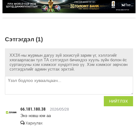
Сэтгэгдэл (1)
ХХЗХ-ны журмын дагуу зүй зохисгүй зарим үг, хэллэгийг
хязгаарласан тул ТА сэтгэгдэл бичихдээ хууль зүйн болон ёс
суртахууны хэм хэмжээг хүндэтгэнэ үү. Хэм хэмжээг зөрчсөн
сэтгэгдэлийг админ устгах эрхтэй.
НИЙТЛЭХ
66.181.180.38
2026/05/28
Энэ новш юм аа
Хариулах