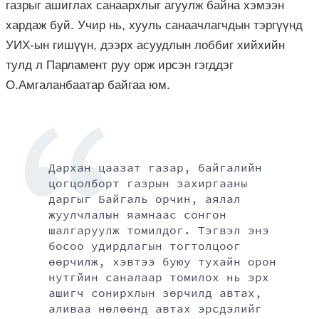
газрыг ашиглах санаархлыг агуулж байна хэмээн
хардаж буй. Учир нь, хууль санаачлагчдын тэргүүнд
УИХ-ын гишүүн, дээрх асуудлын лоббиг хийхийн
тулд л Парламент руу орж ирсэн гэгддэг
О.Амгаланбаатар байгаа юм.
Дархан цаазат газар, байгалийн
цогцолборт газрын захиргааны
даргыг Байгаль орчин, аялал
жуулчлалын яамнаас сонгон
шалгаруулж томилдог. Тэгвэл энэ
босоо удирдлагын тогтолцоог
өөрчилж, хэвтээ буюу тухайн орон
нутгйин саналаар томилох нь эрх
ашигч сонирхлын зөрчилд автах,
аливаа нөлөөнд автах эрсдэлийг