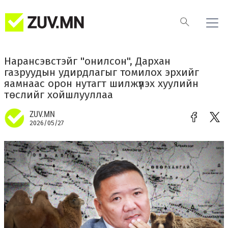
Нарансэвстэйг "онилсон", Дархан
газруудын удирдлагыг томилох эрхийг
яамнаас орон нутагт шилжүүлэх хуулийн
төслийг хойшлууллаа
ZUV.MN
2026/05/27