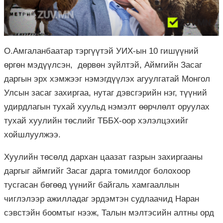
О.Амгаланбаатар тэргүүтэй УИХ-ын 10 гишүүний
өргөн мэдүүлсэн, дөрвөн зүйлтэй, Аймгийн Засаг
даргын эрх хэмжээг нэмэгдүүлэх агуулгатай Монгол
Улсын засаг захиргаа, нутаг дэвсгэрийн нэг, түүний
удирдлагын тухай хуульд нэмэлт өөрчлөлт оруулах
тухай хуулийн төслийг ТББХ-оор хэлэлцэхийг
хойшлуулжээ.
Хуулийн төсөлд дархан цаазат газрын захиргааны
даргыг аймгийг Засаг дарга томилдог болохоор
тусгасан бөгөөд үүнийг байгаль хамгааллын
чиглэлээр ажилладаг эрдэмтэн судлаачид Наран
сэвстэйн боомтыг нээж, Талын мэлтэсийн алтны орд