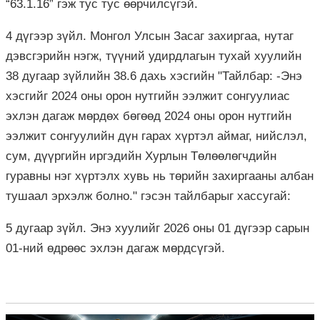
“63.1.16” гэж тус тус өөрчилсүгэй.
4 дүгээр зүйл. Монгол Улсын Засаг захиргаа, нутаг
дэвсгэрийн нэгж, түүний удирдлагын тухай хуулийн
38 дугаар зүйлийн 38.6 дахь хэсгийн "Тайлбар: -Энэ
хэсгийг 2024 оны орон нутгийн ээлжит сонгуулиас
эхлэн дагаж мөрдөх бөгөөд 2024 оны орон нутгийн
ээлжит сонгуулийн дүн гарах хүртэл аймаг, нийслэл,
сум, дүүргийн иргэдийн Хурлын Төлөөлөгчдийн
гуравны нэг хүртэлх хувь нь төрийн захиргааны албан
тушаал эрхэлж болно." гэсэн тайлбарыг хассугай:
5 дугаар зүйл. Энэ хуулийг 2026 оны 01 дүгээр сарын
01-ний өдрөөс эхлэн дагаж мөрдсүгэй.