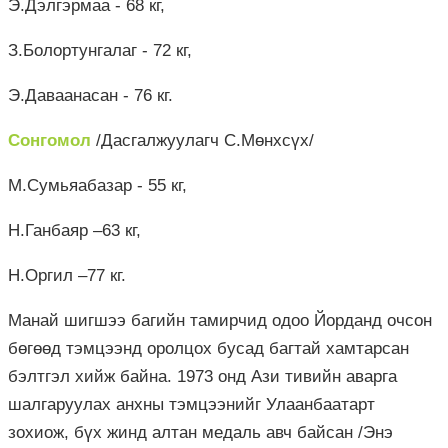
Э.Дэлгэрмаа - 68 кг,
З.Болортунгалаг - 72 кг,
Э.Даваанасан - 76 кг.
Сонгомол
/Дасгалжуулагч С.Мөнхсүх/
М.Сумьяабазар - 55 кг,
Н.Ганбаяр –63 кг,
Н.Оргил –77 кг.
Манай шигшээ багийн тамирчид одоо Йорданд очсон
бөгөөд тэмцээнд оролцох бусад багтай хамтарсан
бэлтгэл хийж байна. 1973 онд Ази тивийн аварга
шалгаруулах анхны тэмцээнийг Улаанбаатарт
зохиож, бүх жинд алтан медаль авч байсан /Энэ