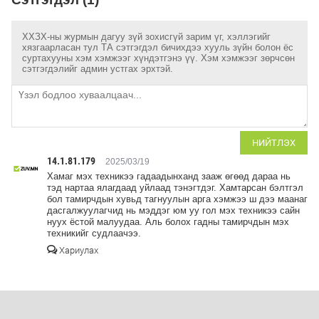
ХХЗХ-ны журмын дагуу зүй зохисгүй зарим үг, хэллэгийг
хязгаарласан тул ТА сэтгэгдэл бичихдээ хууль зүйн болон ёс
суртахууны хэм хэмжээг хүндэтгэнэ үү. Хэм хэмжээг зөрчсөн
сэтгэгдэлийг админ устгах эрхтэй.
НИЙТЛЭХ
14.1.81.179
2025/03/19
Хамаг мэх техникээ гадаадынханд зааж өгөөд дараа нь
тэд нартаа ялагдаад уйлаад тэнэгтдэг. Хамтарсан бэлтгэл
бол тамирчдын хувьд тагнуулын арга хэмжээ ш дээ маанаг
дасгалжуулагчид нь мэддэг юм уу гол мэх техникээ сайн
нуух ёстой малуудаа. Аль болох гадны тамирчдын мэх
техникийг судлаачээ.
Хариулах