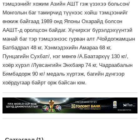
тэмцээнийг хожим Азийн АШТ гэж үзэхээ больсон/
Монголын баг тамирчид түүнээс хойш тэмцээнийг
өнжиж байгаад 1989 онд Японы Охарайд болсон
ААШТ-д оролцсон байдаг. Хүчирхэг бүрэлдэхүүнтэй
манай баг тэр тэмцээнээс гурван алт /Чойдогжамцын
Батбадрал 48 кг, Хэнмэдэхийн Амараа 68 кг,
Пунцагийн Сухбат/, нэг мөнгө /А.Баатархүү 130 кг/,
хоёр хүрэл /Лувсангийн Энхбаяр 74 кг, Чадраабалын
Бямбадорж 90 кг/ медаль хүртэж, багийн дүнгээр
хоёрдугаар байрт орж байсан юм.
Сэтгэгдэл (1)