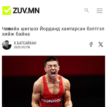
Чөлөөтийн шигшээ Йорданд хамтарсан бэлтгэл
хийж байна
Х.БАТСАЙХАН
2025/03/18