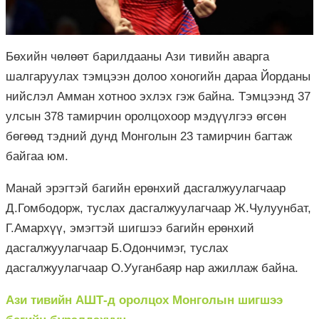
Бөхийн чөлөөт барилдааны Ази тивийн аварга
шалгаруулах тэмцээн долоо хоногийн дараа Йорданы
нийслэл Амман хотноо эхлэх гэж байна. Тэмцээнд 37
улсын 378 тамирчин оролцохоор мэдүүлгээ өгсөн
бөгөөд тэдний дунд Монголын 23 тамирчин багтаж
байгаа юм.
Манай эрэгтэй багийн ерөнхий дасгалжуулагчаар
Д.Гомбодорж, туслах дасгалжуулагчаар Ж.Чулуунбат,
Г.Амархүү, эмэгтэй шигшээ багийн ерөнхий
дасгалжуулагчаар Б.Одончимэг, туслах
дасгалжуулагчаар О.Ууганбаяр нар ажиллаж байна.
Ази тивийн АШТ-д оролцох Монголын шигшээ