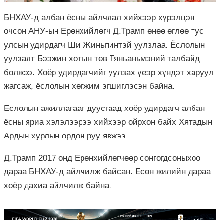
БНХАУ-д албан ёсны айлчлал хийхээр хүрэлцэн
очсон АНУ-ын Ерөнхийлөгч Д.Трамп өнөө өглөө тус
улсын удирдагч Ши Жиньпинтэй уулзлаа. Ёслолын
уулзалт Бээжин хотын төв Тяньаньмэний талбайд
болжээ. Хоёр удирдагчийг уулзах үеэр хүндэт харуул
жагсаж, ёслолын хөгжим эгшиглэсэн байна.
Еслолын ажиллагааг дуусгаад хоёр удирдагч албан
ёсны яриа хэлэлээрээ хийхээр ойрхон байх Хятадын
Ардын хурлын ордон руу явжээ.
Д.Трамп 2017 онд Ерөнхийлөгчөөр сонгогдсоныхоо
дараа БНХАУ-д айлчилж байсан. Есөн жилийн дараа
хоёр дахиа айлчилж байна.