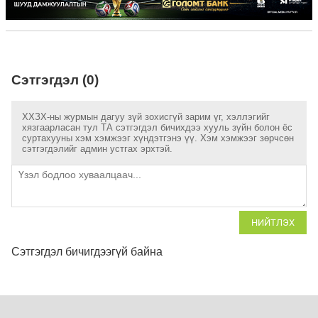
Сэтгэгдэл (0)
ХХЗХ-ны журмын дагуу зүй зохисгүй зарим үг, хэллэгийг
хязгаарласан тул ТА сэтгэгдэл бичихдээ хууль зүйн болон ёс
суртахууны хэм хэмжээг хүндэтгэнэ үү. Хэм хэмжээг зөрчсөн
сэтгэгдэлийг админ устгах эрхтэй.
НИЙТЛЭХ
Сэтгэгдэл бичигдээгүй байна