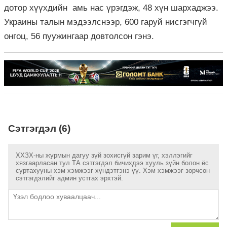
дотор хүүхдийн амь нас үрэгдэж, 48 хүн шархаджээ.
Украины талын мэдээлснээр, 600 гаруй нисгэгчгүй
онгоц, 56 пуужингаар довтолсон гэнэ.
Сэтгэгдэл (6)
ХХЗХ-ны журмын дагуу зүй зохисгүй зарим үг, хэллэгийг
хязгаарласан тул ТА сэтгэгдэл бичихдээ хууль зүйн болон ёс
суртахууны хэм хэмжээг хүндэтгэнэ үү. Хэм хэмжээг зөрчсөн
сэтгэгдэлийг админ устгах эрхтэй.