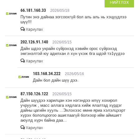
НИЙТЛЭХ
66.181.160.33
2026/05/18
Путин энэ дайнаа зогсоохгүй бол аль аль нь хэцүүдлээ
шүү!!!
Хариулах
202.126.91.140
2026/05/15
Дайн шдээ украйн сүйрэхэд хэвийн орос сүйрэхэд
эмгэнэлтэй юу адилхан л хүн үхэж бга шдэй тэ1үүдээ
Хариулах
103.168.34.222
2026/05/16
Дайн бол дайн шүү дээ.
87.150.126.122
2026/05/15
Дайн шүүдээ харилцан хэн нэгэндээ илүү хохирол
учруулж , масс аллага хядлага хийж ялалтад хүрдэг
дайны цагийн хууль ...Эхлэхээс өмнө яриа хэлэлцээрт
хүрэх бололцоогоо ашиглаагүй болхоор ийм аймшигт
аюулд хүрч байна даа...
Хариулах