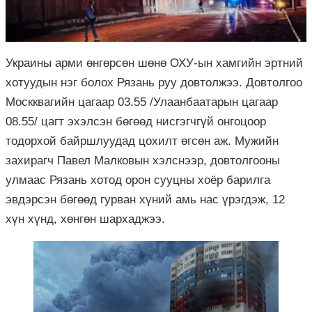
Украины арми өнгөрсөн шөнө ОХУ-ын хамгийн эртний
хотуудын нэг болох Рязань руу довтолжээ. Довтолгоо
Москквагийн цагаар 03.55 /Улаанбаатарын цагаар
08.55/ цагт эхэлсэн бөгөөд нисгэгчгүй онгоцоор
тодорхой байршлуудад цохилт өгсөн аж. Мужийн
захирагч Павел Малковын хэлснээр, довтолгооны
улмаас Рязань хотод орон сууцны хоёр барилга
эвдэрсэн бөгөөд гурван хүний амь нас үрэгдэж, 12
хүн хүнд, хөнгөн шархаджээ.