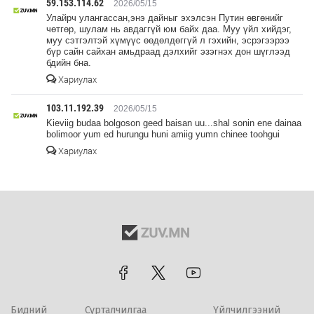
59.153.114.62
2026/05/15
Улайрч улангассан,энэ дайныг эхэлсэн Путин өвгөнийг
чөтгөр, шулам нь авдаггүй юм байх даа. Муу үйл хийдэг,
муу сэтгэлтэй хүмүүс өөдөлдөггүй л гэхийн, эсрэгээрээ
бүр сайн сайхан амьдраад дэлхийг эзэгнэх дон шүглээд
бдийн бна.
Хариулах
103.11.192.39
2026/05/15
Kieviig budaa bolgoson geed baisan uu...shal sonin ene dainaa
bolimoor yum ed hurungu huni amiig yumn chinee toohgui
Хариулах
Бидний
Сурталчилгаа
Үйлчилгээний