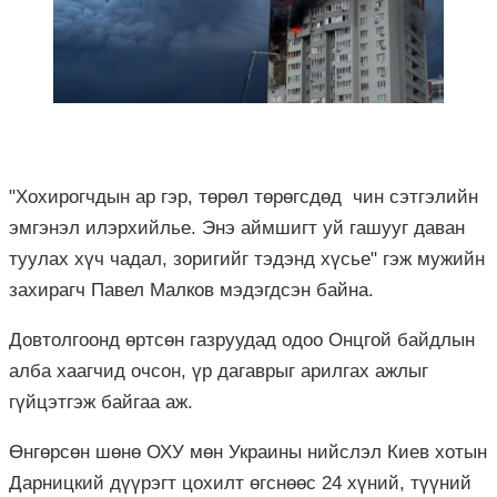
"Хохирогчдын ар гэр, төрөл төрөгсдөд чин сэтгэлийн
эмгэнэл илэрхийлье. Энэ аймшигт уй гашууг даван
туулах хүч чадал, зоригийг тэдэнд хүсье" гэж мужийн
захирагч Павел Малков мэдэгдсэн байна.
Довтолгоонд өртсөн газруудад одоо Онцгой байдлын
алба хаагчид очсон, үр дагаврыг арилгах ажлыг
гүйцэтгэж байгаа аж.
Өнгөрсөн шөнө ОХУ мөн Украины нийслэл Киев хотын
Дарницкий дүүрэгт цохилт өгснөөс 24 хүний, түүний