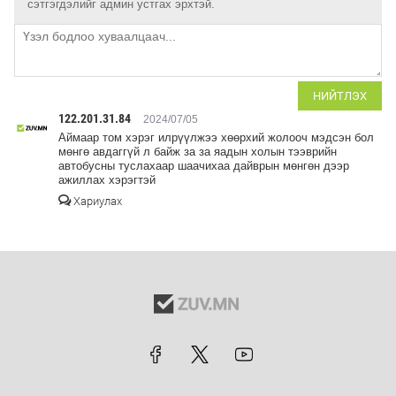
сэтгэгдэлийг админ устгах эрхтэй.
НИЙТЛЭХ
122.201.31.84
2024/07/05
Аймаар том хэрэг илрүүлжээ хөөрхий жолооч мэдсэн бол
мөнгө авдаггүй л байж за за яадын холын тээврийн
автобусны туслахаар шаачихаа дайврын мөнгөн дээр
ажиллах хэрэгтэй
Хариулах