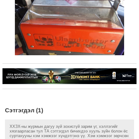
Сэтгэгдэл (1)
ХХЗХ-ны журмын дагуу зүй зохисгүй зарим үг, хэллэгийг
хязгаарласан тул ТА сэтгэгдэл бичихдээ хууль зүйн болон ёс
суртахууны хэм хэмжээг хүндэтгэнэ үү. Хэм хэмжээг зөрчсөн