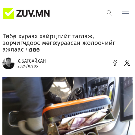
Төлбөр хураах хайрцгийг таглаж,
зорчигчдоос мөнгө хураасан жолоочийг
ажлаас чөлөөлөв
Х.БАТСАЙХАН
2024/07/05