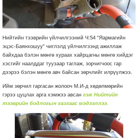
Нийтийн тээврийн үйлчилгээний Ч:54 “Яармагийн
эцэс-Баянхошуу” чиглэлд үйлчилгээнд ажиллаж
байхдаа бэлэн мөнгө хураах хайрцагны мөнгө хийдэг
хэсгийг наалддаг туузаар таглаж, зорчигчоос гар
дээрээ бэлэн мөнгө авч байсан зөрчлийг илрүүлжээ.
Ийм зөрчил гаргасан жолооч М.И-д хөдөлмөрийн
гэрээ цуцлах арга хэмжээ авсан
гэж Нийтийн
тээврийн бодлогын газгаас мэдээллээ.