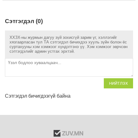
Сэтгэгдэл (0)
ХХЗХ-ны журмын дагуу зүй зохисгүй зарим үг, хэллэгийг
хязгаарласан тул ТА сэтгэгдэл бичихдээ хууль зүйн болон ёс
суртахууны хэм хэмжээг хүндэтгэнэ үү. Хэм хэмжээг зөрчсөн
сэтгэгдэлийг админ устгах эрхтэй.
НИЙТЛЭХ
Сэтгэгдэл бичигдээгүй байна