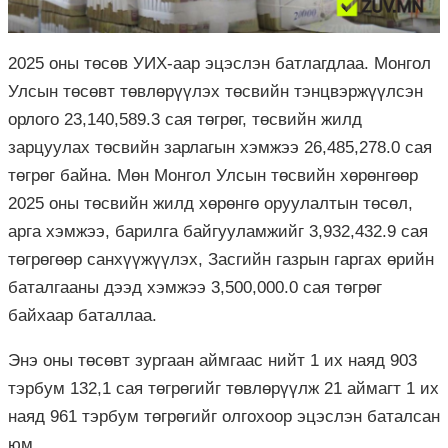
2025 оны төсөв УИХ-аар эцэслэн батлагдлаа. Монгол
Улсын төсөвт төвлөрүүлэх төсвийн тэнцвэржүүлсэн
орлого 23,140,589.3 сая төгрөг, төсвийн жилд
зарцуулах төсвийн зарлагын хэмжээ 26,485,278.0 сая
төгрөг байна. Мөн Монгол Улсын төсвийн хөрөнгөөр
2025 оны төсвийн жилд хөрөнгө оруулалтын төсөл,
арга хэмжээ, барилга байгууламжийг 3,932,432.9 сая
төгрөгөөр санхүүжүүлэх, Засгийн газрын гаргах өрийн
баталгааны дээд хэмжээ 3,500,000.0 сая төгрөг
байхаар баталлаа.
Энэ оны төсөвт зургаан аймгаас нийт 1 их наяд 903
тэрбум 132,1 сая төгрөгийг төвлөрүүлж 21 аймагт 1 их
наяд 961 тэрбум төгрөгийг олгохоор эцэслэн баталсан
юм.