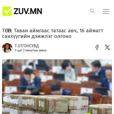
ТӨСӨВ: Таван аймгаас татаас авч, 16 аймагт
санхүүгийн дэмжлэг олгоно
Т.ОТГОНСУВД
5 цаг 2 минутын өмнө