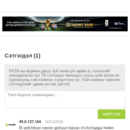
Сэтгэгдэл (1)
ХХЗХ-ны журмын дагуу зүй зохисгүй зарим үг, хэллэгийг
хязгаарласан тул ТА сэтгэгдэл бичихдээ хууль зүйн болон ёс
суртахууны хэм хэмжээг хүндэтгэнэ үү. Хэм хэмжээг зөрчсөн
сэтгэгдэлийг админ устгах эрхтэй.
НИЙТЛЭХ
49.0.137.164
2021/05/29
Bi ardchilsan namiin gishuun baisan ch Archaagui heden