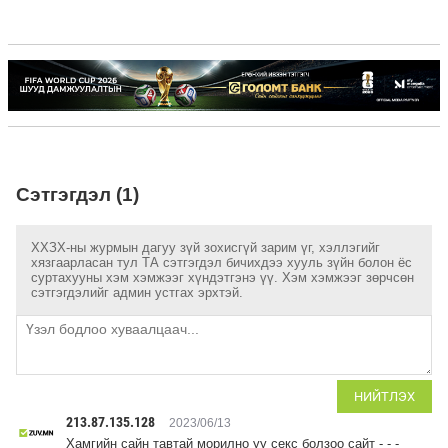
Сэтгэгдэл (1)
ХХЗХ-ны журмын дагуу зүй зохисгүй зарим үг, хэллэгийг
хязгаарласан тул ТА сэтгэгдэл бичихдээ хууль зүйн болон ёс
суртахууны хэм хэмжээг хүндэтгэнэ үү. Хэм хэмжээг зөрчсөн
сэтгэгдэлийг админ устгах эрхтэй.
НИЙТЛЭХ
213.87.135.128
2023/06/13
Хамгийн сайн тавтай морилно уу секс болзоо сайт - - -