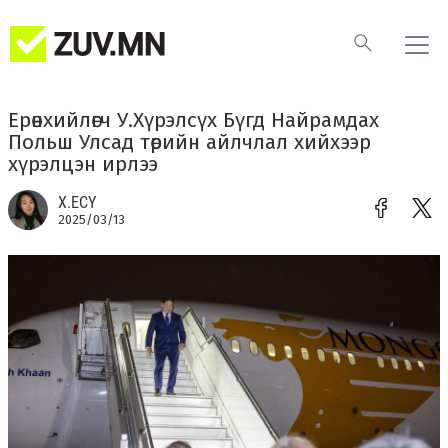
Ерөнхийлөгч У.Хүрэлсүх Бүгд Найрамдах
Польш Улсад төрийн айлчлал хийхээр
хүрэлцэн ирлээ
Х.ЕСҮ
2025/03/13