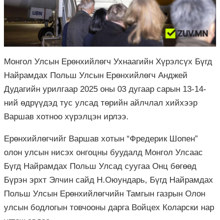
Монгол Улсын Ерөнхийлөгч Ухнаагийн Хүрэлсүх Бүгд
Найрамдах Польш Улсын Ерөнхийлөгч Анджей
Дудагийн урилгаар 2025 оны 03 дугаар сарын 13-14-
ний өдрүүдэд тус улсад төрийн айлчлал хийхээр
Варшав хотноо хүрэлцэн ирлээ.
Ерөнхийлөгчийг Варшав хотын “Фредерик Шопен”
олон улсын нисэх онгоцны буудалд Монгол Улсаас
Бүгд Найрамдах Польш Улсад суугаа Онц бөгөөд
Бүрэн эрхт Элчин сайд Н.Оюундарь, Бүгд Найрамдах
Польш Улсын Ерөнхийлөгчийн Тамгын газрын Олон
улсын бодлогын товчооны дарга Войцех Коларски нар