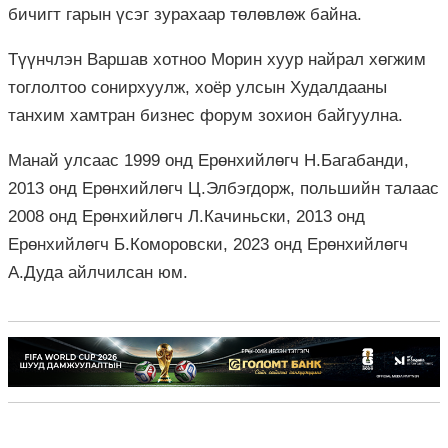
бичигт гарын үсэг зурахаар төлөвлөж байна.
Түүнчлэн Варшав хотноо Морин хуур найрал хөгжим
тоглолтоо сонирхуулж, хоёр улсын Худалдааны
танхим хамтран бизнес форум зохион байгуулна.
Манай улсаас 1999 онд Ерөнхийлөгч Н.Багабанди,
2013 онд Ерөнхийлөгч Ц.Элбэгдорж, польшийн талаас
2008 онд Ерөнхийлөгч Л.Качиньски, 2013 онд
Ерөнхийлөгч Б.Коморовски, 2023 онд Ерөнхийлөгч
А.Дуда айлчилсан юм.