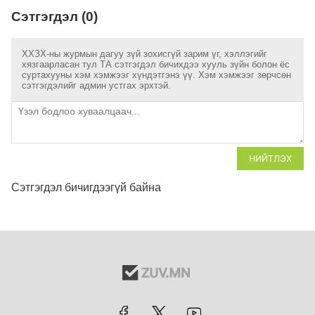
Сэтгэгдэл (0)
ХХЗХ-ны журмын дагуу зүй зохисгүй зарим үг, хэллэгийг
хязгаарласан тул ТА сэтгэгдэл бичихдээ хууль зүйн болон ёс
суртахууны хэм хэмжээг хүндэтгэнэ үү. Хэм хэмжээг зөрчсөн
сэтгэгдэлийг админ устгах эрхтэй.
НИЙТЛЭХ
Сэтгэгдэл бичигдээгүй байна