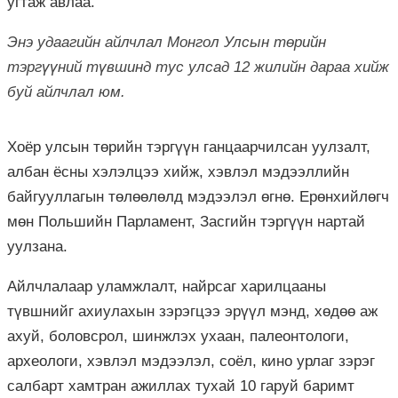
угтаж авлаа.
Энэ удаагийн айлчлал Монгол Улсын төрийн
тэргүүний түвшинд тус улсад
12 жилийн дараа хий
ж
буй айлчлал юм.
Хоёр улсын төрийн тэргүүн ганцаарчилсан уулзалт,
албан ёсны хэлэлцээ хийж, хэвлэл мэдээллийн
байгууллагын төлөөлөлд мэдээлэл өгнө. Ерөнхийлөгч
мөн Польшийн Парламент, Засгийн тэргүүн нартай
уулзана.
Айлчлалаар уламжлалт, найрсаг харилцааны
түвшнийг ахиулахын зэрэгцээ эрүүл мэнд, хөдөө аж
ахуй, боловсрол, шинжлэх ухаан, палеонтологи,
археологи, хэвлэл мэдээлэл, соёл, кино урлаг зэрэг
салбарт хамтран ажиллах тухай 10 гаруй баримт