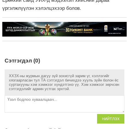
Ерөнхий сайд УИХ-д мэдээлэл хийсний дараа
үргэлжлүүлэн хэлэлцэхээр болов.
Сэтгэгдэл (0)
ХХЗХ-ны журмын дагуу зүй зохисгүй зарим үг, хэллэгийг
хязгаарласан тул ТА сэтгэгдэл бичихдээ хууль зүйн болон ёс
суртахууны хэм хэмжээг хүндэтгэнэ үү. Хэм хэмжээг зөрчсөн
сэтгэгдэлийг админ устгах эрхтэй.
НИЙТЛЭХ