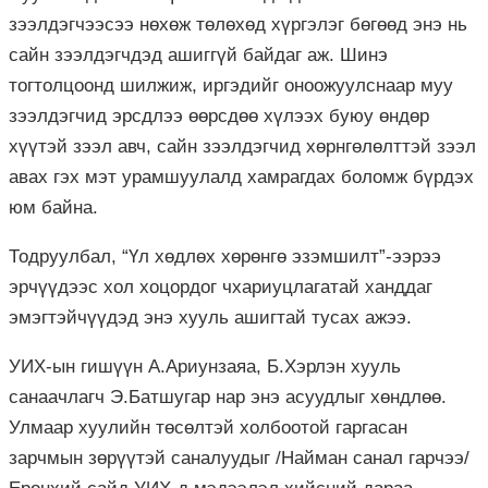
зээлдэгчээсээ нөхөж төлөхөд хүргэлэг бөгөөд энэ нь
сайн зээлдэгчдэд ашиггүй байдаг аж. Шинэ
тогтолцоонд шилжиж, иргэдийг оноожуулснаар муу
зээлдэгчид эрсдлээ өөрсдөө хүлээх буюу өндөр
хүүтэй зээл авч, сайн зээлдэгчид хөрнгөлөлттэй зээл
авах гэх мэт урамшуулалд хамрагдах боломж бүрдэх
юм байна.
Тодруулбал, “Үл хөдлөх хөрөнгө эзэмшилт”-ээрээ
эрчүүдээс хол хоцордог чхариуцлагатай ханддаг
эмэгтэйчүүдэд энэ хууль ашигтай тусах ажээ.
УИХ-ын гишүүн А.Ариунзаяа, Б.Хэрлэн хууль
санаачлагч Э.Батшугар нар энэ асуудлыг хөндлөө.
Улмаар хуулийн төсөлтэй холбоотой гаргасан
зарчмын зөрүүтэй саналуудыг /Найман санал гарчээ/