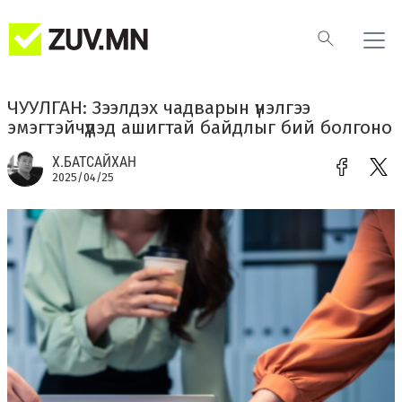
ЧУУЛГАН: Зээлдэх чадварын үнэлгээ
эмэгтэйчүүдэд ашигтай байдлыг бий болгоно
Х.БАТСАЙХАН
2025/04/25