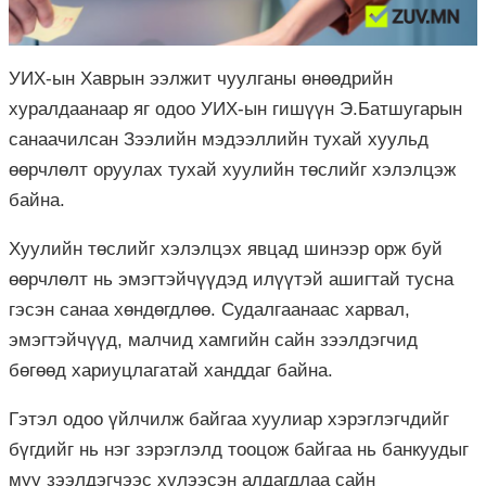
УИХ-ын Хаврын ээлжит чуулганы өнөөдрийн
хуралдаанаар яг одоо УИХ-ын гишүүн Э.Батшугарын
санаачилсан Зээлийн мэдээллийн тухай хуульд
өөрчлөлт оруулах тухай хуулийн төслийг хэлэлцэж
байна.
Хуулийн төслийг хэлэлцэх явцад шинээр орж буй
өөрчлөлт нь эмэгтэйчүүдэд илүүтэй ашигтай тусна
гэсэн санаа хөндөгдлөө. Судалгаанаас харвал,
эмэгтэйчүүд, малчид хамгийн сайн зээлдэгчид
бөгөөд хариуцлагатай ханддаг байна.
Гэтэл одоо үйлчилж байгаа хуулиар хэрэглэгчдийг
бүгдийг нь нэг зэрэглэлд тооцож байгаа нь банкуудыг
муу зээлдэгчээс хүлээсэн алдагдлаа сайн