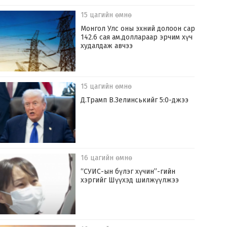
15 цагийн өмнө
Монгол Улс оны эхний долоон сард
142.6 сая ам.доллараар эрчим хүч
худалдаж авчээ
15 цагийн өмнө
Д.Трамп В.Зелинськийг 5:0-джээ
16 цагийн өмнө
“СУИС-ын бүлэг хүчин”-гийн
хэргийг Шүүхэд шилжүүлжээ