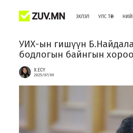
ЭХЛЭЛ
УЛС ТӨР
НИЙ
УИХ-ын гишүүн Б.Найдала
бодлогын байнгын хороо
Х.ЕСҮ
2025/07/09