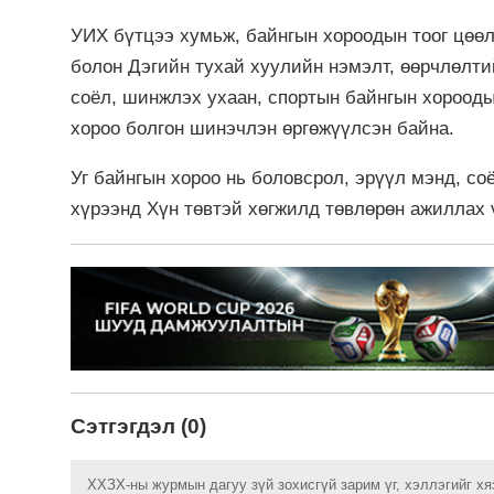
УИХ бүтцээ хумьж, байнгын хороодын тоог цөө
болон Дэгийн тухай хуулийн нэмэлт, өөрчлөлт
соёл, шинжлэх ухаан, спортын байнгын хорооды
хороо болгон шинэчлэн өргөжүүлсэн байна.
Уг байнгын хороо нь боловсрол, эрүүл мэнд, со
хүрээнд Хүн төвтэй хөгжилд төвлөрөн ажиллах 
Сэтгэгдэл (0)
ХХЗХ-ны журмын дагуу зүй зохисгүй зарим үг, хэллэгийг хя