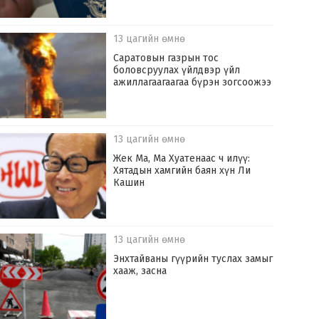
13 цагийн өмнө
Саратовын газрын тос
боловсруулах үйлдвэр үйл
ажиллагаагаагаа бүрэн зогсоожээ
13 цагийн өмнө
Жек Ма, Ма Хуатенаас ч илүү:
Хятадын хамгийн баян хүн Ли
Кашин
13 цагийн өмнө
Энхтайваны гүүрийн туслах замыг
хааж, засна