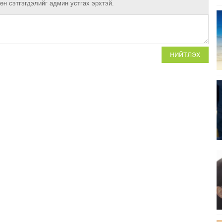
н сэтгэгдэлийг админ устгах эрхтэй.
НИЙТЛЭХ