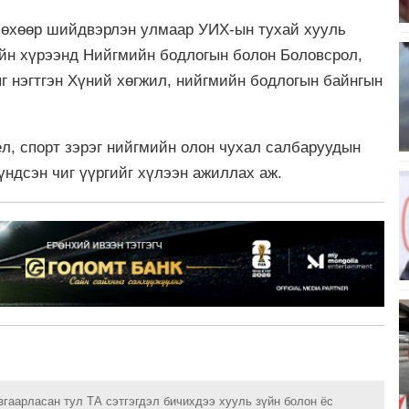
лөхөөр шийдвэрлэн улмаар УИХ-ын тухай хууль
ийн хүрээнд Нийгмийн бодлогын болон Боловсрол,
г нэгтгэн Хүний хөгжил, нийгмийн бодлогын байнгын
ёл, спорт зэрэг нийгмийн олон чухал салбаруудын
үндсэн чиг үүргийг хүлээн ажиллах аж.
згаарласан тул ТА сэтгэгдэл бичихдээ хууль зүйн болон ёс