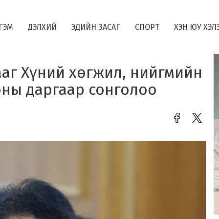
ГЭМ
ДЭЛХИЙ
ЭДИЙН ЗАСАГ
СПОРТ
ХЭН ЮУ ХЭЛ
аг Хүний хөгжил, нийгмийн
ны даргаар сонголоо