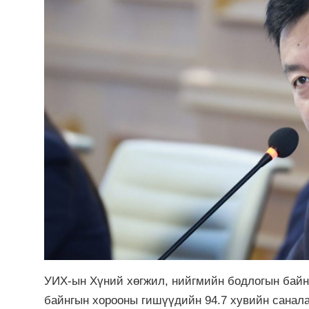
УИХ-ын Хүний хөгжил, нийгмийн бодлогын байнг
байнгын хорооны гишүүдийн 94.7 хувийн санала