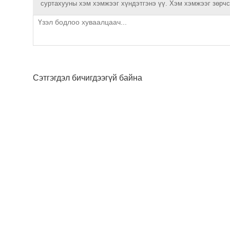
суртахууны хэм хэмжээг хүндэтгэнэ үү. Хэм хэмжээг зөрчсө
Сэтгэгдэл бичигдээгүй байна