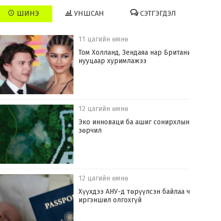
ШИНЭ
УНШСАН
СЭТГЭГДЭЛ
11 цагийн өмнө
Том Холланд, Зендаяа нар Британид
нууцаар хуримлажээ
12 цагийн өмнө
Эко инноваци ба ашиг сонирхлын
зөрчил
12 цагийн өмнө
Хүүхдээ АНУ-д төрүүлсэн байлаа ч
иргэншил олгохгүй