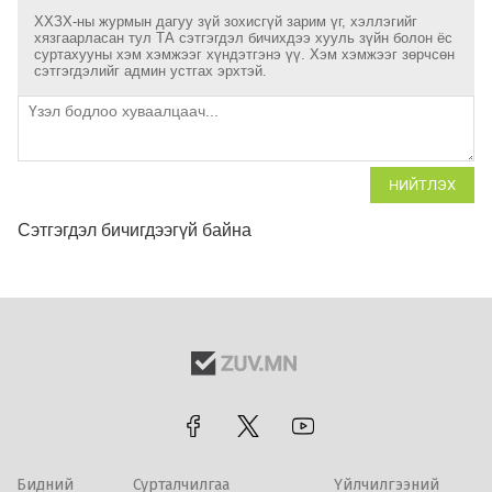
ХХЗХ-ны журмын дагуу зүй зохисгүй зарим үг, хэллэгийг
хязгаарласан тул ТА сэтгэгдэл бичихдээ хууль зүйн болон ёс
суртахууны хэм хэмжээг хүндэтгэнэ үү. Хэм хэмжээг зөрчсөн
сэтгэгдэлийг админ устгах эрхтэй.
НИЙТЛЭХ
Сэтгэгдэл бичигдээгүй байна
Бидний
Сурталчилгаа
Үйлчилгээний