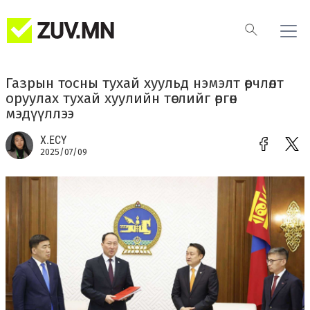
Газрын тосны тухай хуульд нэмэлт өөрчлөлт
оруулах тухай хуулийн төслийг өргөн
мэдүүллээ
Х.ЕСҮ
2025/07/09