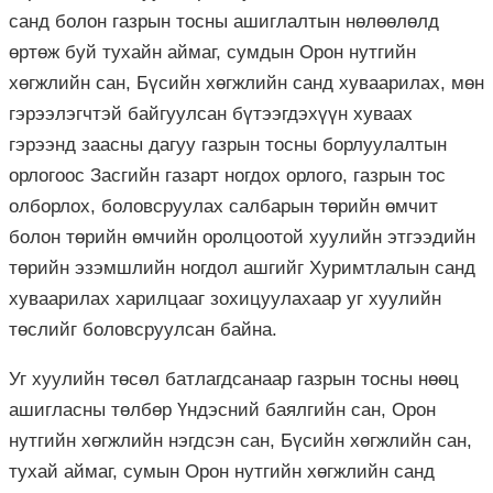
санд болон газрын тосны ашиглалтын нөлөөлөлд
өртөж буй тухайн аймаг, сумдын Орон нутгийн
хөгжлийн сан, Бүсийн хөгжлийн санд хуваарилах, мөн
гэрээлэгчтэй байгуулсан бүтээгдэхүүн хуваах
гэрээнд заасны дагуу газрын тосны борлуулалтын
орлогоос Засгийн газарт ногдох орлого, газрын тос
олборлох, боловсруулах салбарын төрийн өмчит
болон төрийн өмчийн оролцоотой хуулийн этгээдийн
төрийн эзэмшлийн ногдол ашгийг Хуримтлалын санд
хуваарилах харилцааг зохицуулахаар уг хуулийн
төслийг боловсруулсан байна.
Уг хуулийн төсөл батлагдсанаар газрын тосны нөөц
ашигласны төлбөр Үндэсний баялгийн сан, Орон
нутгийн хөгжлийн нэгдсэн сан, Бүсийн хөгжлийн сан,
тухай аймаг, сумын Орон нутгийн хөгжлийн санд