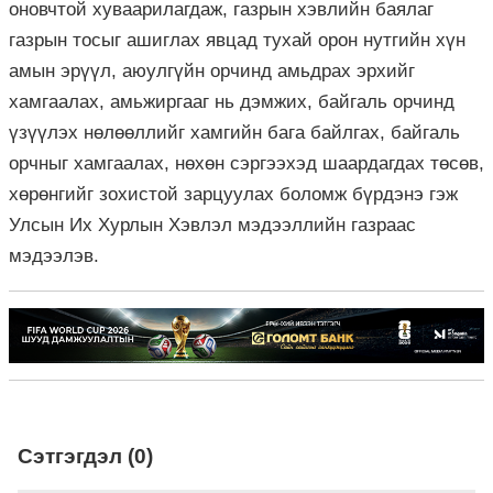
оновчтой хуваарилагдаж, газрын хэвлийн баялаг
газрын тосыг ашиглах явцад тухай орон нутгийн хүн
амын эрүүл, аюулгүйн орчинд амьдрах эрхийг
хамгаалах, амьжиргааг нь дэмжих, байгаль орчинд
үзүүлэх нөлөөллийг хамгийн бага байлгах, байгаль
орчныг хамгаалах, нөхөн сэргээхэд шаардагдах төсөв,
хөрөнгийг зохистой зарцуулах боломж бүрдэнэ гэж
Улсын Их Хурлын Хэвлэл мэдээллийн газраас
мэдээлэв.
Сэтгэгдэл (0)