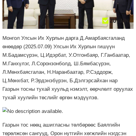
Монгол Улсын Их Хурлын дарга Д.Амарбаясгаланд
өнөөдөр (2025.07.09) Улсын Их Хурлын гишүүн
М.Бадамсүрэн, Ц.Идэрбат, У.Отгонбаяр, Г.Ганбаатар,
М.Ганхүлэг, Л.Соронзонболд, Ш.Бямбасүрэн,
Л.Мөнхбаясгалан, Н.Наранбаатар, Р.Сэддорж,
Ц.Мөнхбат, Р.Эрдэнэбүрэн, Б.Дэлгэрсайхан нар
Газрын тосны тухай хуульд нэмэлт, өөрчлөлт оруулах
тухай хуулийн төслийг өргөн мэдүүлэв.
Газрын тос нөөц ашигласны төлбөрөөс Баялгийн
төрөлжсөн сангууд, Орон нутгийн хөгжлийн нэгдсэн