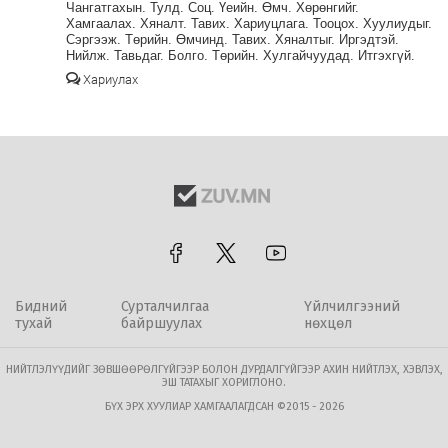
Чангатгахын. Тулд. Соц. Үеийн. Өмч. Хөрөнгийг.
Хамгаалах. Хяналт. Тавих. Хариуцлага. Тооцох. Хуулиудыг.
Сэргээж. Төрийн. Өмчинд. Тавих. Хяналтыг. Иргэдтэй.
Нийлж. Тавьдаг. Болго. Төрийн. Хулгайчуудад. Итгэхгүй.
Хариулах
Бидний
Сурталчилгаа
Үйлчилгээний
тухай
байршуулах
нөхцөл
НИЙТЛЭЛҮҮДИЙГ ЗӨВШӨӨРӨЛГҮЙГЭЭР БОЛОН ДУРДАЛГҮЙГЭЭР АХИН НИЙТЛЭХ, ХЭВЛЭХ,
ЭШ ТАТАХЫГ ХОРИГЛОНО.
БҮХ ЭРХ ХУУЛИАР ХАМГААЛАГДСАН ©2015 - 2026