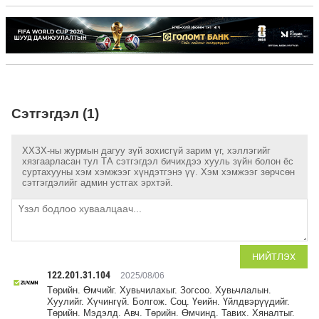
Сэтгэгдэл (1)
ХХЗХ-ны журмын дагуу зүй зохисгүй зарим үг, хэллэгийг
хязгаарласан тул ТА сэтгэгдэл бичихдээ хууль зүйн болон ёс
суртахууны хэм хэмжээг хүндэтгэнэ үү. Хэм хэмжээг зөрчсөн
сэтгэгдэлийг админ устгах эрхтэй.
НИЙТЛЭХ
122.201.31.104
2025/08/06
Төрийн. Өмчийг. Хувьчилахыг. Зогсоо. Хувьчлалын.
Хуулийг. Хүчингүй. Болгож. Соц. Үеийн. Үйлдвэрүүдийг.
Төрийн. Мэдэлд. Авч. Төрийн. Өмчинд. Тавих. Хяналтыг.