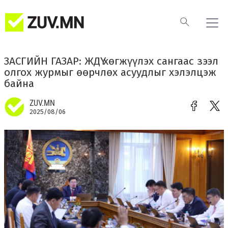
ЗАСГИЙН ГАЗАР: ЖДҮ хөгжүүлэх сангаас зээл
олгох журмыг өөрчлөх асуудлыг хэлэлцэж
байна
ZUV.MN
2025/08/06