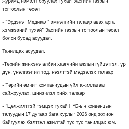
журамд нэмэлт оруулах тухай Засгийн газрын
тогтоолын төсөл
- “Эрдэнэт Медикал” эмнэлгийн талаар авах арга
хэмжээний тухай” Засгийн газрын тогтоолын төсөл
болон бусад асуудал.
Танилцах асуудал,
-Төрийн жинхэнэ албан хаагчийн ажлын гүйцэтгэл, үр
дүн, үнэлгээг ил тод, нээлттэй мэдээлэх талаар
- Төрийн өмчит компаниудын үйл ажиллагааг
сайжруулах, шинэчлэл хийх талаар
- “Цөлжилттэй тэмцэх тухай НҮБ-ын конвенцын
талуудын 17 дугаар бага хурлыг 2026 онд зохион
байгуулах бэлтгэл ажилтай тус тус танилцах юм.