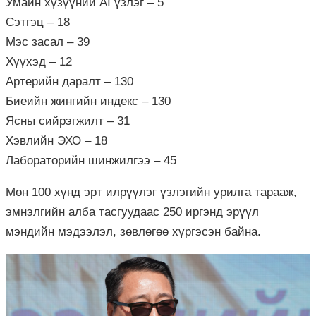
Умайн хүзүүний AI үзлэг – 5
Сэтгэц – 18
Мэс засал – 39
Хүүхэд – 12
Артерийн даралт – 130
Биеийн жингийн индекс – 130
Ясны сийрэгжилт – 31
Хэвлийн ЭХО – 18
Лабораторийн шинжилгээ – 45
Мөн 100 хүнд эрт илрүүлэг үзлэгийн урилга тарааж,
эмнэлгийн алба тасгуудаас 250 иргэнд эрүүл
мэндийн мэдээлэл, зөвлөгөө хүргэсэн байна.