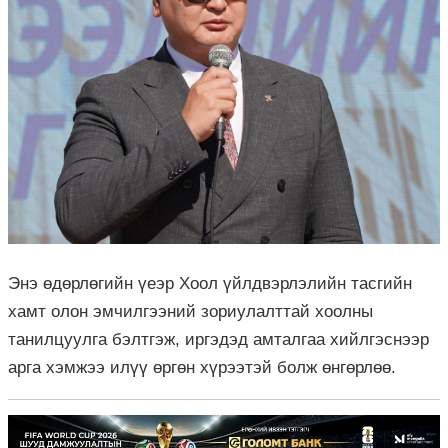
Энэ өдөрлөгийн үеэр Хоол үйлдвэрлэлийн тасгийн
хамт олон эмчилгээний зориулалттай хоолны
танилцуулга бэлтгэж, иргэдэд амталгаа хийлгэснээр
арга хэмжээ илүү өргөн хүрээтэй болж өнгөрлөө.