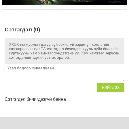
Сэтгэгдэл (0)
ХХЗХ-ны журмын дагуу зүй зохисгүй зарим үг, хэллэгийг
хязгаарласан тул ТА сэтгэгдэл бичихдээ хууль зүйн болон ёс
суртахууны хэм хэмжээг хүндэтгэнэ үү. Хэм хэмжээг зөрчсөн
сэтгэгдэлийг админ устгах эрхтэй.
НИЙТЛЭХ
Сэтгэгдэл бичигдээгүй байна