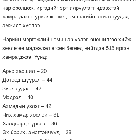
нар оролцож, иргэдийг эрт илрүүлэгт идэвхтэй
хамрагдахыг уриалж, эмч, эмнэлгийн ажилтнуудад
амжилт хүслээ.
Нарийн мэргэжлийн эмч нар үзлэг, оношилгоо хийж,
зөвлөгөө мэдээлэл өгсөн бөгөөд нийтдээ 518 иргэн
хамрагджээ. Үүнд:
Арьс харшил – 20
Дотоод шүүрэл – 44
Зүрх судас – 42
Мэдрэл – 40
Ахмадын үзлэг – 42
Чих хамар хоолой – 31
Халдварт, сүрьеэ – 36
Эх барих, эмэгтэйчүүд – 28