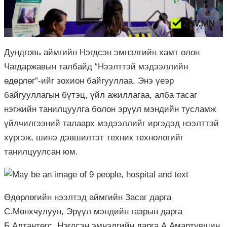
Дундговь аймгийн Нэгдсэн эмнэлгийн хамт олон
Чагдаржавын талбайд “Нээлттэй мэдээллийн
өдөрлөг”-ийг зохион байгууллаа. Энэ үеэр
байгууллагын бүтэц, үйл ажиллагаа, алба тасаг
нэгжийн танилцуулга болон эрүүл мэндийн тусламж
үйлчилгээний талаарх мэдээллийг иргэдэд нээлттэй
хүргэж, шинэ дэвшилтэт техник технологийг
танилцуулсан юм.
Өдөрлөгийн нээлтэд аймгийн Засаг дарга
С.Мөнхчулуун, Эрүүл мэндийн газрын дарга
Б.Алтантөгс, Нэгдсэн эмнэлгийн дарга А.Амартүвшин