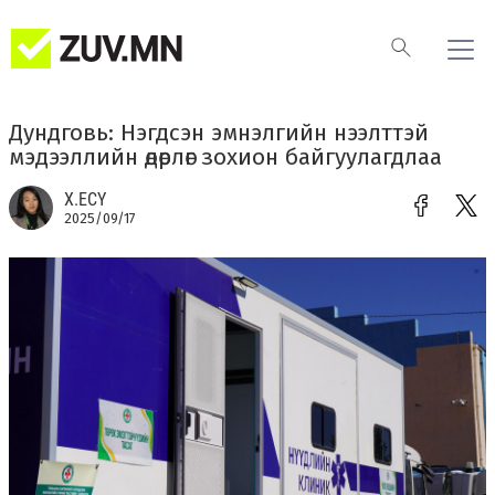
Дундговь: Нэгдсэн эмнэлгийн нээлттэй
мэдээллийн өдөрлөг зохион байгуулагдлаа
Х.ЕСҮ
2025/09/17