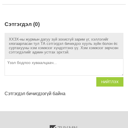
Сэтгэгдэл (0)
ХХЗХ-ны журмын дагуу зүй зохисгүй зарим үг, хэллэгийг
хязгаарласан тул ТА сэтгэгдэл бичихдээ хууль зүйн болон ёс
суртахууны хэм хэмжээг хүндэтгэнэ үү. Хэм хэмжээг зөрчсөн
сэтгэгдэлийг админ устгах эрхтэй.
НИЙТЛЭХ
Сэтгэгдэл бичигдээгүй байна