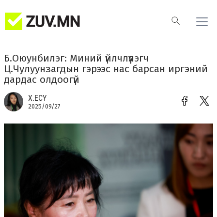
Б.Оюунбилэг: Миний үйлчлүүлэгч
Ц.Чулуунзагдын гэрээс нас барсан иргэний
дардас олдоогүй
Х.ЕСҮ
2025/09/27