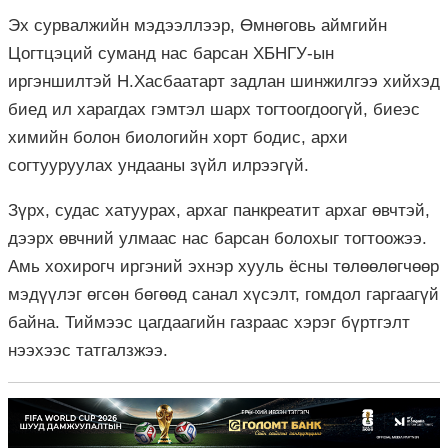
Эх сурвалжийн мэдээллээр, Өмнөговь аймгийн
Цогтцэций суманд нас барсан ХБНГУ-ын
иргэншилтэй Н.Хасбаатарт задлан шинжилгээ хийхэд
биед ил харагдах гэмтэл шарх тогтоогдоогүй, биеэс
химийн болон биологийн хорт бодис, архи
согтууруулах ундааны зүйл илрээгүй.
Зүрх, судас хатуурах, архаг панкреатит архаг өвчтэй,
дээрх өвчний улмаас нас барсан болохыг тогтоожээ.
Амь хохирогч иргэний эхнэр хууль ёсны төлөөлөгчөөр
мэдүүлэг өгсөн бөгөөд санал хүсэлт, гомдол гаргаагүй
байна. Тиймээс цагдаагийн газраас хэрэг бүртгэлт
нээхээс татгалзжээ.