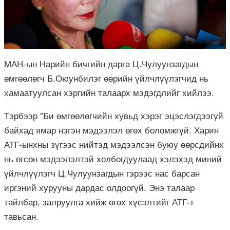
МАН-ын Нарийн бичгийн дарга Ц.Чулуунзагдын
өмгөөлөгч Б.Оюунбилэг өөрийн үйлчлүүлэгчид нь
хамаатуулсан хэргийн талаарх мэдэгдлийг хийлээ.
Тэрбээр ”Би өмгөөлөгчийн хувьд хэрэг эцэслэгдээгүй
байхад ямар нэгэн мэдээлэл өгөх боломжгүй. Харин
АТГ-ынхны зүгээс нийтэд мэдээлсэн буюу өөрсдийнх
нь өгсөн мэдээлэлтэй холбогдуулаад хэлэхэд миний
үйлчлүүлэгч Ц.Чулуунзагдын гэрээс нас барсан
иргэний хурууны дардас олдоогүй. Энэ талаар
тайлбар, залруулга хийж өгөх хүсэлтийг АТГ-т
тавьсан.