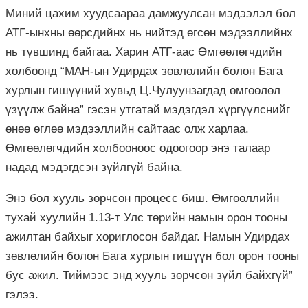
Миний цахим хуудсаараа дамжуулсан мэдээлэл бол
АТГ-ынхны өөрсдийнх нь нийтэд өгсөн мэдээллийнх
нь түвшинд байгаа. Харин АТГ-аас Өмгөөлөгчдийн
холбоонд “МАН-ын Удирдах зөвлөлийн болон Бага
хурлын гишүүний хувьд Ц.Чулуунзагдад өмгөөлөл
үзүүлж байна” гэсэн утгатай мэдэгдэл хүргүүлснийг
өнөө өглөө мэдээллийн сайтаас олж харлаа.
Өмгөөлөгчдийн холбооноос одоогоор энэ талаар
надад мэдэгдсэн зүйлгүй байна.
Энэ бол хууль зөрчсөн процесс биш. Өмгөөллийн
тухай хуулийн 1.13-т Улс төрийн намын орон тооны
ажилтан байхыг хориглосон байдаг. Намын Удирдах
зөвлөлийн болон Бага хурлын гишүүн бол орон тооны
бус ажил. Тиймээс энд хууль зөрчсөн зүйл байхгүй”
гэлээ.