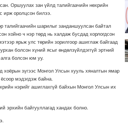
лсан. Оршуулах зан үйлд талийгаачийн нөхрийн
ос ирж оролцсон билээ.
өр талийгаачийн шарилыг занданшуулсан байтал
сон хойно ч нэр төрд нь халдаж бусдад хорлогдсон
 мэтээр ярьж улс төрийн зорилгоор ашиглаж байгаад
Бурхан болсон хүний ясыг өндөлзүйлдэггүй эртний
алга болсон юм уу.
д хоёрын зүгээс Монгол Улсын хууль хяналтын ямар
 ёсоор мэдэгдэж байна.
хрийн нэрийг ашиглахгүй байхын Монгол Улсын их
ий эрхийн байгууллагад хандах болно.
ээ.