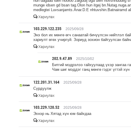
hun dagaad ideh hooloo zalguulj bga ulen novshnuudiig sh
munge idsen gd bsan tag.Olon hun itgej bn.Nutag.nuga.ami
medlegtei Luvsanjamts.Anar.D.E nhtuvshin.Batnairamd al b
Хариулах
103.229.122.235
2025/09/28
Энэ бол их мөнгө өгч санаатай бичүүлсэн нийтлэл бай
хариулт өгөх учиргүй. Зориуд зохион байгуулсан байн
Хариулах
202.9.47.89
2025/10/02
Битгий мэдрэлээ гайхуулаад үхэр зангаа г
Чам шиг мэддэг ганц мөнгө гэдэг үгтэй хү
122.201.31.164
2025/09/28
Сүрдүүлж
Хариулах
103.229.120.52
2025/09/28
Эхнэр нь Хятад хүн юм байхдаа
Хариулах