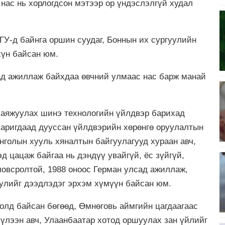
нас нь хорлогдсон мэтээр ор үндэслэлгүй худал
У-д байнга оршин суудаг, Боннын их сургуулийн
хүн байсан юм.
сад ажиллаж байхдаа өвчний улмаас нас барж манай
баяжуулах шинэ технологийн үйлдвэр барихад
баригдаад дууссан үйлдвэрийн хөрөнгө оруулалтын
голын хууль хяналтын байгуулагууд хураан авч,
д цацаж байгаа нь дэндүү увайгүй, ёс зүйгүй,
овсролтой, 1988 оноос Герман улсад ажиллаж,
уулийг дээдлэдэг эрхэм хүмүүн байсан юм.
голд байсан бөгөөд, Өмнөговь аймгийн цагдаагаас
үлээн авч, Улаанбаатар хотод оршуулах зан үйлийг