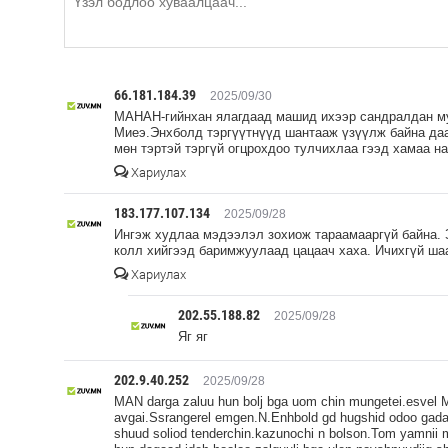
66.181.184.39
2025/09/30
МАНАН-гийнхан ялагдаад машид ихээр сандралдан м
Миеэ.Энхболд тэргүүтнүүд шантааж үзүүлж байна даа
мөн тэртэй тэргүй огцрохдоо тулчихлаа гээд хамаа н
Хариулах
183.177.107.134
2025/09/28
Ингэж худлаа мэдээлэл зохиож тараамааргүй байна. 
колл хийгээд баримжуулаад цацаач хаха. Ичихгүй ша
Хариулах
202.55.188.82
2025/09/28
Яг яг
202.9.40.252
2025/09/28
MAN darga zaluu hun bolj bga uom chin mungetei.esvel MA
avgai.Ssrangerel emgen.N.Enhbold gd hugshid odoo gadaa
shuud soliod tenderchin.kazunochi n bolson.Tom yamnii mer