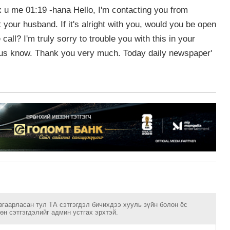
згаарласан тул ТА сэтгэгдэл бичихдээ хууль зүйн болон ёс
н сэтгэгдэлийг админ устгах эрхтэй.