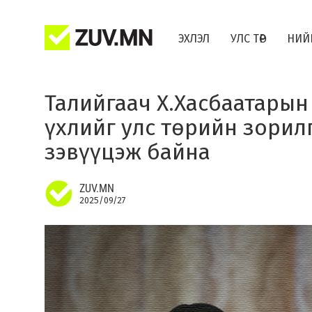
ЭХЛЭЛ
УЛС ТӨР
НИЙ
Талийгаач Х.Хасбаатарын
үхлийг улс төрийн зорил
зэвүүцэж байна
ZUV.MN
2025/09/27