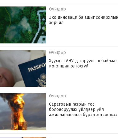
Өчигдөр
Эко инноваци ба ашиг сонирхлын
зөрчил
Өчигдөр
Хүүхдээ АНУ-д төрүүлсэн байлаа ч
иргэншил олгохгүй
Өчигдөр
Саратовын газрын тос
боловсруулах үйлдвэр үйл
ажиллагаагаагаа бүрэн зогсоожээ