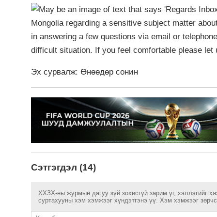
Эх сурвалж: Өнөөдөр сонин
Сэтгэгдэл (14)
ХХЗХ-ны журмын дагуу зүй зохисгүй зарим үг, хэллэгийг хя
суртахууны хэм хэмжээг хүндэтгэнэ үү. Хэм хэмжээг зөрчсө