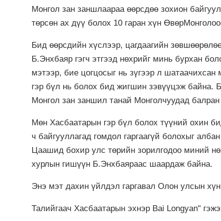
Монгол зан заншлаараа өөрсдөө зохион байгуу
төрсөн ах дүү болох 10 гаран хүн ӨвөрМонголо
Бид өөрсдийн хүслээр, цагдаагийн зөвшөөрөлө
Б.Энхбаяр гэгч этгээд нөхрийг минь бурхан бол
мэтээр, бие цогцосыг нь зүгээр л шатаачихсан
гэр бүл нь болох бид жигшин зэвүүцэж байна. 
Монгол зан заншил танай Монголчуудад балран 
Мөн Хасбаатарын гэр бүл болох түүний охин би
ч байгууллагад гомдол гаргаагүй болохыг албан
Цаашид бохир улс төрийн зорилгодоо миний нө
хурлын гишүүн Б.Энхбаяраас шаардаж байна.
Энэ мэт дахин үйлдэл гаргавал Олон улсын хүн
Талийгаач Хасбаатарын эхнэр Bai Longyan" гэж