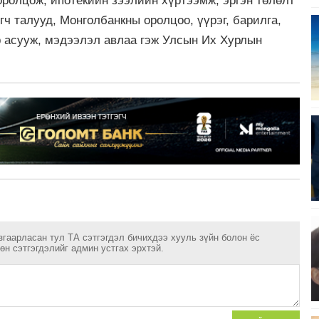
ролцож, ипотекийн зээлийн хүртээмж, эргэн төлөлт
ч талууд, Монголбанкны оролцоо, үүрэг, барилга,
р асууж, мэдээлэл авлаа гэж Улсын Их Хурлын
згаарласан тул ТА сэтгэгдэл бичихдээ хууль зүйн болон ёс
н сэтгэгдэлийг админ устгах эрхтэй.