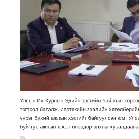
Улсын Их Хурлын Эдийн засгийн байнгын хороо
тогтоол баталж, ипотекийн зээлийн хөтөлбөрийн
үүрэг бүхий ажлын хэсгийг байгуулсан юм. Ул
буй тус ажлын хэсэг өнөөдөр анхны хуралдаана