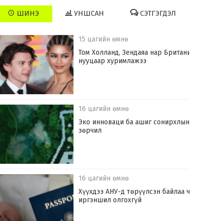
ШИНЭ
УНШСАН
СЭТГЭГДЭЛ
15 цагийн өмнө
Том Холланд, Зендаяа нар Британид
нууцаар хуримлажээ
16 цагийн өмнө
Эко инноваци ба ашиг сонирхлын
зөрчил
16 цагийн өмнө
Хүүхдээ АНУ-д төрүүлсэн байлаа ч
иргэншил олгохгүй