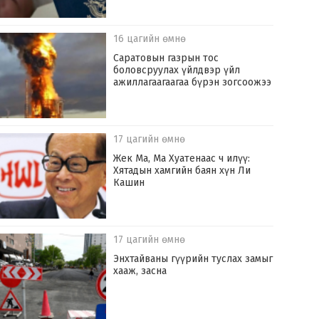
16 цагийн өмнө
Саратовын газрын тос
боловсруулах үйлдвэр үйл
ажиллагаагаагаа бүрэн зогсоожээ
17 цагийн өмнө
Жек Ма, Ма Хуатенаас ч илүү:
Хятадын хамгийн баян хүн Ли
Кашин
17 цагийн өмнө
Энхтайваны гүүрийн туслах замыг
хааж, засна