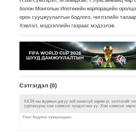
Н.Батсүмбэрэл, М.Мандхай, Г.Лувсанжамц нар о
болон Монголын Ипотекийн корпорацийн оролцог
орон сууцжуулалтын бодлого, чиглэлийн талаа
Хэвлэл, мэдээллийн газраас мэдээлэв.
Сэтгэгдэл (0)
ХХЗХ-ны журмын дагуу зүй зохисгүй зарим үг, хэллэгийг хя
суртахууны хэм хэмжээг хүндэтгэнэ үү. Хэм хэмжээг зөрчсө