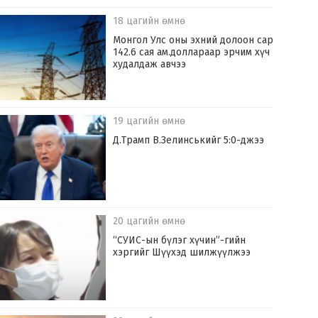
18 цагийн өмнө
Монгол Улс оны эхний долоон сард
142.6 сая ам.доллараар эрчим хүч
худалдаж авчээ
19 цагийн өмнө
Д.Трамп В.Зелинськийг 5:0-джээ
20 цагийн өмнө
“СУИС-ын бүлэг хүчин”-гийн
хэргийг Шүүхэд шилжүүлжээ