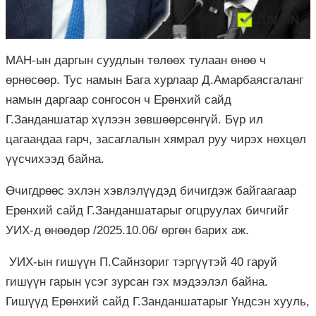
МАН-ын даргын суудлын төлөөх тулаан өнөө ч
өрнөсөөр. Тус намын Бага хурлаар Д.Амарбаясгаланг
намын даргаар сонгосон ч Ерөнхий сайд
Г.Занданшатар хүлээн зөвшөөрсөнгүй. Бүр ил
цагаандаа гарч, засаглалын хямрал руу чирэх нөхцөл
үүсчихээд байна.
Өчигдрөөс эхлэн хэвлэлүүдэд бичигдэж байгаагаар
Ерөнхий сайд Г.Занданшатарыг огцруулах бичгийг
УИХ-д өнөөдөр /2025.10.06/ өргөн барих аж.
УИХ-ын гишүүн П.Сайнзориг тэргүүтэй 40 гаруй
гишүүн гарын үсэг зурсан гэх мэдээлэл байна.
Гишүүд Ерөнхий сайд Г.Занданшатарыг Үндсэн хууль,