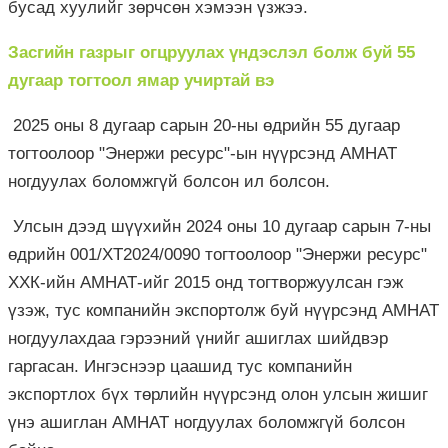
бусад хуулийг зөрчсөн хэмээн үзжээ.
Засгийн газрыг огцруулах үндэслэл болж буй 55
дугаар тогтоол ямар учиртай вэ
2025 оны 8 дугаар сарын 20-ны өдрийн 55 дугаар
тогтоолоор "Энержи ресурс"-ын нүүрсэнд АМНАТ
ногдуулах боломжгүй болсон ил болсон.
Улсын дээд шүүхийн 2024 оны 10 дугаар сарын 7-ны
өдрийн 001/ХТ2024/0090 тогтоолоор "Энержи ресурс"
ХХК-ийн АМНАТ-ийг 2015 онд тогтворжуулсан гэж
үзэж, тус компанийн экспортолж буй нүүрсэнд АМНАТ
ногдуулахдаа гэрээний үнийг ашиглах шийдвэр
гаргасан. Ингэснээр цаашид тус компанийн
экспортлох бүх төрлийн нүүрсэнд олон улсын жишиг
үнэ ашиглан АМНАТ ногдуулах боломжгүй болсон