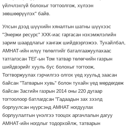
үйлчлэхгүй болохыг тогтоолгож, хүлээн
зөвшөөрүүлэх" байв.
Улсын дээд шүүхийн хяналтын шатны шүүхээс
"Энержи ресурс" ХХК-иас гаргасан нэхэмжлэлийн
зарим шаардлагыг хангаж шийдвэрлэжээ. Тухайлбал,
АМНАТ-ийн илүү төлөлтийг баталгаажуулахаас
татгалзсан ТЕГ-ын Том татвар төлөгчийн газрын
шийдвэрийг хууль бус болохыг тогтоож,
Тогтворжуулах гэрчилгээ олгох үед хуульд заасан
байсан "Татварын хувь" болон тухайн үед мөрдөгдөж
байсан Засгийн газрын 2014 оны 220 дугаар
тогтоолоор батлагдсан "Гадаадын зах зээлд
борлуулсан нүүрсэнд АМНАТ ногдуулах
борлуулалтын үнэлгээ тооцох аргачлалын дагуу
АМНАТ-ийн ногдлыг тодорхойлж, татварын