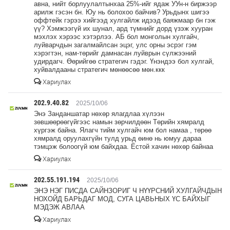
авна, нийт борлуулалтынхаа 25%-ийг ядаж УУн-н биржээр
арилж гэсэн бн. Юу нь болохоо байчив? Урьдынх шигээ
оффтейк гэрээ хийгээд хулгайлж идээд баяжмаар бн гэж
үү? Хэмжээгүй их шунал, ард түмнийг дорд үзэж хууран
мэхлэх хэрээс хэтэрлээ. АБ бол монголын хулгайч,
луйварчдын загалмайлсан эцэг, улс орны эсрэг гэм
хэрэгтэн, нам-төрийг дамнасан луйврын сүлжээний
удирдагч. Өөрийгөө стратегич гэдэг. Үнэндээ бол хулгай,
хуйвалдааны стратегич мөнөөсөө мөн.ккк
Хариулах
202.9.40.82
2025/10/06
Энэ Занданшатар нөхөр ялагдлаа хүлээн
зөвшөөрөөгүйгээс намын зөрчилдөөн Төрийн хямралд
хүргэж байна. Ялагч тийм хулгайч юм бол намаа , төрөө
хямралд оруулахгүйн тулд урьд өинө нь юмуу дараа
тэмцэж болоогүй юм байхдаа. Ёстой хачин нөхөр байнаа
Хариулах
202.55.191.194
2025/10/06
ЭНЭ НЭГ ПИСДА САЙНЗОРИГ Ч НҮҮРСНИЙ ХУЛГАЙЧДЫН
НОХОЙД БАРЬДАГ МОД, СУГА ЦАВЬНЫХ ҮС БАЙХЫГ
МЭДЭЖ АВЛАА
Хариулах