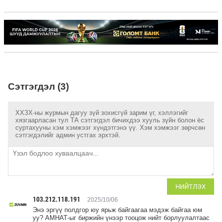
Сэтгэгдэл (3)
ХХЗХ-ны журмын дагуу зүй зохисгүй зарим үг, хэллэгийг
хязгаарласан тул ТА сэтгэгдэл бичихдээ хууль зүйн болон ёс
суртахууны хэм хэмжээг хүндэтгэнэ үү. Хэм хэмжээг зөрчсөн
сэтгэгдэлийг админ устгах эрхтэй.
НИЙТЛЭХ
103.212.118.191
2025/10/06
Энэ эргүү полдгор юу ярьж байгаагаа мэдэж байгаа юм
уу? АМНАТ-ыг биржийн үнээр тооцож нийт борлуулалтаас