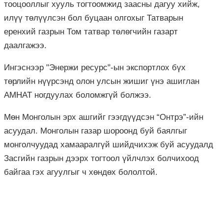
тооцооллыг хууль тогтоомжид заасны дагуу хийж,
илүү төлүүлсэн бол буцаан олгохыг Татварын
еренхий газрын Том татвар төлөгчийн газарт
даалгажээ.
Ингэснээр "Энержи ресурс"-ын экспортлох бүх
төрлийн нүүрсэнд олон улсын жишиг үнэ ашиглан
АМНАТ ногдуулах боломжгүй болжээ.
Мөн Монголын эрх ашгийг гээгдүүдсэн “Онтрэ”-ийн
асуудал. Монголын газар шороонд буй баялгыг
монголчуудад хамааралгүй шийдчихэж буй асуудалд
Засгийн газрын дээрх тогтоол үйлчлэх болчихоод
байгаа гэх агуулгыг ч хөндөх бололтой.