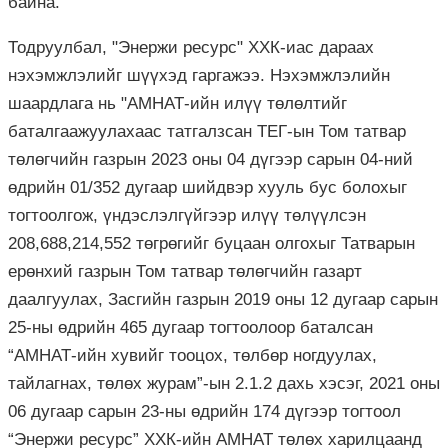
байна.
Тодруулбал, "Энержи ресурс" ХХК-иас дараах
нэхэмжлэлийг шүүхэд гаргажээ. Нэхэмжлэлийн
шаардлага нь "АМНАТ-ийн илүү төлөлтийг
баталгаажуулахаас татгалзсан ТЕГ-ын Том татвар
төлөгчийн газрын 2023 оны 04 дүгээр сарын 04-ний
өдрийн 01/352 дугаар шийдвэр хууль бус болохыг
тогтоолгож, үндэслэлгүйгээр илүү төлүүлсэн
208,688,214,552 төгрөгийг буцаан олгохыг Татварын
ерөнхий газрын Том татвар төлөгчийн газарт
даалгуулах, Засгийн газрын 2019 оны 12 дугаар сарын
25-ны өдрийн 465 дугаар тогтоолоор баталсан
“АМНАТ-ийн хувийг тооцох, төлбөр ногдуулах,
тайлагнах, төлөх журам”-ын 2.1.2 дахь хэсэг, 2021 оны
06 дугаар сарын 23-ны өдрийн 174 дүгээр тогтоол
“Энержи ресурс” ХХК-ийн АМНАТ төлөх харилцаанд