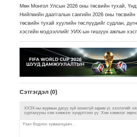
Мөн Монгол Улсын 2026 оны төсвийн тухай, Үнд
Нийгмийн даатгалын сангийн 2026 оны төсвийн 
төсвийн тухай хуулийн төслүүдийг судлан, дүг
хэсгийн мэдээллийг УИХ-ын гишүүн ажлын хэсг
Сэтгэгдэл (0)
ХХЗХ-ны журмын дагуу зүй зохисгүй зарим үг, хэллэгийг хя
суртахууны хэм хэмжээг хүндэтгэнэ үү. Хэм хэмжээг зөрчсө