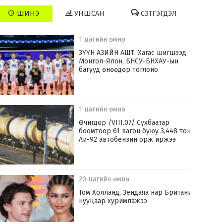
ШИНЭ
УНШСАН
СЭТГЭГДЭЛ
1 цагийн өмнө
ЗҮҮН АЗИЙН АШТ: Хагас шигшээд
Монгол-Япон, БНСУ-БНХАУ-ын
багууд өнөөдөр тоглоно
1 цагийн өмнө
Өчигдөр /VIII.07/ Сүхбаатар
боомтоор 61 вагон буюу 3,448 тонн
Аи-92 автобензин орж иржээ
20 цагийн өмнө
Том Холланд, Зендаяа нар Британид
нууцаар хуримлажээ