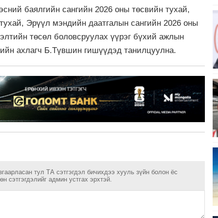
эсний баялгийн сангийн 2026 оны төсвийн тухай,
тухай, Эрүүл мэндийн даатгалын сангийн 2026 оны
нэлтийн төсөл боловсруулах үүрэг бүхий ажлын
ийн ахлагч Б.Түвшин гишүүдэд танилцуулна.
згаарласан тул ТА сэтгэгдэл бичихдээ хууль зүйн болон ёс
н сэтгэгдэлийг админ устгах эрхтэй.