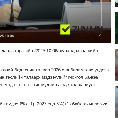
даваа гарагийн /2025.10.06/ хуралдаанаа хийж
нгөний бодлогын талаар 2026 онд баримтлах үндсэн
лын төслийн талаарх мэдээллийг Монгол банкны
үс мэдээлэл өгч гишүүдийн асуултад хариулж
н ихдээ 6%(+1), 2027 онд 5%(+1) байлгахыг зорьж