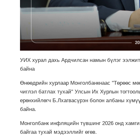
УИХ хурал дахь Ардчилсан намын бүлэг ээлжит 
байна
Өнөөдрийн хурлаар Монголбанкнаас "Төрөөс мө
чиглэл батлах тухай" Улсын Их Хурлын тогтоо
ерөнхийлөгч Б.Лхагвасүрэн болон албаны хүмү
байна.
Монголбанк инфляцийн түвшинг 2026 онд хамгий
байгаа тухай мэдээллийг өгөв.