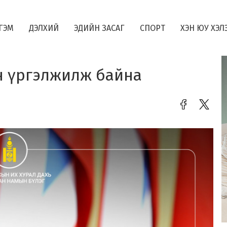
ГЭМ
ДЭЛХИЙ
ЭДИЙН ЗАСАГ
СПОРТ
ХЭН ЮУ ХЭЛ
н үргэлжилж байна