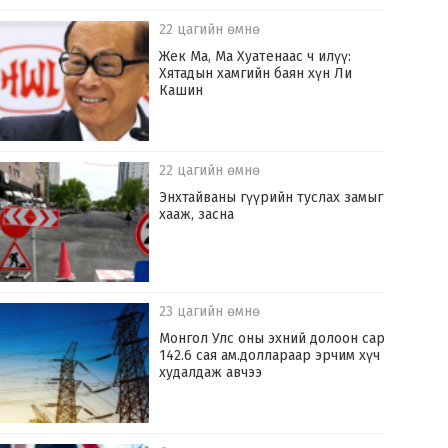
22 цагийн өмнө
Жек Ма, Ма Хуатенаас ч илүү:
Хятадын хамгийн баян хүн Ли
Кашин
22 цагийн өмнө
Энхтайваны гүүрийн туслах замыг
хааж, засна
23 цагийн өмнө
Монгол Улс оны эхний долоон сард
142.6 сая ам.доллараар эрчим хүч
худалдаж авчээ