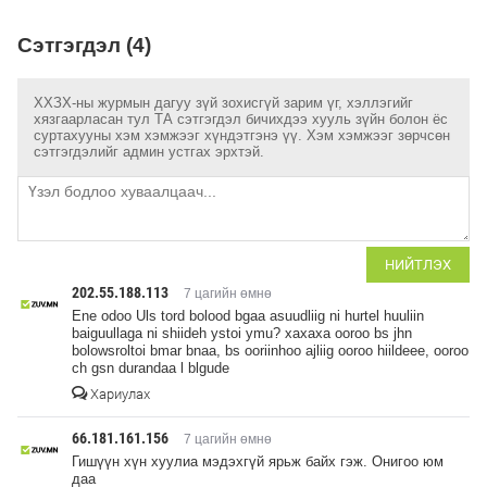
Сэтгэгдэл (4)
ХХЗХ-ны журмын дагуу зүй зохисгүй зарим үг, хэллэгийг
хязгаарласан тул ТА сэтгэгдэл бичихдээ хууль зүйн болон ёс
суртахууны хэм хэмжээг хүндэтгэнэ үү. Хэм хэмжээг зөрчсөн
сэтгэгдэлийг админ устгах эрхтэй.
НИЙТЛЭХ
202.55.188.113
7 цагийн өмнө
Ene odoo Uls tord bolood bgaa asuudliig ni hurtel huuliin
baiguullaga ni shiideh ystoi ymu? xaxaxa ooroo bs jhn
bolowsroltoi bmar bnaa, bs ooriinhoo ajliig ooroo hiildeee, ooroo
ch gsn durandaa l blgude
Хариулах
66.181.161.156
7 цагийн өмнө
Гишүүн хүн хуулиа мэдэхгүй ярьж байх гэж. Онигоо юм
даа