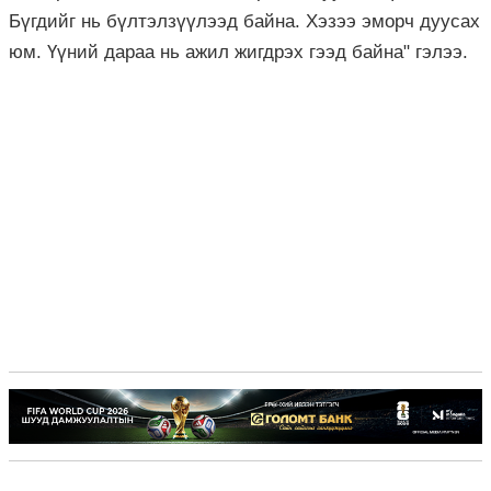
Бүгдийг нь бүлтэлзүүлээд байна. Хэзээ эморч дуусах
юм. Үүний дараа нь ажил жигдрэх гээд байна" гэлээ.