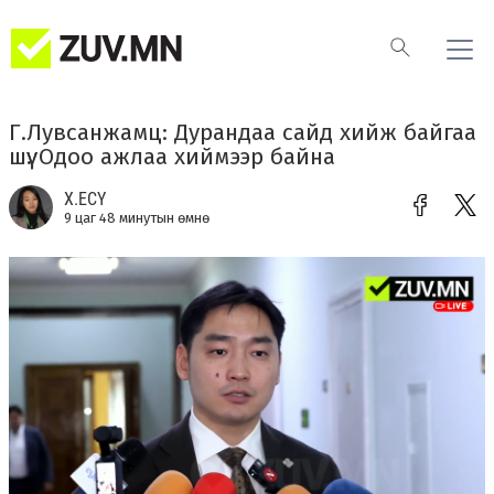
Г.Лувсанжамц​: Дурандаа сайд хийж байгаа
шүү. Одоо ажлаа хиймээр байна
Х.ЕСҮ
9 цаг 48 минутын өмнө