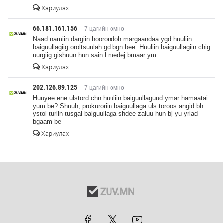
Хариулах
66.181.161.156
7 цагийн өмнө
Naad namiin dargiin hoorondoh margaandaa ygd huuliin
baiguullagiig oroltsuulah gd bgn bee. Huuliin baiguullagiin chig
uurgiig gishuun hun sain l medej bmaar ym
Хариулах
202.126.89.125
7 цагийн өмнө
Huuyee ene ulstord chn huuliin baiguullaguud ymar hamaatai
yum be? Shuuh, prokuroriin baiguullaga uls toroos angid bh
ystoi turiin tusgai baiguullaga shdee zaluu hun bj yu yriad
bgaam be
Хариулах