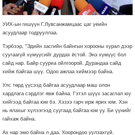
УИХ-ын гишүүн Г.Лувсанжамцаас цаг үеийн
асуудлаар тодрууллаа.
Тэрбээр, "Эдийн засгийн байнгын хорооны хурал дээр
суугаагүй хүмүүсийг дурдах ёстой. Энэ хүмүүс бол
сайд нар. Байр сууриа ойлгоорой. Дурандаа сайд
хийж байгаа шүү. Одоо ажлаа хиймээр байна.
Улс төрд үүсээд байгаа асуудлаар маш олон
хардлага сэрдлэг явж байна. Гэтэл шүүх засаглал юу
хийгээд байгаа юм бэ. Хэзээ гарч ирж ярих юм. Хэн
нь ялахыг хүлээгээд суугаад байгаа юм уу. Би үүнийг
гайхаж байна.
Ах нар эмо байна л даа. Хоорондоо уулзахгүй.