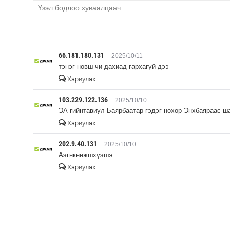
66.181.180.131
2025/10/11
тэнэг новш чи дахиад гархагүй дээ
Хариулах
103.229.122.136
2025/10/10
ЭА гийнтавиул Баярбаатар гэдэг нөхөр Энхбаяраас ша
Хариулах
202.9.40.131
2025/10/10
Аэгнкнөжшхүэшэ
Хариулах