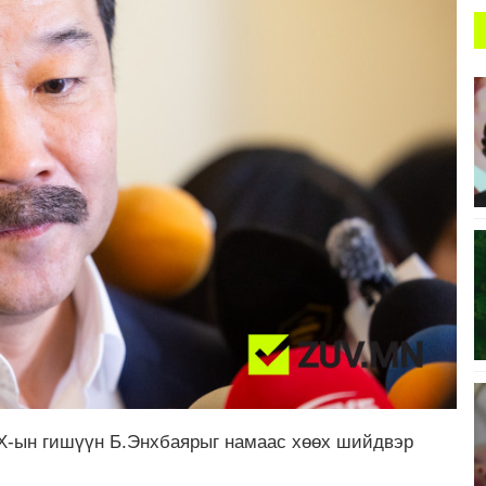
Х-ын гишүүн Б.Энхбаярыг намаас хөөх шийдвэр