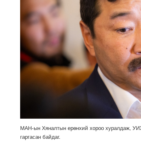
МАН-ын Хяналтын ерөнхий хороо хуралдаж, УИ
гаргасан байдаг.