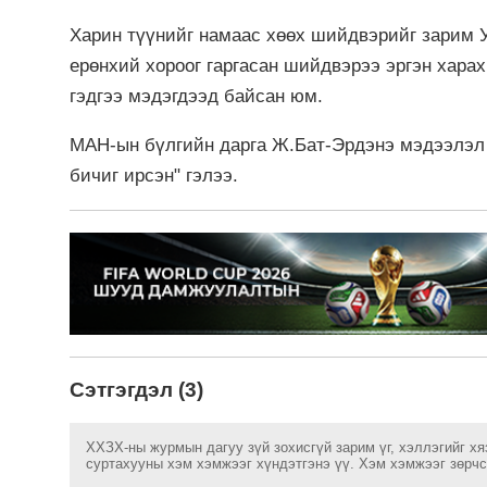
Харин түүнийг намаас хөөх шийдвэрийг зарим
ерөнхий хороог гаргасан шийдвэрээ эргэн харах
гэдгээ мэдэгдээд байсан юм.
МАН-ын бүлгийн дарга Ж.Бат-Эрдэнэ мэдээлэл 
бичиг ирсэн" гэлээ.
Сэтгэгдэл (3)
ХХЗХ-ны журмын дагуу зүй зохисгүй зарим үг, хэллэгийг хя
суртахууны хэм хэмжээг хүндэтгэнэ үү. Хэм хэмжээг зөрчсө