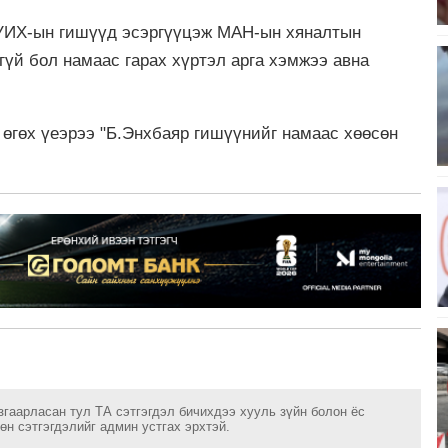
 УИХ-ын гишүүд эсэргүүцэж МАН-ын хяналтын
гүй бол намаас гарах хүртэл арга хэмжээ авна
өгөх үеэрээ "Б.Энхбаяр гишүүнийг намаас хөөсөн
згаарласан тул ТА сэтгэгдэл бичихдээ хууль зүйн болон ёс
н сэтгэгдэлийг админ устгах эрхтэй.