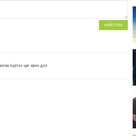
НИЙТЛЭХ
нгаа хүртэх цаг ирнэ дээ