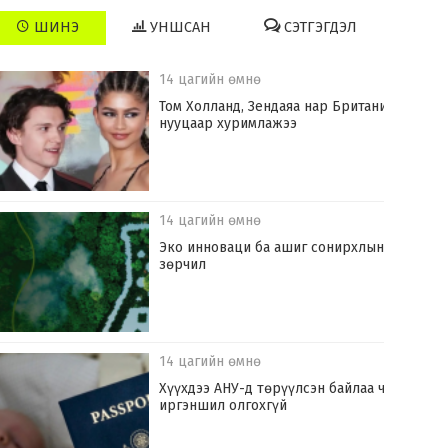
ШИНЭ
УНШСАН
СЭТГЭГДЭЛ
14 цагийн өмнө
Том Холланд, Зендаяа нар Британид
нууцаар хуримлажээ
14 цагийн өмнө
Эко инноваци ба ашиг сонирхлын
зөрчил
14 цагийн өмнө
Хүүхдээ АНУ-д төрүүлсэн байлаа ч
иргэншил олгохгүй