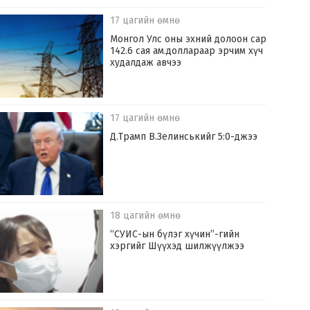
17 цагийн өмнө
Монгол Улс оны эхний долоон сард
142.6 сая ам.доллараар эрчим хүч
худалдаж авчээ
17 цагийн өмнө
Д.Трамп В.Зелинськийг 5:0-джээ
18 цагийн өмнө
“СУИС-ын бүлэг хүчин”-гийн
хэргийг Шүүхэд шилжүүлжээ