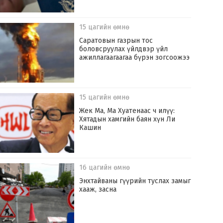
15 цагийн өмнө
Саратовын газрын тос
боловсруулах үйлдвэр үйл
ажиллагаагаагаа бүрэн зогсоожээ
15 цагийн өмнө
Жек Ма, Ма Хуатенаас ч илүү:
Хятадын хамгийн баян хүн Ли
Кашин
16 цагийн өмнө
Энхтайваны гүүрийн туслах замыг
хааж, засна