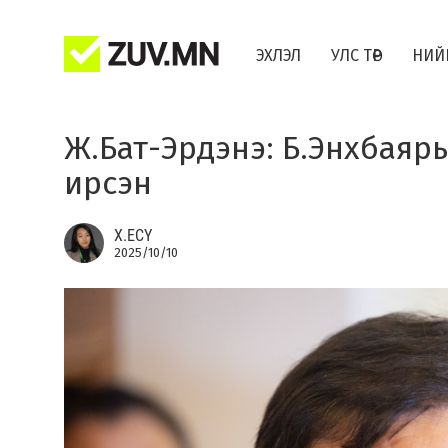
ЭХЛЭЛ
УЛС ТӨР
НИЙ
Ж.Бат-Эрдэнэ: Б.Энхбаяр
ирсэн
Х.ЕСҮ
2025/10/10