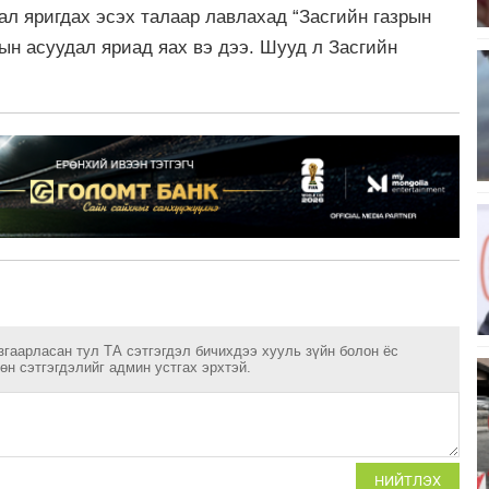
ал яригдах эсэх талаар лавлахад “Засгийн газрын
ын асуудал яриад яах вэ дээ. Шууд л Засгийн
.
згаарласан тул ТА сэтгэгдэл бичихдээ хууль зүйн болон ёс
н сэтгэгдэлийг админ устгах эрхтэй.
НИЙТЛЭХ