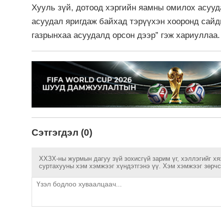
Хууль зүй, дотоод хэргийн яамны омилох асууд
асуудал яригдаж байхад тэрүүхэн хооронд сайд
газрынхаа асуудалд орсон дээр” гэж хариуллаа
Сэтгэгдэл (0)
ХХЗХ-ны журмын дагуу зүй зохисгүй зарим үг, хэллэгийг хя
суртахууны хэм хэмжээг хүндэтгэнэ үү. Хэм хэмжээг зөрчсө