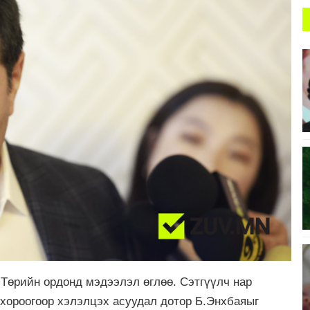
Төрийн ордонд мэдээлэл өглөө. Сэтгүүлч нар
хороогоор хэлэлцэх асуудал дотор Б.Энхбаяыг