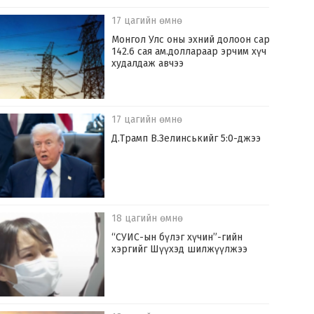
17 цагийн өмнө
Монгол Улс оны эхний долоон сард
142.6 сая ам.доллараар эрчим хүч
худалдаж авчээ
17 цагийн өмнө
Д.Трамп В.Зелинськийг 5:0-джээ
18 цагийн өмнө
“СУИС-ын бүлэг хүчин”-гийн
хэргийг Шүүхэд шилжүүлжээ