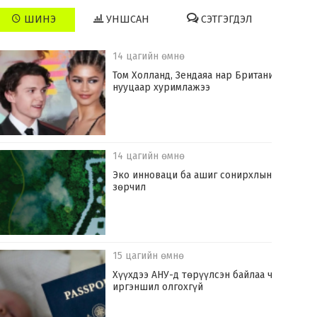
ШИНЭ
УНШСАН
СЭТГЭГДЭЛ
14 цагийн өмнө
Том Холланд, Зендаяа нар Британид
нууцаар хуримлажээ
14 цагийн өмнө
Эко инноваци ба ашиг сонирхлын
зөрчил
15 цагийн өмнө
Хүүхдээ АНУ-д төрүүлсэн байлаа ч
иргэншил олгохгүй