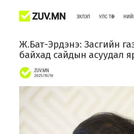
ЭХЛЭЛ
УЛС ТӨР
НИЙ
Ж.Бат-Эрдэнэ: Засгийн г
байхад сайдын асуудал яр
ZUV.MN
2025/10/10