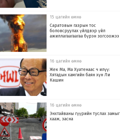
15 цагийн өмнө
Саратовын газрын тос
боловсруулах үйлдвэр үйл
ажиллагаагаагаа бүрэн зогсоожээ
16 цагийн өмнө
Жек Ма, Ма Хуатенаас ч илүү:
Хятадын хамгийн баян хүн Ли
Кашин
16 цагийн өмнө
Энхтайваны гүүрийн туслах замыг
хааж, засна