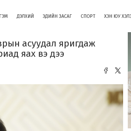
ГЭМ
ДЭЛХИЙ
ЭДИЙН ЗАСАГ
СПОРТ
ХЭН ЮУ ХЭЛ
азрын асуудал яригдаж
иад яах вэ дээ