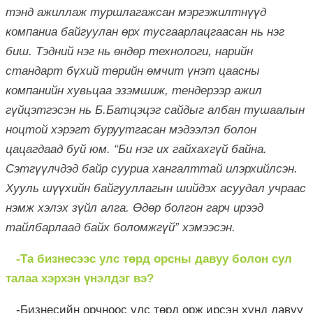
тэнд ажиллаж туршлагажсан мэргэжилтнүүд
компаниа байгуулан өрх тусгаарлацгаасан нь нэг
биш. Тэдний нэг нь өндөр технологи, нарийн
стандарт бүхий төрийн өмчит үнэт цаасны
компанийн хувьцаа эзэмшиж, тендерээр ажил
гүйцэтгэсэн нь Б.Батцэцэг сайдыг албан тушаалын
ноцтой хэрэгт буруутгасан мэдээлэл болон
цацагдаад буй юм. “Би нэг их гайхахгүй байна.
Сэтгүүлчдэд байр сууриа хангалттай илэрхийлсэн.
Хууль шүүхийн байгууллагын шийдэх асуудал учраас
нэмж хэлэх зүйл алга. Өдөр болгон гарч ирээд
тайлбарлаад байх боломжгүй” хэмээсэн.
-Та бизнесээс улс төрд орсны давуу болон сул
талаа хэрхэн үнэлдэг вэ?
-Бизнесийн орчноос улс төрд орж ирсэн хүнд давуу