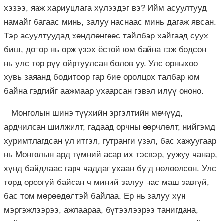
хэзээ, яаж хариуцлага хүлээдэг вэ? Ийм асуултууд
намайг багаас минь, залуу наснаас минь дагаж явсан.
Тэр асуултуудад хөндлөнгөөс тайлбар хайгаад суух
биш, дотор нь орж үзэх ёстой юм байна гэж бодсон
нь улс төр рүү ойртуулсан болов уу. Улс орныхоо
хувь заяанд бодитоор гар бие оролцох талбар юм
байна гэдгийг аажмаар ухаарсан гэвэл илүү ононо.
Монголын шинэ түүхийн эргэлтийн мөчүүд,
ардчилсан шилжилт, гадаад орчны өөрчлөлт, нийгэмд
хуримтлагдсан үл итгэл, гутранги үзэл, бас хажуугаар
нь Монголын ард түмний асар их тэсвэр, уужуу чанар,
хүнд байдлаас гарч чаддаг ухаан бүгд нөлөөлсөн. Улс
төрд ороогүй байсан ч миний залуу нас маш завгүй,
бас том мөрөөдөлтэй байлаа. Ер нь залуу хүн
мэргэжлээрээ, ажлаараа, бүтээлээрээ танигдана,