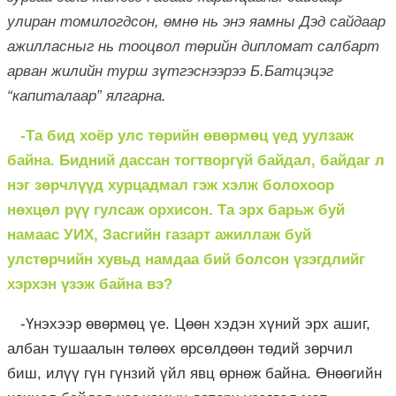
улиран томилогдсон, өмнө нь энэ яамны Дэд сайдаар
ажилласныг нь тооцвол төрийн дипломат салбарт
арван жилийн турш зүтгэснээрээ Б.Батцэцэг
“капиталаар” ялгарна.
-Та бид хоёр улс төрийн өвөрмөц үед уулзаж
байна. Бидний дассан тогтворгүй байдал, байдаг л
нэг зөрчлүүд хурцадмал гэж хэлж болохоор
нөхцөл рүү гулсаж орхисон. Та эрх барьж буй
намаас УИХ, Засгийн газарт ажиллаж буй
улстөрчийн хувьд намдаа бий болсон үзэгдлийг
хэрхэн үзэж байна вэ?
-Үнэхээр өвөрмөц үе. Цөөн хэдэн хүний эрх ашиг,
албан тушаалын төлөөх өрсөлдөөн төдий зөрчил
биш, илүү гүн гүнзий үйл явц өрнөж байна. Өнөөгийн