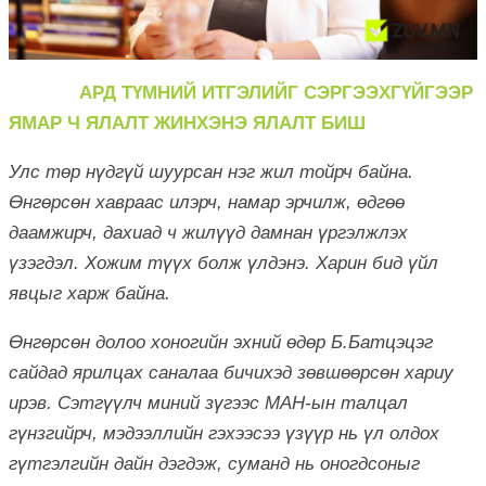
АРД ТҮМНИЙ ИТГЭЛИЙГ СЭРГЭЭХГҮЙГЭЭР
ЯМАР Ч ЯЛАЛТ ЖИНХЭНЭ ЯЛАЛТ БИШ
Улс төр нүдгүй шуурсан нэг жил тойрч байна.
Өнгөрсөн хавраас илэрч, намар эрчилж, өдгөө
даамжирч, дахиад ч жилүүд дамнан үргэлжлэх
үзэгдэл. Хожим түүх болж үлдэнэ. Харин бид үйл
явцыг харж байна.
Өнгөрсөн долоо хоногийн эхний өдөр Б.Батцэцэг
сайдад ярилцах саналаа бичихэд зөвшөөрсөн хариу
ирэв. Сэтгүүлч миний зүгээс МАН-ын талцал
гүнзгийрч, мэдээллийн гэхээсээ үзүүр нь үл олдох
гүтгэлгийн дайн дэгдэж, суманд нь оногдсоныг