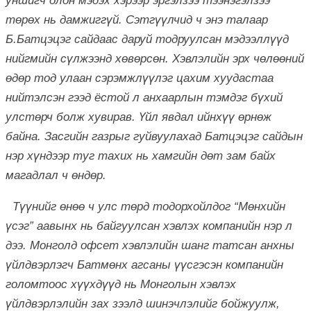
уншигч олон мэдэх хэрээр эргэлзээ тээнэгэлзээ
төрөх нь дамжиггүй. Сэтгүүлчид ч энэ талаар
Б.Батцэцэг сайдаас даруй тодруулсан мэдээллүүд
нийгмийн сүлжээнд хөвөрсөн. Хэвлэлийн эрх чөлөөний
өдөр тод улаан сэрэмжлүүлэг цахим хуудастаа
нийтэлсэн гээд ёстой л анхаарлын тэмдэг бүхий
улстөрч болж хувирав. Үйл явдал ийнхүү өрнөж
байна. Засгийн газрыг гуйвуулахад Батцэцэг сайдын
нэр хүндээр туг тахих нь хамгийн дөт зам байх
магадлал ч өндөр.
Түүнийг өнөө ч улс төрд тодорхойлдог “Мөнхийн
үсэг” аавынх нь байгуулсан хэвлэх компанийн нэр л
дээ. Монголд офсет хэвлэлийн шанг татсан анхны
үйлдвэрлэгч Батмөнх агсаны үүсгэсэн компанийн
голомтоос хүүхдүүд нь Монголын хэвлэх
үйлдвэрлэлийн зах зээлд шинэчлэлийг бойжуулж,