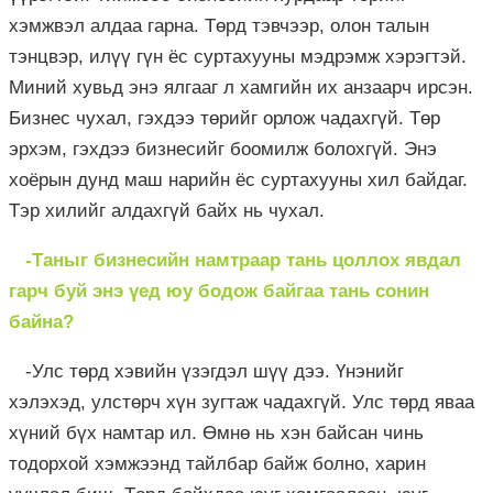
хэмжвэл алдаа гарна. Төрд тэвчээр, олон талын
тэнцвэр, илүү гүн ёс суртахууны мэдрэмж хэрэгтэй.
Миний хувьд энэ ялгааг л хамгийн их анзаарч ирсэн.
Бизнес чухал, гэхдээ төрийг орлож чадахгүй. Төр
эрхэм, гэхдээ бизнесийг боомилж болохгүй. Энэ
хоёрын дунд маш нарийн ёс суртахууны хил байдаг.
Тэр хилийг алдахгүй байх нь чухал.
-Таныг бизнесийн намтраар тань цоллох явдал
гарч буй энэ үед юу бодож байгаа тань сонин
байна?
-Улс төрд хэвийн үзэгдэл шүү дээ. Үнэнийг
хэлэхэд, улстөрч хүн зугтаж чадахгүй. Улс төрд яваа
хүний бүх намтар ил. Өмнө нь хэн байсан чинь
тодорхой хэмжээнд тайлбар байж болно, харин