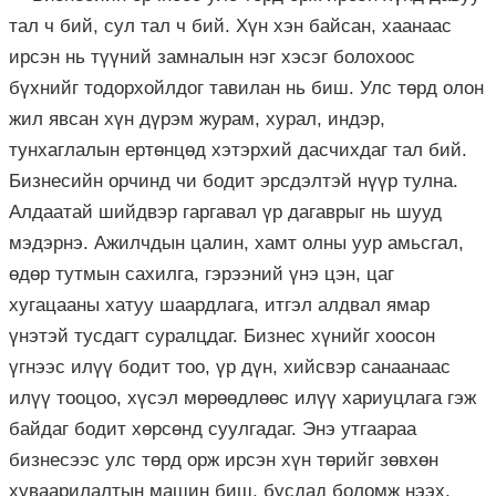
тал ч бий, сул тал ч бий. Хүн хэн байсан, хаанаас
ирсэн нь түүний замналын нэг хэсэг болохоос
бүхнийг тодорхойлдог тавилан нь биш. Улс төрд олон
жил явсан хүн дүрэм журам, хурал, индэр,
тунхаглалын ертөнцөд хэтэрхий дасчихдаг тал бий.
Бизнесийн орчинд чи бодит эрсдэлтэй нүүр тулна.
Алдаатай шийдвэр гаргавал үр дагаврыг нь шууд
мэдэрнэ. Ажилчдын цалин, хамт олны уур амьсгал,
өдөр тутмын сахилга, гэрээний үнэ цэн, цаг
хугацааны хатуу шаардлага, итгэл алдвал ямар
үнэтэй тусдагт суралцдаг. Бизнес хүнийг хоосон
үгнээс илүү бодит тоо, үр дүн, хийсвэр санаанаас
илүү тооцоо, хүсэл мөрөөдлөөс илүү хариуцлага гэж
байдаг бодит хөрсөнд суулгадаг. Энэ утгаараа
бизнесээс улс төрд орж ирсэн хүн төрийг зөвхөн
хуваарилалтын машин биш, бусдад боломж нээх,