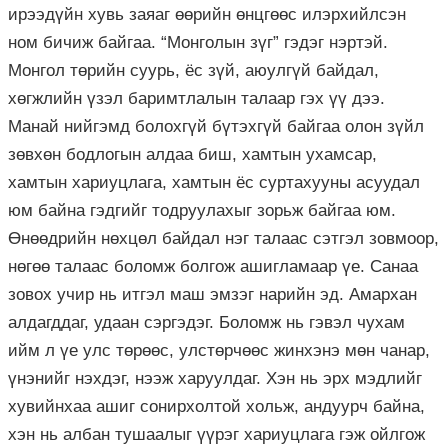
ирээдүйн хувь заяаг өөрийн өнцгөөс илэрхийлсэн
ном бичиж байгаа. “Монголын зүг” гэдэг нэртэй.
Монгол төрийн суурь, ёс зүй, аюулгүй байдал,
хөгжлийн үзэл баримтлалын талаар гэх үү дээ.
Манай нийгэмд болохгүй бүтэхгүй байгаа олон зүйл
зөвхөн бодлогын алдаа биш, хамтын ухамсар,
хамтын хариуцлага, хамтын ёс суртахууны асуудал
юм байна гэдгийг тодруулахыг зорьж байгаа юм.
Өнөөдрийн нөхцөл байдал нэг талаас сэтгэл зовмоор,
нөгөө талаас боломж болгож ашигламаар үе. Санаа
зовох учир нь итгэл маш эмзэг нарийн эд. Амархан
алдагддаг, удаан сэргэдэг. Боломж нь гэвэл чухам
ийм л үе улс төрөөс, улстөрчөөс жинхэнэ мөн чанар,
үнэнийг нэхдэг, нээж харуулдаг. Хэн нь эрх мэдлийг
хувийнхаа ашиг сонирхолтой хольж, андуурч байна,
хэн нь албан тушаалыг үүрэг хариуцлага гэж ойлгож