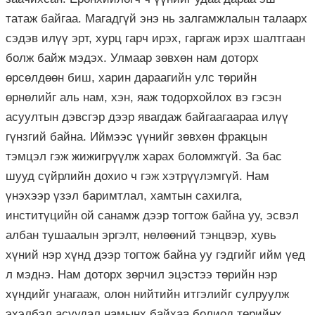
татаж байгаа. Магадгүй энэ нь залгамжлалын талаарх
сэдэв илүү эрт, хурц гарч ирэх, гаргаж ирэх шалтгаан
болж байж мэдэх. Улмаар зөвхөн нам доторх
өрсөлдөөн биш, харин дараагийн улс төрийн
өрнөлийг аль нам, хэн, яаж тодорхойлох вэ гэсэн
асуултын дэвсгэр дээр явагдаж байгаагаараа илүү
гүнзгий байна. Иймээс үүнийг зөвхөн фракцын
тэмцэл гэж жижигрүүлж харах боломжгүй. За бас
шууд сүйрлийн дохио ч гэж хэтрүүлэмгүй. Нам
үнэхээр үзэл баримтлал, хамтын сахилга,
инститүцийн ой санамж дээр тогтож байна уу, эсвэл
албан тушаалын эргэлт, нөлөөний тэнцвэр, хувь
хүний нэр хүнд дээр тогтож байна уу гэдгийг ийм үед
л мэднэ. Нам доторх зөрчил эцэстээ төрийн нэр
хүндийг унагааж, олон нийтийн итгэлийг сулруулж
эхэлбэл асуудал намынх байхаа болиод төрийнх