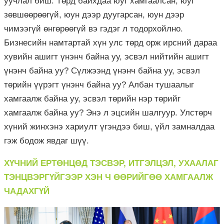
уучлал биш. Төрд байхдаа юуг хамгаалсан, юуг
зөвшөөрөөгүй, юун дээр дуугарсан, юун дээр
чимээгүй өнгөрөөгүй вэ гэдэг л тодорхойлно.
Бизнесийн намтартай хүн улс төрд орж ирсний дараа
хувийн ашигт үнэнч байна уу, эсвэл нийтийн ашигт
үнэнч байна уу? Сүлжээнд үнэнч байна уу, эсвэл
төрийн үүрэгт үнэнч байна уу? Албан тушаалыг
хамгаалж байна уу, эсвэл төрийн нэр төрийг
хамгаалж байна уу? Энэ л эцсийн шалгуур. Улстөрч
хүний жинхэнэ хариулт үгэндээ биш, үйл замналдаа
гэж бодож явдаг шүү.
ХҮЧНИЙ ЕРТӨНЦӨД ТЭСВЭР, ИТГЭЛЦЭЛ, УХААЛАГ
ТЭНЦВЭРГҮЙГЭЭР ХЭН Ч ӨӨРИЙГӨӨ ХАМГААЛЖ
ЧАДА
ХГҮЙ