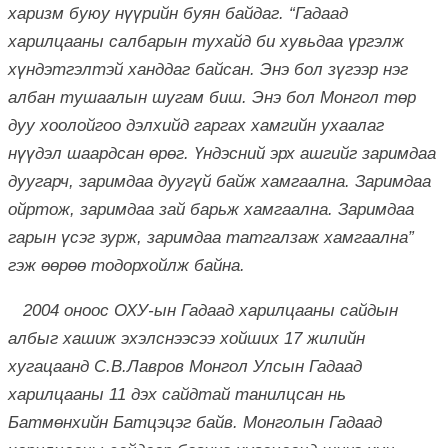
харизм буюу нүүрийн буян байдаг. “Гадаад
харилцааны салбарын тухайд би хувьдаа үргэлж
хүндэтгэлтэй ханддаг байсан. Энэ бол зүгээр нэг
албан тушаалын шугам биш. Энэ бол Монгол төр
дуу хоолойгоо дэлхийд гаргах хамгийн ухаалаг
нүүдэл шаардсан өрөг. Үндэсний эрх ашгийг заримдаа
дуугарч, заримдаа дуугүй байж хамгаална. Заримдаа
ойртож, заримдаа зай барьж хамгаална. Заримдаа
гарын үсэг зурж, заримдаа татгалзаж хамгаална”
гэж өөрөө тодорхойлж байна.
2004 оноос ОХУ-ын Гадаад харилцааны сайдын
албыг хашиж эхэлснээсээ хойших 17 жилийн
хугацаанд С.В.Лавров Монгол Улсын Гадаад
харилцааны 11 дэх сайдтай танилцсан нь
Батмөнхийн Батцэцэг байв. Монголын Гадаад