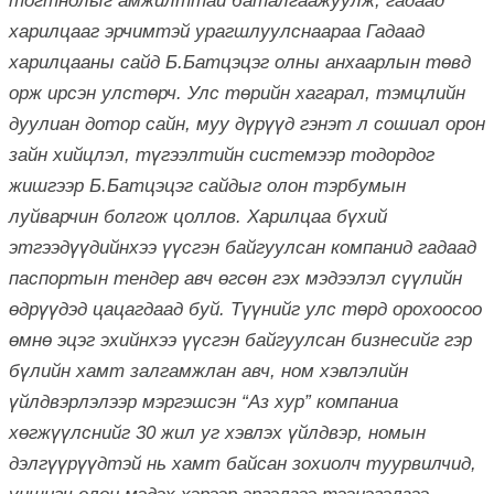
тогтнолыг амжилттай баталгаажуулж, гадаад
харилцааг эрчимтэй урагшлуулснаараа Гадаад
харилцааны сайд Б.Батцэцэг олны анхаарлын төвд
орж ирсэн улстөрч. Улс төрийн хагарал, тэмцлийн
дуулиан дотор сайн, муу дүрүүд гэнэт л сошиал орон
зайн хийцлэл, түгээлтийн системээр тодордог
жишгээр Б.Батцэцэг сайдыг олон тэрбумын
луйварчин болгож цоллов. Харилцаа бүхий
этгээдүүдийнхээ үүсгэн байгуулсан компанид гадаад
паспортын тендер авч өгсөн гэх мэдээлэл сүүлийн
өдрүүдэд цацагдаад буй. Түүнийг улс төрд орохоосоо
өмнө эцэг эхийнхээ үүсгэн байгуулсан бизнесийг гэр
бүлийн хамт залгамжлан авч, ном хэвлэлийн
үйлдвэрлэлээр мэргэшсэн “Аз хур” компаниа
хөгжүүлснийг 30 жил уг хэвлэх үйлдвэр, номын
дэлгүүрүүдтэй нь хамт байсан зохиолч туурвилчид,