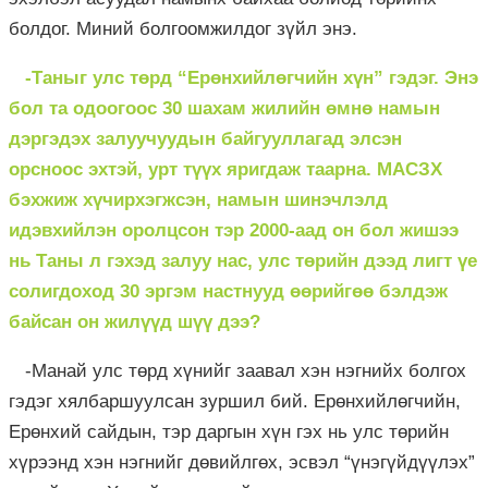
болдог. Миний болгоомжилдог зүйл энэ.
-Таныг улс төрд “Ерөнхийлөгчийн хүн” гэдэг. Энэ
бол та одоогоос 30 шахам жилийн өмнө намын
дэргэдэх залуучуудын байгууллагад элсэн
орсноос эхтэй, урт түүх яригдаж таарна. МАСЗХ
бэхжиж хүчирхэгжсэн, намын шинэчлэлд
идэвхийлэн оролцсон тэр 2000-аад он бол жишээ
нь Таны л гэхэд залуу нас, улс төрийн дээд лигт үе
солигдоход 30 эргэм настнууд өөрийгөө бэлдэж
байсан он жилүүд шүү дээ?
-Манай улс төрд хүнийг заавал хэн нэгнийх болгох
гэдэг хялбаршуулсан зуршил бий. Ерөнхийлөгчийн,
Ерөнхий сайдын, тэр даргын хүн гэх нь улс төрийн
хүрээнд хэн нэгнийг дөвийлгөх, эсвэл “үнэгүйдүүлэх”