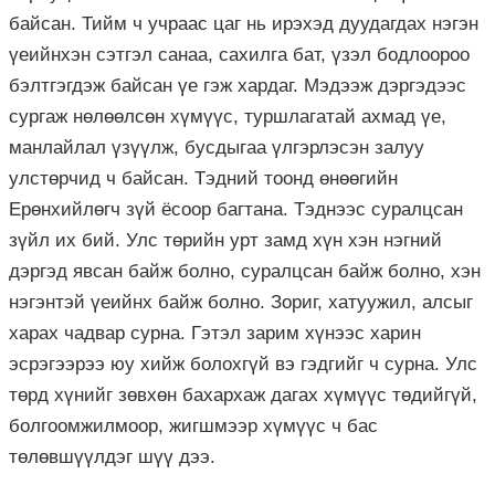
байсан. Тийм ч учраас цаг нь ирэхэд дуудагдах нэгэн
үеийнхэн сэтгэл санаа, сахилга бат, үзэл бодлоороо
бэлтгэгдэж байсан үе гэж хардаг. Мэдээж дэргэдээс
сургаж нөлөөлсөн хүмүүс, туршлагатай ахмад үе,
манлайлал үзүүлж, бусдыгаа үлгэрлэсэн залуу
улстөрчид ч байсан. Тэдний тоонд өнөөгийн
Ерөнхийлөгч зүй ёсоор багтана. Тэднээс суралцсан
зүйл их бий. Улс төрийн урт замд хүн хэн нэгний
дэргэд явсан байж болно, суралцсан байж болно, хэн
нэгэнтэй үеийнх байж болно. Зориг, хатуужил, алсыг
харах чадвар сурна. Гэтэл зарим хүнээс харин
эсрэгээрээ юу хийж болохгүй вэ гэдгийг ч сурна. Улс
төрд хүнийг зөвхөн бахархаж дагах хүмүүс төдийгүй,
болгоомжилмоор, жигшмээр хүмүүс ч бас
төлөвшүүлдэг шүү дээ.