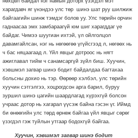
нөхцөл байдал нэг намын доторх үзэгдэл мэт
харагдавч яг үнэндээ улс төр шинэ шат руу шилжиж
байгаагийн шинж тэмдэг болов уу. Улс төрийн орчин
гаднаасаа эмх замбараагүй юм шиг харагддаг үе
байдаг. Чимээ шуугиан ихтэй, үл ойлголцол
давамгайлсан, нэг нь нөгөөгөө үгүйсгээд л, нөгөөх нь
ч бас няцаагаад л. Үйл явцыг дотроос нь нягт
ажиглавал тийм ч санамсаргүй зүйл биш. Хуучин,
хэвшмэл загвар шинэ бодит байдалдаа багтахаа
больсны дохио нь тэр.
Өөрөөр хэлбэл, улс төрийн
хуучин сэтгэлгээ, хоцрогдсон арга барил, буруу
зуршил шинэ цагийн шаардлагад хүрэхгүй болсон
учраас дотор нь хагарал үүсэж байна гэсэн үг. Иймд
би өнөөгийн улс төрд өрнөж байгаа үйл явцыг сөрөг
үзэгдэл гэж туйлын утгаар бодохгүй байгаа.
Хуучин, хэвшмэл загвар шинэ бодит