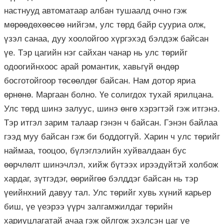
настнууд автоматаар албан тушаалд очно гэж
мөрөөдөхөөсөө нийгэм, улс төрд байр сууриа олж,
үзэл санаа, дуу хоолойгоо хүргэхэд бэлдэж байсан
үе. Тэр цагийн нэг сайхан чанар нь улс төрийг
одоогийнхоос арай романтик, хавьгүй өндөр
босготойгоор төсөөлдөг байсан. Нам дотор яриа
өрнөнө. Маргаан болно. Үе солигдох тухай ярилцана.
Улс төрд шинэ залуус, шинэ өнгө хэрэгтэй гэж итгэнэ.
Тэр итгэл зарим талаар гэнэн ч байсан. Гэнэн байлаа
гээд муу байсан гэж би боддоггүй. Харин ч улс төрийг
наймаа, тооцоо, бүлэглэлийн хуйвалдаан бус
өөрчлөлт шинэчлэл, хийж бүтээх ирээдүйтэй холбож
хардаг, зүтгэдэг, өөрийгөө бэлддэг байсан нь тэр
үеийнхний давуу тал. Улс төрийг хувь хүний карьер
биш, үе үеэрээ үүрч залгамжилдаг төрийн
хариуцлагатай ачаа гэж ойлгож эхэлсэн цаг үе