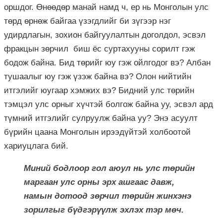
оршдог. Өнөөдөр манай намд ч, ер нь Монголын улс
төрд өрнөж байгаа үзэгдлийг би зүгээр нэг
удирдлагын, зохион байгуулалтын доголдол, эсвэл
фракцын зөрчил биш ёс суртахууны сорилт гэж
бодож байна. Бид төрийг юу гэж ойлгодог вэ? Албан
тушаалыг юу гэж үзэж байна вэ? Олон нийтийн
итгэлийг юугаар хэмжих вэ? Бидний улс төрийн
тэмцэл улс орныг хүчтэй болгож байна уу, эсвэл ард
түмний итгэлийг сулруулж байна уу? Энэ асуулт
бүрийн цаана Монголын ирээдүйтэй холбоотой
хариуцлага бий.
Миний бодлоор гол аюул нь улс төрийн
маргаан улс орны эрх ашгаас давж,
намын дотоод зөрчил төрийн жинхэнэ
зорилгыг бүдгэрүүлж эхлэх тэр мөч.