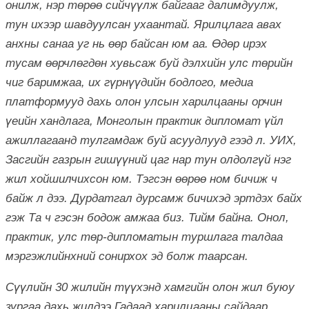
онилж, нэр төрөө сийчүүлж байгааг далимдуулж,
тун ихээр шавдуулсан ухаантай. Ярилцлага авах
анхны санаа уг нь өөр байсан юм аа. Өдөр ирэх
тусам өөрчлөгдөн хувьсаж буй дэлхийн улс төрийн
чиг баримжаа, их гүрнүүдийн бодлого, медиа
платформууд дахь олон улсын харилцааны орчин
үеийн хандлага, Монголын практик дипломат үйл
ажиллагаанд тулгамдаж буй асуудлууд гээд л. УИХ,
Засгийн газрын гишүүний цаг нар тун олдолгүй нэг
жил хойшилчихсон юм. Тэгсэн өөрөө ном бичиж ч
байж л дээ. Дурдатгал дурсамж бичихэд эртдэх байх
гэж Та ч гэсэн бодож амжаа биз. Тийм байна. Онол,
практик, улс төр-дипломатын туршлага талдаа
мэргэжлийнхний сонирхох эд болж таарсан.
Сүүлийн 30 жилийн түүхэнд хамгийн олон жил буюу
зургаа дахь жилдээ Гадаад харилцааны сайдаар