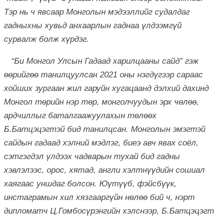
Тэр нь ч явсаар Монголын мэдээллийг судалдаг
гадныхны хувьд анхаарлын гаднаа үлдээмгүй
сурвалж болж хүрдэг.
“Би Монгол Улсын Гадаад харилцааны сайд” гэж
өөрийгөө танилцуулсан 2021 оны нэгдүгээр сараас
хойших зургаан жил гаруйн хугацаанд дэлхий дахинд
Монгол төрийн нэр төр, монголчуудын эрх чөлөө,
ардчиллыг баталгаажуулахын төлөөх
Б.Батцэцэгтэй бид танилцсан. Монголын эмэгтэй
сайдын гадаад хэлний мэдлэг, биеэ авч явах соёл,
сэтгэгдэл үлдээх чадварын тухай бид гадны
хэвлэлээс, орос, хятад, англи хэлтнүүдийн сошиал
хаягаас уншдаг болсон. Юүтүүб, фэйсбүүк,
инстаграмын хил хязгааргүйн нөлөө бий ч, нэрт
дипломатч Ц.Гомбосүрэнгийн хэлснээр, Б.Батцэцэгт