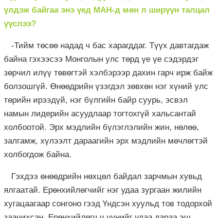
үлдэж байгаа энэ үед МАН-д мөн л ширүүн талцал
үүслээ?
-Тийм төсөө надад ч бас харагддаг. Түүх давтагдаж
байна гэхээсээ Монголын улс төрд үе үе сэдэрдэг
зөрчил илүү төвөгтэй хэлбэрээр дахин гарч ирж байж
болзошгүй. Өнөөдрийн үзэгдэл зөвхөн нэг хүний улс
төрийн ирээдүй, нэг бүлгийн байр суурь, эсвэл
намын лидерийн асуудлаар тогтохгүй хальсантай
холбоотой. Эрх мэдлийн бүлэглэлийн жин, нөлөө,
залгамж, хүлээлт дараагийн эрх мэдлийн мөчлөгтэй
холбогдож байна.
Гэхдээ өнөөдрийн нөхцөл байдал зарчмын хувьд
ялгаатай. Ерөнхийлөгчийг нэг удаа зургаан жилийн
хугацаагаар сонгоно гээд Үндсэн хуульд тов тодорхой
заачихсан. Ерөнхийлөгч ч үүнийг удаа дараа эш