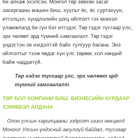
би алхаж эхэлсэн. Монгол төр зөвхөн засаг
захиргааны машин биш, хуульт ёс, ёс суртахуун,
итгэлцэл, хүндлэлийн цогц ойлголт гэх монгол
уламжлалд би гүн бат итгэдэг. Төр гэдэг тусгаар улс,
эрх чөлөөт ард түмний хамгаалалт. Төр гэдэг
үндэстэн эв нэгдэлтэй байх тулгуур багана. Энэ
ойлголтыг тээж явдаг хүн улс төрөөс хол хөндий
байж чаддаггүй.
Төр гэдэг тусгаар улс, эрх чөлөөт ард
түмний хамгаалалт
.
ТӨР БОЛ КОМПАНИ БИШ. БИЗНЕСИЙН ХУРДААР
ХЭМЖВЭЛ АЛДАНА
Олон улсын харилцааны ээдрээт шинэ нөхцөлд
Монгол Улсын үндэсний аюулгүй байдал, тусгаар