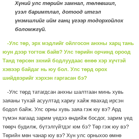
Хүний улс төрийн замнал, төлөвшил,
үзэл баримтлал, дотоод итгэл
үнэмшлийг ийм ганц үгээр тодорхойлох
боломжгүй.
-Улс төр, эрх мэдлийг ойлгосон анхны харц тань
юун дээр тогтож байв? Улс төрийн орчинд ороод
Танд төрсөн эхний бодлуудаас өнөө хэр хүчтэй
хэвээр байдаг нь юу бол. Улс төрд орох
шийдвэрийг хэрхэн гаргасан бэ?
-Улс төрд татагдсан анхны шалтгаан минь хувь
заяаны тухай асуултад хариу хайж явахад ирсэн
бодол байж. Улс орны хувь заяа гэж юу вэ? Ард
түмэн яагаад зарим үедээ өндийж босдог, зарим үед
төөрч будилж, бүтэлгүйтдэг юм бэ? Төр гэж юу вэ?
Төрийн мөн чанар юу вэ? Хүн улс орныхоо өмнө