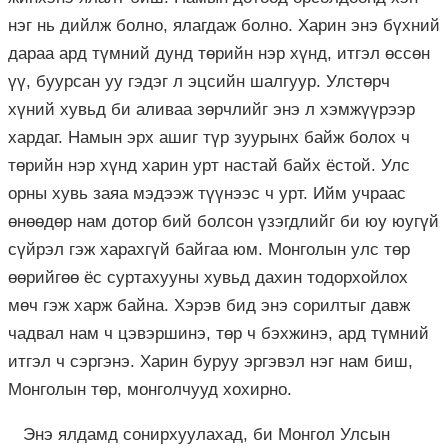
нэг нь дийлж болно, ялагдаж болно. Харин энэ бүхний
дараа ард түмний дунд төрийн нэр хүнд, итгэл өссөн
үү, буурсан уу гэдэг л эцсийн шалгуур. Улстөрч
хүний хувьд би аливаа зөрчлийг энэ л хэмжүүрээр
хардаг. Намын эрх ашиг түр зуурынх байж болох ч
төрийн нэр хүнд харин урт настай байх ёстой. Улс
орны хувь заяа мэдээж түүнээс ч урт. Ийм учраас
өнөөдөр нам дотор бий болсон үзэгдлийг би юу юугүй
сүйрэл гэж харахгүй байгаа юм. Монголын улс төр
өөрийгөө ёс суртахууны хувьд дахин тодорхойлох
мөч гэж харж байна. Хэрэв бид энэ сорилтыг давж
чадвал нам ч цэвэршинэ, төр ч бэхжинэ, ард түмний
итгэл ч сэргэнэ. Харин буруу эргэвэл нэг нам биш,
Монголын төр, монголчууд хохирно.
Энэ ялдамд сонирхуулахад, би Монгол Улсын