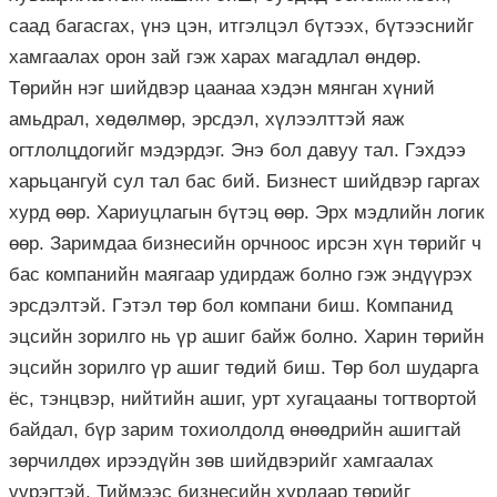
саад багасгах, үнэ цэн, итгэлцэл бүтээх, бүтээснийг
хамгаалах орон зай гэж харах магадлал өндөр.
Төрийн нэг шийдвэр цаанаа хэдэн мянган хүний
амьдрал, хөдөлмөр, эрсдэл, хүлээлттэй яаж
огтлолцдогийг мэдэрдэг. Энэ бол давуу тал. Гэхдээ
харьцангуй сул тал бас бий. Бизнест шийдвэр гаргах
хурд өөр. Хариуцлагын бүтэц өөр. Эрх мэдлийн логик
өөр. Заримдаа бизнесийн орчноос ирсэн хүн төрийг ч
бас компанийн маягаар удирдаж болно гэж эндүүрэх
эрсдэлтэй. Гэтэл төр бол компани биш. Компанид
эцсийн зорилго нь үр ашиг байж болно. Харин төрийн
эцсийн зорилго үр ашиг төдий биш. Төр бол шударга
ёс, тэнцвэр, нийтийн ашиг, урт хугацааны тогтвортой
байдал, бүр зарим тохиолдолд өнөөдрийн ашигтай
зөрчилдөх ирээдүйн зөв шийдвэрийг хамгаалах
үүрэгтэй. Тиймээс бизнесийн хурдаар төрийг