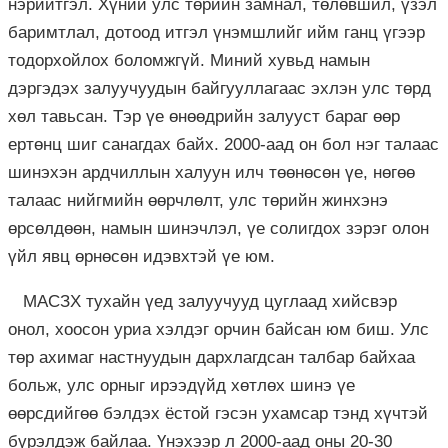
нэрийтгэл. Хүний улс төрийн замнал, төлөвшил, үзэл
баримтлал, дотоод итгэл үнэмшлийг ийм ганц үгээр
тодорхойлох боломжгүй. Миний хувьд намын
дэргэдэх залуучуудын байгууллагаас эхлэн улс төрд
хөл тавьсан. Тэр үе өнөөдрийн залууст бараг өөр
ертөнц шиг санагдах байх. 2000-аад он бол нэг талаас
шинэхэн ардчиллын халуун илч төөнөсөн үе, нөгөө
талаас нийгмийн өөрчлөлт, улс төрийн жинхэнэ
өрсөлдөөн, намын шинэчлэл, үе солигдох зэрэг олон
үйл явц өрнөсөн идэвхтэй үе юм.
МАСЗХ тухайн үед залуучууд цуглаад хийсвэр
онол, хоосон уриа хэлдэг орчин байсан юм биш. Улс
төр ахимаг настнуудын дархлагдсан талбар байхаа
больж, улс орныг ирээдүйд хөтлөх шинэ үе
өөрсдийгөө бэлдэх ёстой гэсэн ухамсар тэнд хүчтэй
бүрэлдэж байлаа. Үнэхээр л 2000-аад оны 20-30