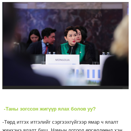
-Таны зогссон жигүүр ялах болов уу?
-Төрд итгэх итгэлийг сэргээхгүйгээр ямар ч ялалт
жинхэнэ ялалт биш. Намын дотоод өрсөлдөөнд хэн