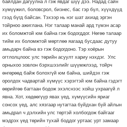
байлдан дагуулна л гэж явдаг шүү дээ. Надад сайн
хүмүүжил, боловсрол, бизнес, бас гэр бүл, хүүхдүүд
гээд бүгд байсан. Тэхээр нь нэг шат ахиад эргэн
тойрноо ажиглана. Нэг талаар манай ард түмэн асар
их боломжтой юм байна гэж бодогддог. Нөгөө талаар
тийм их боломжтой мөртлөө яагаад бусдаас дутуу
амьдарч байна вэ гэж бодогдоно. Тэр хоёрын
огтлолцлоос улс төрийн асуулт хариу нэхдэг. Улс
орныхоо зовлон бэрхшээлийг шүүмжлээд, тойрч
өнгөрөөд байж болохгүй юм байна, шийдэх гэж
оролдох чадвартай хүмүүс хэрэгтэй юм байна гэдэгт
өөрийгөө багтаан бодож эхэлснээс хойш ухраагүй л
явна. Хот, хөдөөгүүр явах үед, хүмүүсийн яриаг
сонсох үед, алс хязгаар нутагтаа буйдхан буй айлын
амьдрал ч дэлхийн улс төртэй холбогдож байгааг
мэдрэх үед төрийн тухай боддог уртаас урт замаар