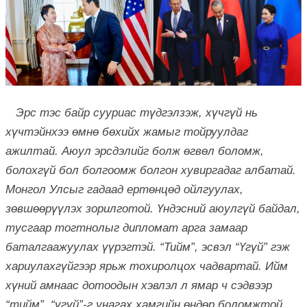
Эрс тэс байр сууриас түдгэлзэж, хүчгүй нь
хүчтэйнхээ өмнө бөхийх жамыг тойруулдаг
ажилтай. Аюул эрсдэлийг болж өгвөл боломж,
болохгүй бол болгоомж болгон хувиргадаг албатай.
Монгол Улсыг гадаад ертөнцөд ойлгуулах,
зөвшөөрүүлэх зорилготой. Үндэсний аюулгүй байдал,
тусгаар тогтнолыг дипломат арга замаар
баталгаажуулах үүрэгтэй. “Тийм”, эсвэл “Үгүй” гэж
хариулахгүйгээр ярьж тохиролцох чадвартай. Ийм
хүний амнаас дотоодын хэвлэл л ямар ч сэдвээр
“тийм”, “үгүй”-г унагах хамгийн өндөр боломжтой.