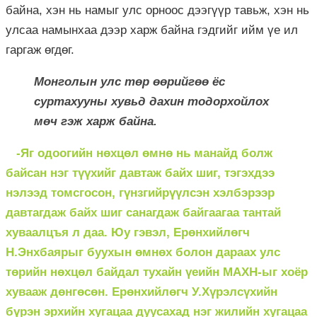
байна, хэн нь намыг улс орноос дээгүүр тавьж, хэн нь
улсаа намынхаа дээр харж байна гэдгийг ийм үе ил
гаргаж өгдөг.
Монголын улс төр өөрийгөө ёс
суртахууны хувьд дахин тодорхойлох
мөч гэж харж байна.
-Яг одоогийн нөхцөл өмнө нь манайд болж
байсан нэг түүхийг давтаж байх шиг, тэгэхдээ
нэлээд томсгосон, гүнзгийрүүлсэн хэлбэрээр
давтагдаж байх шиг санагдаж байгаагаа тантай
хуваалцъя л даа. Юу гэвэл, Ерөнхийлөгч
Н.Энхбаярыг буухын өмнөх болон дараах улс
төрийн нөхцөл байдал тухайн үеийн МАХН-ыг хоёр
хувааж дөнгөсөн. Ерөнхийлөгч У.Хүрэлсүхийн
бүрэн эрхийн хугацаа дуусахад нэг жилийн хугацаа