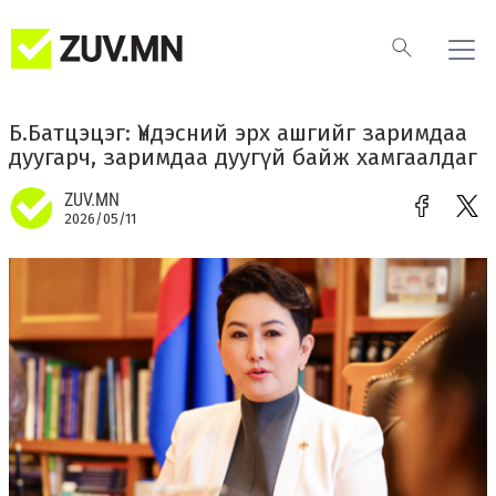
Б.Батцэцэг: Үндэсний эрх ашгийг заримдаа
дуугарч, заримдаа дуугүй байж хамгаалдаг
ZUV.MN
2026/05/11