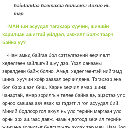
байдалдаа багтахаа больсны дохио нь
тэр.
-МАН-ын асуудал тэгэхээр хуучин, шинийн
харилцан ашигтай үйлдэл, амжилт болж таарч
байна уу?
-Нам амьд байгаа бол сэтгэлгээний өөрчлөлт
хөдөлгөөн зайлшгүй шүү дээ. Үзэл санааны
зөрөлдөөн байж болно. Амьд, хөдөлгөөнтэй нийгэмд
шинэ, хуучин хоёр заавал зөрчилдөнө. Тэгэхээр энэ
бол бэрхшээл биш. Харин зөрчил ямар шинж
чанартай, ямар зорилгын төлөө байна вэ, эцэстээ улс
орноо хаашаа авч явах вэ гэдэгт л гол асуудал бий.
Миний бодлоор гол аюул нь улс төрийн маргаан улс
орны эрх ашгаас давж, намын дотоод зөрчил төрийн
жинхэнэ зорилгыг бүдгэрүүлж эхлэх тэр мөч.
Нам бол