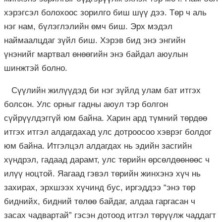
хэрэгсэл болохоос зорилго биш шүү дээ. Төр ч аль
нэг нам, бүлэглэлийн өмч биш. Эрх мэдэл
наймаалцдаг зүйл биш. Хэрэв бид энэ энгийн
үнэнийг мартвал өнөөгийн энэ байдал аюулын
шинжтэй болно.
Сүүлийн жилүүдэд би нэг зүйлд улам бат итгэх
болсон. Улс орныг гадны аюул тэр болгон
сүйрүүлдэггүй юм байна. Харин ард түмний төрдөө
итгэх итгэл алдагдахад улс дотроосоо хэврэг болдог
юм байна. Итгэлцэл алдагдах нь эдийн засгийн
хүндрэл, гадаад дарамт, улс төрийн өрсөлдөөнөөс ч
илүү ноцтой. Яагаад гэвэл төрийн жинхэнэ хүч нь
захирах, эрхшээх хүчинд бус, иргэддээ “энэ төр
биднийх, бидний төлөө байдаг, алдаа гаргасан ч
засах чадвартай” гэсэн дотоод итгэл төрүүлж чаддагт