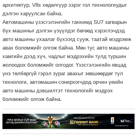
архитектур, V8s хөдөлгүүр зэрэг гол технологиудыг
дэлгэн харуулсан байна.
Автомашины үзэсгэлэнгийн танхимд SU7 загварын
бүх машиныг дэлгэн үзүүлдэг бөгөөд хэрэглэчдэд
авто машины ухаалаг бүхээгд сууж, таатай мэдрэмж
авах боломжийг олгож байна. Мөн тус авто машины
хамгийн дээд хүч, чадлыг мэдрэхийн тулд туршин
жолоодох боломжийг олгодог. Үзэсгэлэнгийн явцад
үнэ төлбөргүй гэрэл зураг авахыг зөвшөөрдөг тул
технологи, автомашин сонирхогчдод орчин үеийн
авто машины дэвшилтэт технологийг мэдрэх
боломжийг олгож байна.