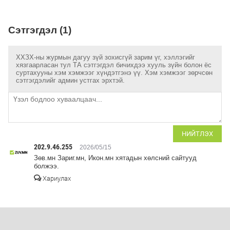
Сэтгэгдэл (1)
ХХЗХ-ны журмын дагуу зүй зохисгүй зарим үг, хэллэгийг
хязгаарласан тул ТА сэтгэгдэл бичихдээ хууль зүйн болон ёс
суртахууны хэм хэмжээг хүндэтгэнэ үү. Хэм хэмжээг зөрчсөн
сэтгэгдэлийг админ устгах эрхтэй.
НИЙТЛЭХ
202.9.46.255
2026/05/15
Зөв.мн Зариг.мн, Икон.мн хятадын хөлсний сайтууд
болжээ.
Хариулах