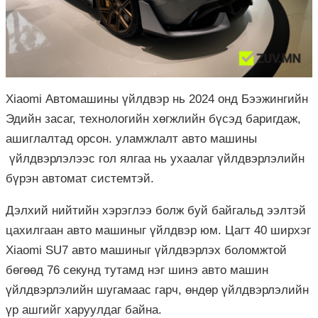
Xiaomi Автомашины үйлдвэр нь 2024 онд Бээжингийн
Эдийн засаг, технологийн хөгжлийн бүсэд баригдаж,
ашиглалтад орсон. уламжлалт авто машины
үйлдвэрлэлээс гол ялгаа нь ухаалаг үйлдвэрлэлийн
бүрэн автомат системтэй.
Дэлхий нийтийн хэрэглээ болж буй байгальд ээлтэй
цахилгаан авто машиныг үйлдвэр юм. Цагт 40 ширхэг
Xiaomi SU7 авто машиныг үйлдвэрлэх боломжтой
бөгөөд 76 секунд тутамд нэг шинэ авто машин
үйлдвэрлэлийн шугамаас гарч, өндөр үйлдвэрлэлийн
үр ашгийг харуулдаг байна.