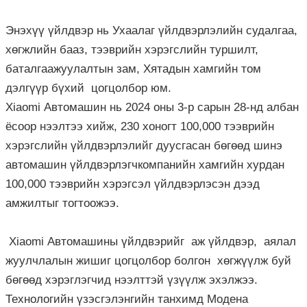
Энэхүү үйлдвэр нь Ухаалаг үйлдвэрлэлийн судалгаа,
хөгжлийн бааз, тээврийн хэрэгслийн туршилт,
баталгаажуулалтын зам, Хятадын хамгийн том
дэлгүүр бүхий цогцолбор юм.
Xiaomi Автомашин нь 2024 оны 3-р сарын 28-нд албан
ёсоор нээлтээ хийж, 230 хоногт 100,000 тээврийн
хэрэгслийн үйлдвэрлэлийг дуусгасан бөгөөд шинэ
автомашин үйлдвэрлэгчкомпанийн хамгийн хурдан
100,000 тээврийн хэрэгсэл үйлдвэрлэсэн дээд
амжилтыг тогтоожээ.
Xiaomi Автомашины үйлдвэрийг аж үйлдвэр, аялал
жуулчлалын жишиг цогцолбор болгон хөгжүүлж буй
бөгөөд хэрэглэгчид нээлттэй үзүүлж эхэлжээ.
Технологийн үзэсгэлэнгийн танхимд Модена