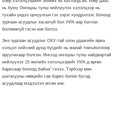
хоёр хэлэлцээрийн эхнийх нь батлагдсан, хоёр дахь
нь буюу Онгоцны түлш нийлүүлэх хэлэлцээр нь
тухайн үедээ орчуулгын гэх зэрэг хүндрэлээс болоод
зургаан асуудлыг засахгүй бол УИХ-аар батлах
боломжгүй гэсэн юм билээ.
Энэ зургаан асуудлыг ОХУ-тай олон удаагийн яриа
хэлцэл хийсний дүнд бүгдийг нь манай томъёоллоор
оруулахаар болсон. Ингээд онгоцны түлш найдвартай
нийлүүлэх 15 жилийн хэлэлцээрийг УИХ-д өргөн
барихаар болоод байна” гэлээ. Тэрбээр мөн
шатахууны нөөцийн сав барих болон бусад
асуудлаар мэдээлэл өгсөн юм.