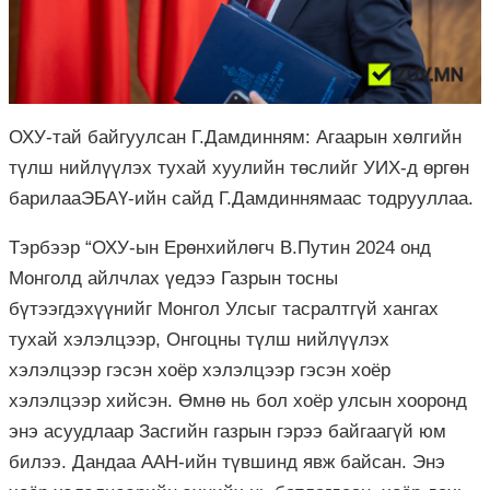
ОХУ-тай байгуулсан Г.Дамдинням: Агаарын хөлгийн
түлш нийлүүлэх тухай хуулийн төслийг УИХ-д өргөн
барилааЭБАҮ-ийн сайд Г.Дамдиннямаас тодрууллаа.
Тэрбээр “ОХУ-ын Ерөнхийлөгч В.Путин 2024 онд
Монголд айлчлах үедээ Газрын тосны
бүтээгдэхүүнийг Монгол Улсыг тасралтгүй хангах
тухай хэлэлцээр, Онгоцны түлш нийлүүлэх
хэлэлцээр гэсэн хоёр хэлэлцээр гэсэн хоёр
хэлэлцээр хийсэн. Өмнө нь бол хоёр улсын хооронд
энэ асуудлаар Засгийн газрын гэрээ байгаагүй юм
билээ. Дандаа ААН-ийн түвшинд явж байсан. Энэ