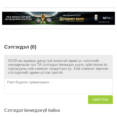
Сэтгэгдэл (0)
ХХЗХ-ны журмын дагуу зүй зохисгүй зарим үг, хэллэгийг
хязгаарласан тул ТА сэтгэгдэл бичихдээ хууль зүйн болон ёс
суртахууны хэм хэмжээг хүндэтгэнэ үү. Хэм хэмжээг зөрчсөн
сэтгэгдэлийг админ устгах эрхтэй.
НИЙТЛЭХ
Сэтгэгдэл бичигдээгүй байна