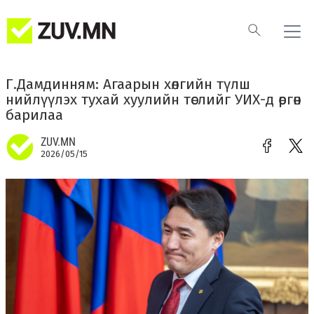
Г.Дамдинням: Агаарын хөлгийн түлш
нийлүүлэх тухай хуулийн төслийг УИХ-д өргөн
барилаа
ZUV.MN
2026/05/15